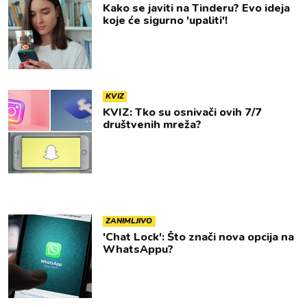
Kako se javiti na Tinderu? Evo ideja
koje će sigurno 'upaliti'!
KVIZ
KVIZ: Tko su osnivači ovih 7/7
društvenih mreža?
ZANIMLJIVO
'Chat Lock': Što znači nova opcija na
WhatsAppu?