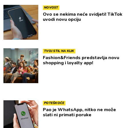
NOVOST
Ovo se nekima neće svidjeti! TikTok
uvodi novu opciju
TVOJ STIL NA KLIK
Fashion&Friends predstavlja novu
shopping i loyalty app!
POTEŠKOĆE
Pao je WhatsApp, nitko ne može
slati ni primati poruke