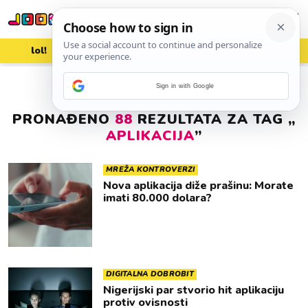
lol!
aww
vrh!
woot?!
Sign in with Google
PRONAĐENO
88
REZULTATA ZA TAG „
APLIKACIJA
”
MREŽA KONTROVERZI
Nova aplikacija diže prašinu: Morate
imati 80.000 dolara?
DIGITALNA DOBROBIT
Nigerijski par stvorio hit aplikaciju
protiv ovisnosti