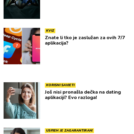
KVIZ
Znate li tko je zaslužan za ovih 7/7
aplikacija?
KORISNI SAVJETI
Još nisi pronašla dečka na dating
aplikaciji? Evo razloga!
USPJEH JE ZAGARANTIRAN!