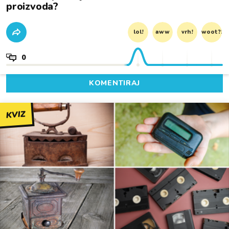
proizvoda?
lol!
aww
vrh!
woot?!
0
KOMENTIRAJ
KVIZ