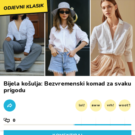
ODJEVNI KLASIK
Bijela košulja: Bezvremenski komad za svaku
prigodu
lol!
aww
vrh!
woot?!
0