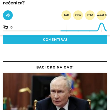
rečenica?
lol!
aww
vrh!
woot?!
0
KOMENTIRAJ