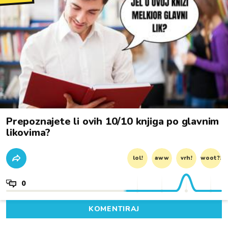
Prepoznajete li ovih 10/10 knjiga po glavnim
likovima?
lol!
aww
vrh!
woot?!
0
KOMENTIRAJ