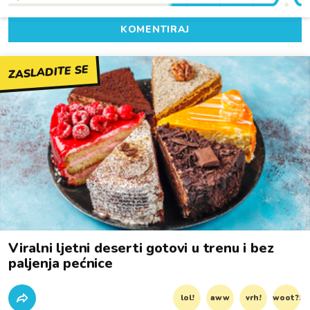
KOMENTIRAJ
ZASLADITE SE
Viralni ljetni deserti gotovi u trenu i bez
paljenja pećnice
lol!
aww
vrh!
woot?!