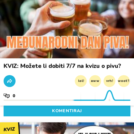
KVIZ: Možete li dobiti 7/7 na kvizu o pivu?
lol!
aww
vrh!
woot?!
0
KOMENTIRAJ
KVIZ