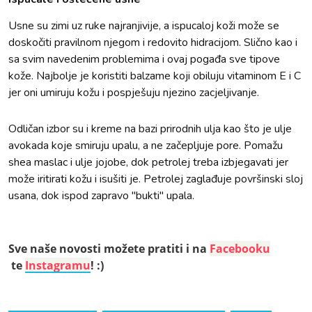
Usne su zimi uz ruke najranjivije, a ispucaloj koži može se
doskočiti pravilnom njegom i redovito hidracijom. Slično kao i
sa svim navedenim problemima i ovaj pogađa sve tipove
kože. Najbolje je koristiti balzame koji obiluju vitaminom E i C
jer oni umiruju kožu i pospješuju njezino zacjeljivanje.
Odličan izbor su i kreme na bazi prirodnih ulja kao što je ulje
avokada koje smiruju upalu, a ne začepljuje pore. Pomažu
shea maslac i ulje jojobe, dok petrolej treba izbjegavati jer
može iritirati kožu i isušiti je. Petrolej zaglađuje površinski sloj
usana, dok ispod zapravo "bukti" upala.
Sve naše novosti možete pratiti i na
Facebooku
te
Instagramu
! :)