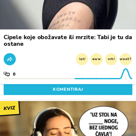
Cipele koje obožavate ili mrzite: Tabi je tu da
ostane
lol!
aww
vrh!
woot?!
0
KOMENTIRAJ
KVIZ