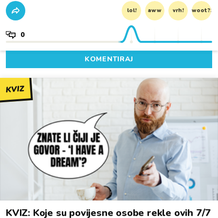
lol!
aww
vrh!
woot?!
0
KOMENTIRAJ
KVIZ
KVIZ: Koje su povijesne osobe rekle ovih 7/7