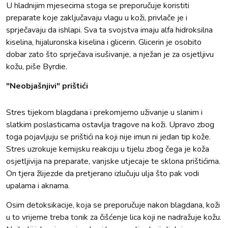
U hladnijim mjesecima stoga se preporučuje koristiti
preparate koje zaključavaju vlagu u koži, privlače je i
sprječavaju da ishlapi. Sva ta svojstva imaju alfa hidroksilna
kiselina, hijaluronska kiselina i glicerin. Glicerin je osobito
dobar zato što sprječava isušivanje, a nježan je za osjetljivu
kožu, piše Byrdie.
"Neobjašnjivi" prištići
Stres tijekom blagdana i prekomjerno uživanje u slanim i
slatkim poslasticama ostavlja tragove na koži. Upravo zbog
toga pojavljuju se prištići na koji nije imun ni jedan tip kože.
Stres uzrokuje kemijsku reakciju u tijelu zbog čega je koža
osjetljivija na preparate, vanjske utjecaje te sklona prištićima.
On tjera žlijezde da pretjerano izlučuju ulja što pak vodi
upalama i aknama.
Osim detoksikacije, koja se preporučuje nakon blagdana, koži
u to vrijeme treba tonik za čišćenje lica koji ne nadražuje kožu.