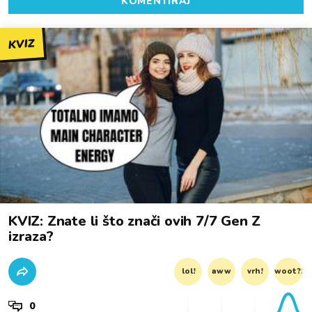
KOMENTIRAJ
KVIZ
KVIZ: Znate li što znači ovih 7/7 Gen Z
izraza?
lol!
aww
vrh!
woot?!
0