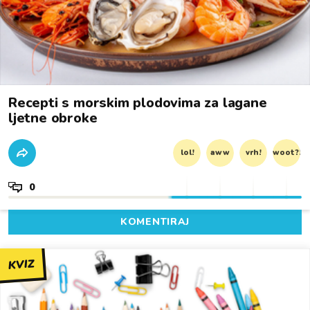
Recepti s morskim plodovima za lagane
ljetne obroke
lol!
aww
vrh!
woot?!
0
KOMENTIRAJ
KVIZ