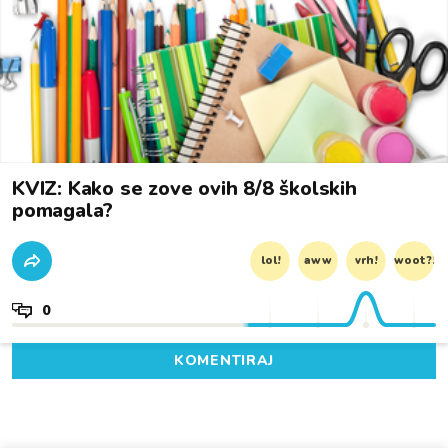
KVIZ: Kako se zove ovih 8/8 školskih
pomagala?
lol!
aww
vrh!
woot?!
0
KOMENTIRAJ