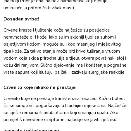
Najbolji izbor je onaj na bazi hamamelisa koji djeluje
umirujuće, a pritom čisti višak masti.
Dosadan svrbež
Crvene kraste i ljuštenje kože najčešće su posljedica
neravnoteže pH kože. Iako su im skloniji ljudi sa suhom i
osjetljivom kožom, moguće su i kod masnijeg i mješovitog
tipa kože. Za takvo stanje može biti krivo tuširanje vrućom
vodom koja skida prirodna ulja s tijela, otvara površinski sloj i
kožu čini ranjivom. Slično djelovanje ima i korištenje pogrešne
vrste sapuna koji isušuju, pa čak i izazivaju alergijske reakcije.
Crvenilo koje nikako ne prestaje
Crvenilo koje ne prestaje karakterizira rosaceu. Kožnu bolest
čiji se simptomi pogoršavaju u hladnijim mjesecima. Najčešće
se liječi kremama ili antibioticima koji smanjuju upalu. Ako
primijetiš navedene simptome, najbolje se javiti liječniku.
Ispucale i oštećene usne