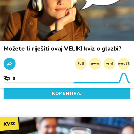
Možete li riješiti ovaj VELIKI kviz o glazbi?
lol!
aww
vrh!
woot?!
0
KOMENTIRAJ
KVIZ