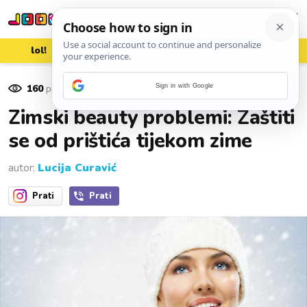
lol!
aww
vrh!
woot?!
160
pregleda
Sign in with Google
13. listopada 2016.
Zimski beauty problemi: Zaštiti
se od prištića tijekom zime
autor:
Lucija Curavić
Prati
Prati