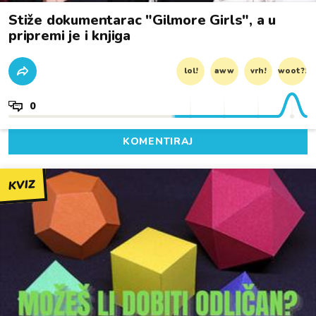
Stiže dokumentarac "Gilmore Girls", a u
pripremi je i knjiga
lol!
aww
vrh!
woot?!
0
KOMENTIRAJ
KVIZ