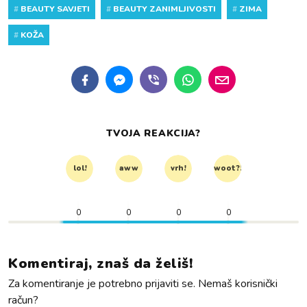
#
BEAUTY SAVJETI
#
BEAUTY ZANIMLJIVOSTI
#
ZIMA
#
KOŽA
TVOJA REAKCIJA?
lol!
aww
vrh!
woot?!
0
0
0
0
Komentiraj, znaš da želiš!
Za komentiranje je potrebno prijaviti se. Nemaš korisnički
račun?