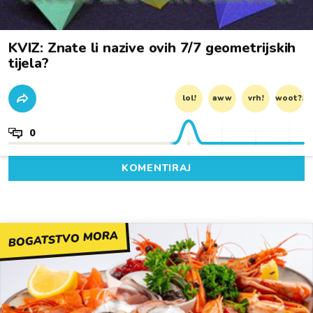
KVIZ: Znate li nazive ovih 7/7 geometrijskih
tijela?
lol!
aww
vrh!
woot?!
0
KOMENTIRAJ
BOGATSTVO MORA