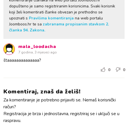
komentiranje članaka na web portalu Joomboos.hr
dopušteno je samo registriranim korisnicima. Svaki korisnik
koji želi komentirati članke obvezan je prethodno se
upoznati s
Pravilima komentiranja
na web portalu
Joomboos.hr te sa
zabranama propisanim stavkom 2.
članka 94. Zakona.
mala_loodacha
7 godina, 3 mjeseci ago
štaaaaaaaaaaaaaa?
0
0
Komentiraj, znaš da želiš!
Za komentiranje je potrebno prijaviti se. Nemaš korisnički
račun?
Registracija je brza i jednostavna, registriraj se i uključi se u
raspravu.