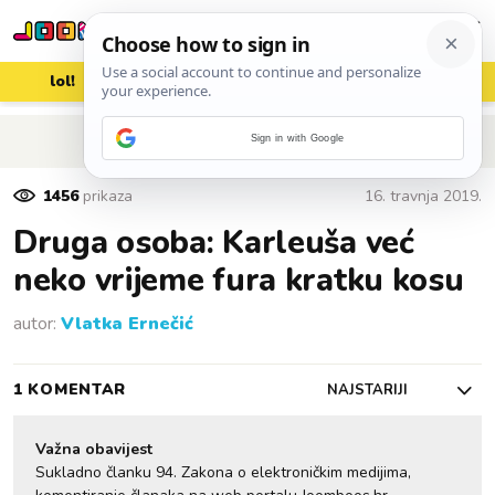
lol!
aww
vrh!
woot?!
POVRATAK NA ČLANAK
Sign in with Google
1456
prikaza
16. travnja 2019.
Druga osoba: Karleuša već
neko vrijeme fura kratku kosu
autor:
Vlatka Ernečić
1 KOMENTAR
NAJSTARIJI
Važna obavijest
Sukladno članku 94. Zakona o elektroničkim medijima,