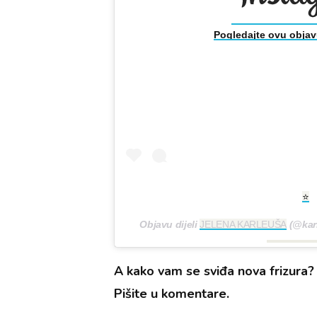
Pogledajte ovu objav
⭐️
Objavu dijeli
JELENA KARLEUŠA
(@kar
A kako vam se sviđa nova frizura? 
Pišite u komentare.