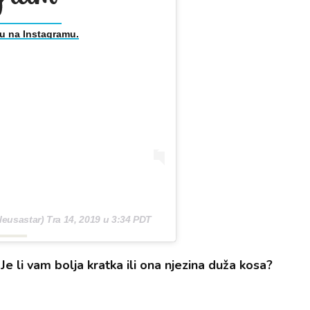
u na Instagramu.
leusastar)
Tra 14, 2019 u 3:34 PDT
Je li vam bolja kratka ili ona njezina duža kosa?