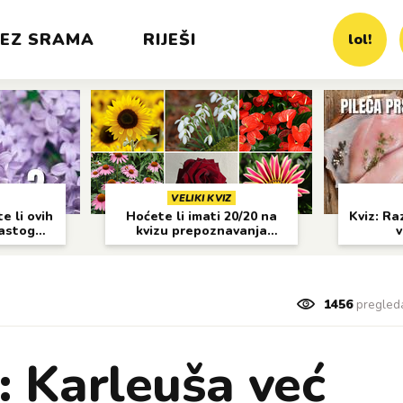
EZ SRAMA
RIJEŠI
lol!
VELIKI KVIZ
e li ovih
Hoćete li imati 20/20 na
Kviz: Raz
častog
kvizu prepoznavanja
v
cvijeća?
1456
pregled
 Karleuša već