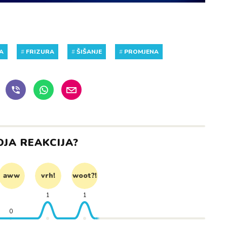
A
#
FRIZURA
#
ŠIŠANJE
#
PROMJENA
OJA REAKCIJA?
aww
vrh!
woot?!
1
1
0