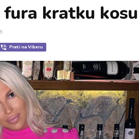
 fura kratku kosu
9.
Prati
na Viberu