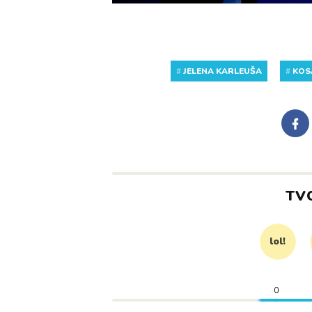
#
JELENA KARLEUŠA
#
KOS
TV
lol!
0