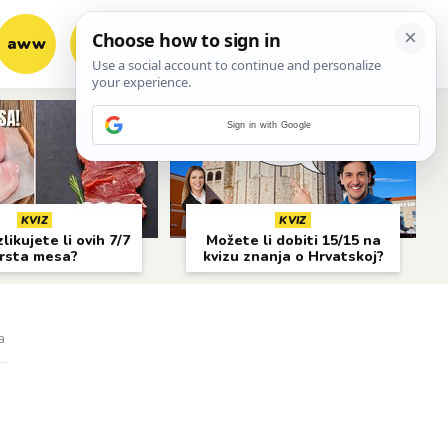
aww
vrh!
woot?!
Sign in with Google
KVIZ
KVIZ
likujete li ovih 7/7
Možete li dobiti 15/15 na
rsta mesa?
kvizu znanja o Hrvatskoj?
a