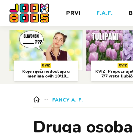
PRVI
F.A.F.
B
KVIZ
KVIZ
Koje riječi nedostaju u
KVIZ: Prepoznajet
imenima ovih 10/10
7/7 vrsta ljubi
gradova?
cvijeća?
FANCY A. F.
Druga osoba: