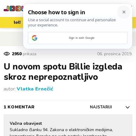
lol!
aww
vrh!
woot?!
POVRATAK NA ČLANAK
Sign in with Google
2950
prikaza
06. prosinca 2019.
U novom spotu Billie izgleda
skroz neprepoznatljivo
autor:
Vlatka Ernečić
1 KOMENTAR
NAJSTARIJI
Važna obavijest
Sukladno članku 94. Zakona o elektroničkim medijima,