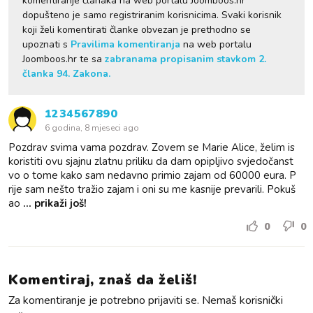
komentiranje članaka na web portalu Joomboos.hr
dopušteno je samo registriranim korisnicima. Svaki korisnik
koji želi komentirati članke obvezan je prethodno se
upoznati s
Pravilima komentiranja
na web portalu
Joomboos.hr te sa
zabranama propisanim stavkom 2.
članka 94. Zakona.
1234567890
6 godina, 8 mjeseci ago
Pozdrav svima vama pozdrav. Zovem se Marie Alice, želim is
koristiti ovu sjajnu zlatnu priliku da dam opipljivo svjedočanst
vo o tome kako sam nedavno primio zajam od 60000 eura. P
rije sam nešto tražio zajam i oni su me kasnije prevarili. Pokuš
ao
... prikaži još!
0
0
Komentiraj, znaš da želiš!
Za komentiranje je potrebno prijaviti se. Nemaš korisnički