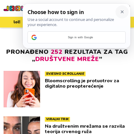
lol!
aww
vrh!
woot?!
Sign in with Google
PRONAĐENO
252
REZULTATA ZA TAG
„
DRUŠTVENE MREŽE
”
SVJESNO SCROLLANJE
Bloomscrolling je protuotrov za
digitalno preopterećenje
VIRALNI TRIK
Na društvenim mrežama se razvila
teorija crvenog ruža