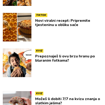
TIKTOK
Novi viralni recept: Pripremite
tjesteninu u obliku saće
KVIZ
Prepoznaješ li ovu brzu hranu po
bluranim fotkama?
KVIZ
Možeš li dobiti 7/7 na kvizu znanja o
slatkim jelima?