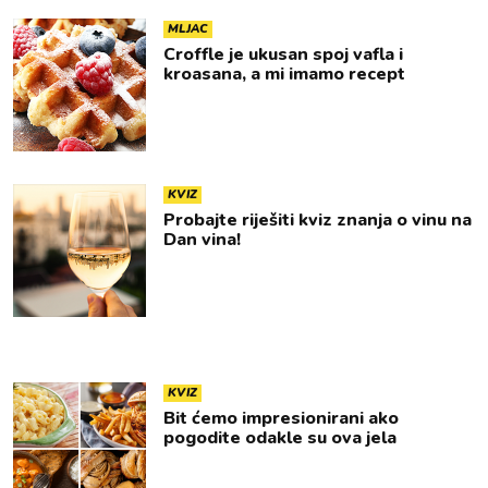
MLJAC
Croffle je ukusan spoj vafla i
kroasana, a mi imamo recept
KVIZ
Probajte riješiti kviz znanja o vinu na
Dan vina!
KVIZ
Bit ćemo impresionirani ako
pogodite odakle su ova jela