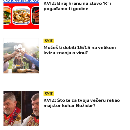
KVIZ: Biraj hranu na slovo 'K' i
pogađamo ti godine
KVIZ
Možeš li dobiti 15/15 na velikom
kvizu znanja o vinu?
KVIZ
KVIZ: Što bi za tvoju večeru rekao
majstor kuhar Božidar?