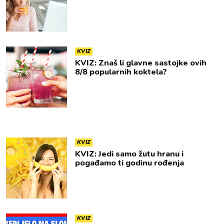
KVIZ
KVIZ: Znaš li glavne sastojke ovih
8/8 popularnih koktela?
KVIZ
KVIZ: Jedi samo žutu hranu i
pogađamo ti godinu rođenja
KVIZ