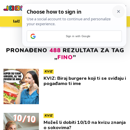
lol!
aww
vrh!
woot?!
Sign in with Google
PRONAĐENO
488
REZULTATA ZA TAG
„
FINO
”
KVIZ
KVIZ: Biraj burgere koji ti se sviđaju i
pogađamo ti ime
KVIZ
Možeš li dobiti 10/10 na kvizu znanja
o sokovima?