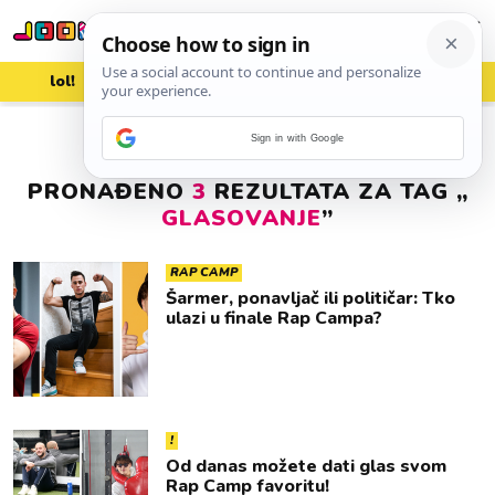
lol!
aww
vrh!
woot?!
Sign in with Google
PRONAĐENO
3
REZULTATA ZA TAG „
GLASOVANJE
”
RAP CAMP
Šarmer, ponavljač ili političar: Tko
ulazi u finale Rap Campa?
!
Od danas možete dati glas svom
Rap Camp favoritu!