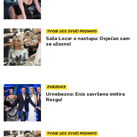
TVOJE LICE ZVUČI POZNATO
Saša Lozar o nastupu: Osjećao sam
se užasno!
ZVJEZDICE
Urnebesno: Enis savršeno imitira
Rozgu!
TVOJE LICE ZVUČI POZNATO