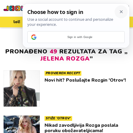
lol!
aww
vrh!
woot?!
Sign in with Google
PRONAĐENO
49
REZULTATA ZA TAG „
JELENA ROZGA
”
PROVJEREN RECEPT
Novi hit? Poslušajte Rozgin 'Otrov'!
STIŽE 'OTROV'
Nikad zavodljivija Rozga poslala
poruku obožavateljicama!