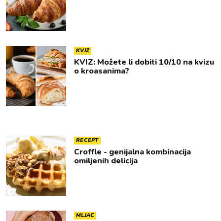
KVIZ
KVIZ: Možete li dobiti 10/10 na kvizu
o kroasanima?
RECEPT
Croffle - genijalna kombinacija
omiljenih delicija
MLJAC