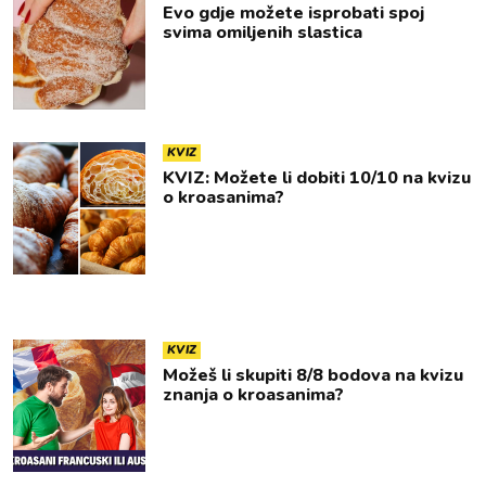
Evo gdje možete isprobati spoj
svima omiljenih slastica
KVIZ
KVIZ: Možete li dobiti 10/10 na kvizu
o kroasanima?
KVIZ
Možeš li skupiti 8/8 bodova na kvizu
znanja o kroasanima?