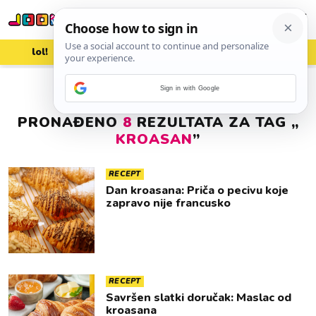
lol!
aww
vrh!
woot?!
Sign in with Google
PRONAĐENO
8
REZULTATA ZA TAG „
KROASAN
”
RECEPT
Dan kroasana: Priča o pecivu koje
zapravo nije francusko
RECEPT
Savršen slatki doručak: Maslac od
kroasana