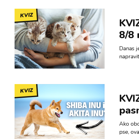
KVIZ
KVIZ
8/8 
Danas j
napravit
KVIZ
KVIZ
pas
Ako obož
pse, ova