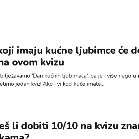
koji imaju kućne ljubimce će d
na ovom kvizu
bilježavamo 'Dan kućnih ljubimaca', pa je i više nego u
etimo jedan kviz! Ako i vi kod kuće imate…
š li dobiti 10/10 na kvizu zna
kama?