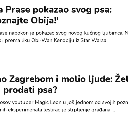
a Prase pokazao svog psa:
znajte Obija!'
ase napokon je pokazao svog novog kućnog ljubimca. 
bi, prema liku Obi-Wan Kenobiju iz Star Warsa
o Zagrebom i molio ljude: Žel
i prodati psa?
sov youtuber Magic Leon u još jednom od svojih pozn
nih eksperimenata testirao je strpljenje građana …