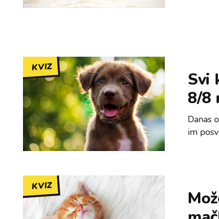
KVIZ
Svi 
8/8 
Danas o
im posv
KVIZ
Može
mač