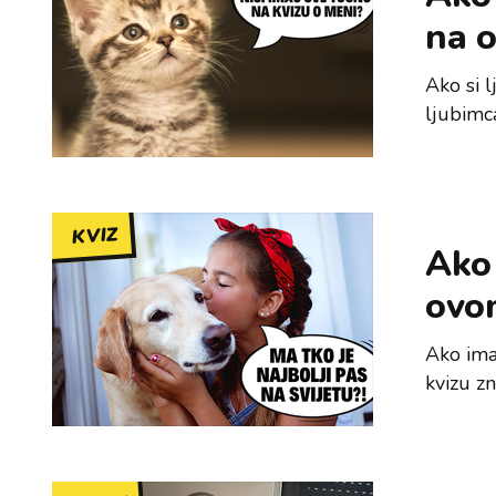
na 
Ako si 
ljubimca
KVIZ
Ako 
ovo
Ako imaš
kvizu zn