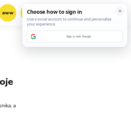
aww
vrh!
woot?!
Sign in with Google
oje
nika, a