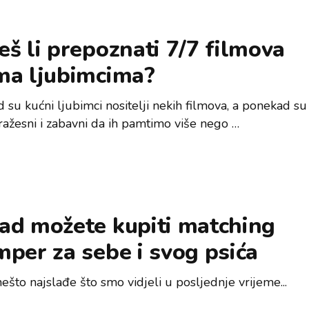
š li prepoznati 7/7 filmova
ma ljubimcima?
 su kućni ljubimci nositelji nekih filmova, a ponekad s
dražesni i zabavni da ih pamtimo više nego …
ad možete kupiti matching
per za sebe i svog psića
ešto najslađe što smo vidjeli u posljednje vrijeme...