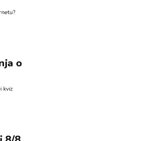
rnetu?
nja o
 kviz