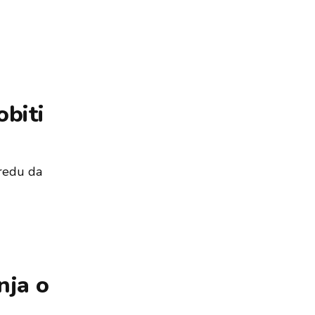
obiti
 redu da
nja o