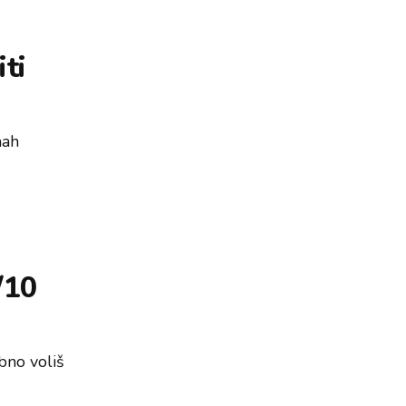
ti
mah
/10
ebno voliš