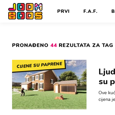
PRVI
F.A.F.
B
PRONAĐENO
44
REZULTATA ZA TAG 
CIJENE SU PAPRENE
Ljud
su p
Ove kuće
cijena j