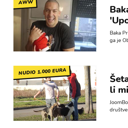
AWW
Bak
'Upo
Baka Pr
ga je O
NUDIO 1.000 EURA
Šeta
li m
JoomBoo
društve