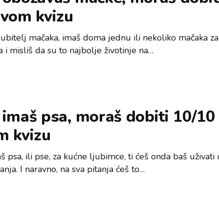
ovom kvizu
ljubitelj mačaka, imaš doma jednu ili nekoliko mačaka z
 i misliš da su to najbolje životinje na…
imaš psa, moraš dobiti 10/10
m kvizu
 psa, ili pse, za kućne ljubimce, ti ćeš onda baš uživat
anja. I naravno, na sva pitanja ćeš to…