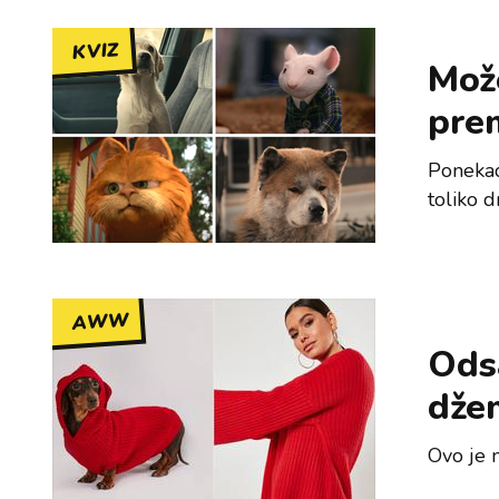
KVIZ
Može
pre
Ponekad
toliko 
AWW
Ods
džem
Ovo je n