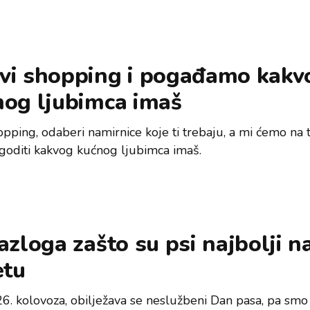
vi shopping i pogađamo kakv
nog ljubimca imaš
hopping, odaberi namirnice koje ti trebaju, a mi ćemo na
goditi kakvog kućnog ljubimca imaš.
azloga zašto su psi najbolji n
etu
26. kolovoza, obilježava se neslužbeni Dan pasa, pa smo 