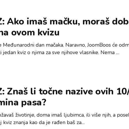
: Ako imaš mačku, moraš dobi
na ovom kvizu
e Međunarodni dan mačaka. Naravno, JoomBoos će od
i jedan kviz o njima za sve njihove vlasnike. Nema …
: Znaš li točne nazive ovih 10
mina pasa?
avaš životinje, doma imaš ljubimca, ili više njih, a pos
j kviz znanja kao da je rađen baš za…