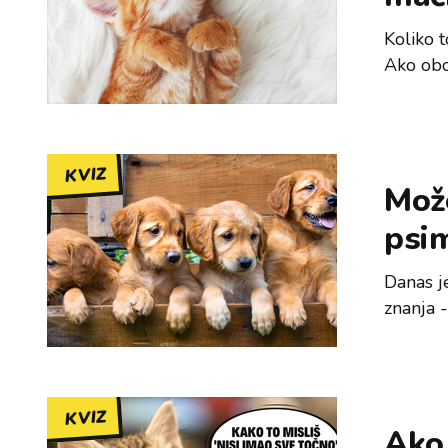
Koliko 
Ako obo
KVIZ
Može
psi
Danas j
z
KVIZ
Ako o