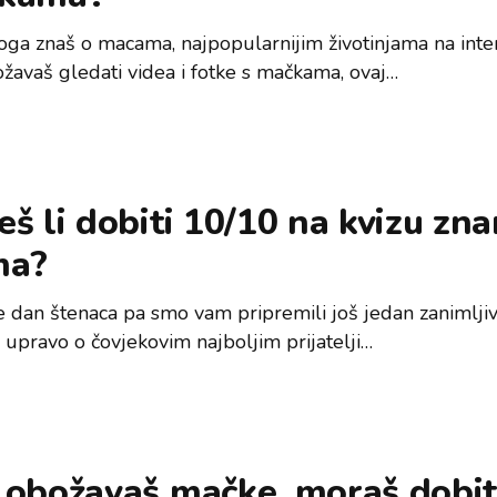
toga znaš o macama, najpopularnijim životinjama na inte
žavaš gledati videa i fotke s mačkama, ovaj…
š li dobiti 10/10 na kvizu zna
ma?
e dan štenaca pa smo vam pripremili još jedan zanimljivi
nanja - upravo o čovjekovim najboljim prijatelji…
božavaš mačke, moraš dobiti 8/8