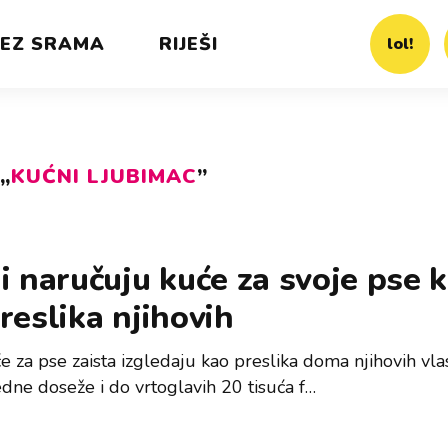
EZ SRAMA
RIJEŠI
lol!
„
KUĆNI LJUBIMAC
”
i naručuju kuće za svoje pse k
reslika njihovih
 za pse zaista izgledaju kao preslika doma njihovih vlas
edne doseže i do vrtoglavih 20 tisuća f…