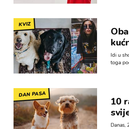
KVIZ
Oba
kuć
Idi u s
toga po
DAN PASA
10 r
svij
Danas, 