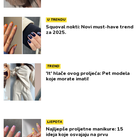
U TRENDU
Squoval nokti: Novi must-have trend
za 2025.
TREND
'It' hlače ovog proljeća: Pet modela
koje morate imati!
LJEPOTA
Najljepše proljetne manikure: 15
ideja koje osvajaju na prvu