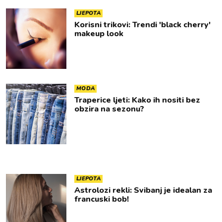
LJEPOTA
Korisni trikovi: Trendi 'black cherry'
makeup look
MODA
Traperice ljeti: Kako ih nositi bez
obzira na sezonu?
LJEPOTA
Astrolozi rekli: Svibanj je idealan za
francuski bob!