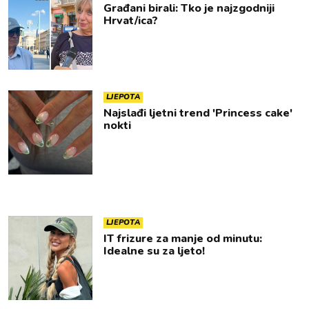
Građani birali: Tko je najzgodniji
Hrvat/ica?
LJEPOTA
Najslađi ljetni trend 'Princess cake'
nokti
LJEPOTA
IT frizure za manje od minutu:
Idealne su za ljeto!