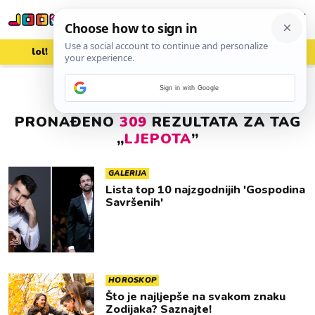
lol!
aww
vrh!
woot?!
Sign in with Google
PRONAĐENO
309
REZULTATA ZA TAG
„
LJEPOTA
”
GALERIJA
Lista top 10 najzgodnijih 'Gospodina
Savršenih'
HOROSKOP
Što je najljepše na svakom znaku
Zodijaka? Saznajte!