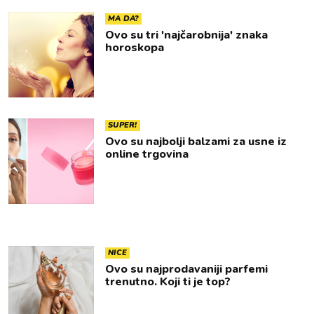
MA DA?
Ovo su tri 'najčarobnija' znaka
horoskopa
SUPER!
Ovo su najbolji balzami za usne iz
online trgovina
NICE
Ovo su najprodavaniji parfemi
trenutno. Koji ti je top?