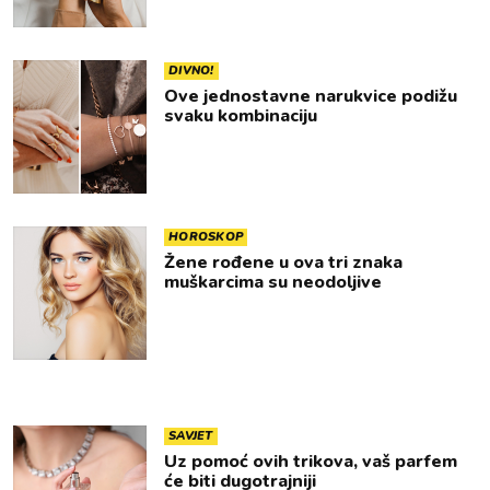
DIVNO!
Ove jednostavne narukvice podižu
svaku kombinaciju
HOROSKOP
Žene rođene u ova tri znaka
muškarcima su neodoljive
SAVJET
Uz pomoć ovih trikova, vaš parfem
će biti dugotrajniji