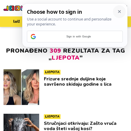
lol!
aww
vrh!
woot?!
Sign in with Google
PRONAĐENO
309
REZULTATA ZA TAG
„
LJEPOTA
”
LJEPOTA
Frizure srednje duljine koje
savršeno skidaju godine s lica
LJEPOTA
Stručnjaci otkrivaju: Zašto vruća
voda šteti vašoj kosi?