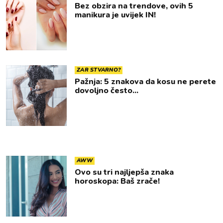
Bez obzira na trendove, ovih 5
manikura je uvijek IN!
ZAR STVARNO?
Pažnja: 5 znakova da kosu ne perete
dovoljno često...
AWW
Ovo su tri najljepša znaka
horoskopa: Baš zrače!