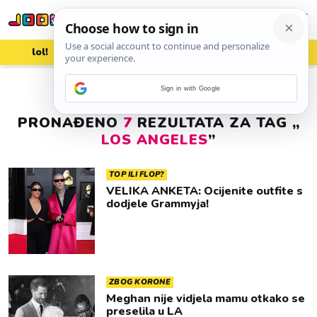
lol!
aww
vrh!
woot?!
Sign in with Google
PRONAĐENO
7
REZULTATA ZA TAG „
LOS ANGELES
”
TOP ILI FLOP?
VELIKA ANKETA: Ocijenite outfite s
dodjele Grammyja!
ZBOG KORONE
Meghan nije vidjela mamu otkako se
preselila u LA