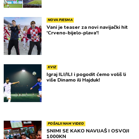
NOVA PJESMA
Vani je teaser za novi navijački hit
'Crveno-bijelo-plava'!
KVIZ
Igraj ILI/ILI i pogodit ćemo voliš li
više Dinamo ili Hajduk!
POŠALJI NAM VIDEO
SNIMI SE KAKO NAVIJAŠ I OSVOJI
1000KN