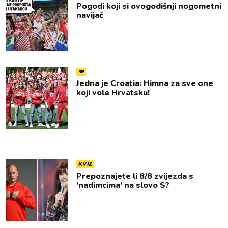
Pogodi koji si ovogodišnji nogometni
navijač
❤️
Jedna je Croatia: Himna za sve one
koji vole Hrvatsku!
KVIZ
Prepoznajete li 8/8 zvijezda s
'nadimcima' na slovo S?