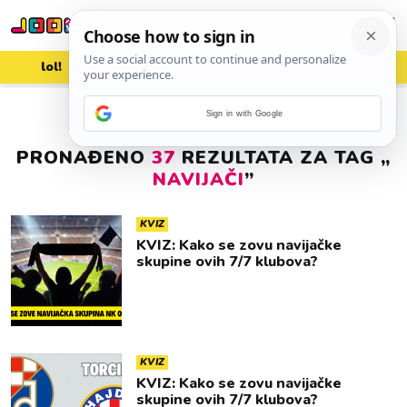
lol!
aww
vrh!
woot?!
Sign in with Google
PRONAĐENO
37
REZULTATA ZA TAG „
NAVIJAČI
”
KVIZ
KVIZ: Kako se zovu navijačke
skupine ovih 7/7 klubova?
KVIZ
KVIZ: Kako se zovu navijačke
skupine ovih 7/7 klubova?