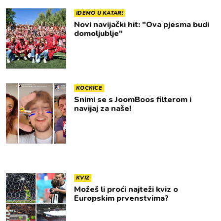
IDEMO U KATAR!
Novi navijački hit: "Ova pjesma budi
domoljublje"
KOCKICE
Snimi se s JoomBoos filterom i
navijaj za naše!
KVIZ
Možeš li proći najteži kviz o
Europskim prvenstvima?