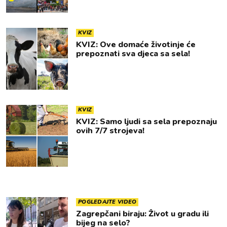
KVIZ
KVIZ: Ove domaće životinje će
prepoznati sva djeca sa sela!
KVIZ
KVIZ: Samo ljudi sa sela prepoznaju
ovih 7/7 strojeva!
POGLEDAJTE VIDEO
Zagrepčani biraju: Život u gradu ili
bijeg na selo?