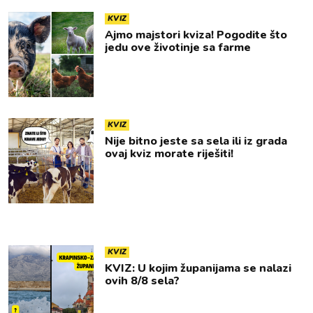
KVIZ
Ajmo majstori kviza! Pogodite što
jedu ove životinje sa farme
KVIZ
Nije bitno jeste sa sela ili iz grada
ovaj kviz morate riješiti!
KVIZ
KVIZ: U kojim županijama se nalazi
ovih 8/8 sela?