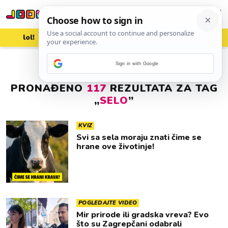
lol!
aww
vrh!
woot?!
Sign in with Google
PRONAĐENO
117
REZULTATA ZA TAG
„
SELO
”
KVIZ
Svi sa sela moraju znati čime se
hrane ove životinje!
POGLEDAJTE VIDEO
Mir prirode ili gradska vreva? Evo
što su Zagrepčani odabrali