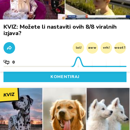
KVIZ: Možete li nastaviti ovih 8/8 viralnih
izjava?
lol!
aww
vrh!
woot?!
0
KOMENTIRAJ
KVIZ