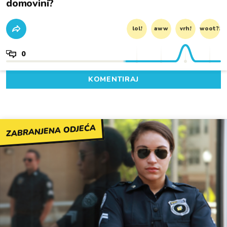
domovini?
lol!
aww
vrh!
woot?!
0
KOMENTIRAJ
ZABRANJENA ODJEĆA