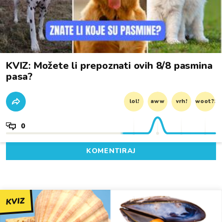
KVIZ: Možete li prepoznati ovih 8/8 pasmina
pasa?
lol!
aww
vrh!
woot?!
0
KOMENTIRAJ
KVIZ