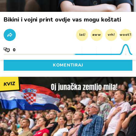
Bikini i vojni print ovdje vas mogu koštati
lol!
aww
vrh!
woot?!
0
KOMENTIRAJ
KVIZ