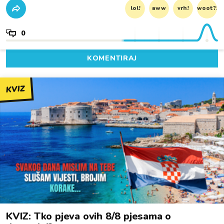
lol!
aww
vrh!
woot?!
0
KOMENTIRAJ
KVIZ
KVIZ: Tko pjeva ovih 8/8 pjesama o