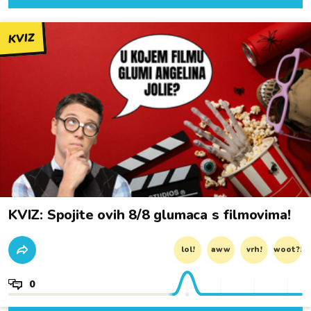
KVIZ
KVIZ: Spojite ovih 8/8 glumaca s filmovima!
lol!
aww
vrh!
woot?!
0