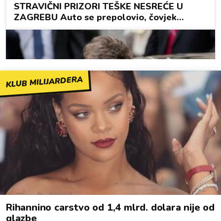
KLUB MILIJARDERA
Rihannino carstvo od 1,4 mlrd. dolara nije od
glazbe