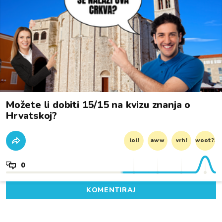
Možete li dobiti 15/15 na kvizu znanja o
Hrvatskoj?
lol!
aww
vrh!
woot?!
0
KOMENTIRAJ