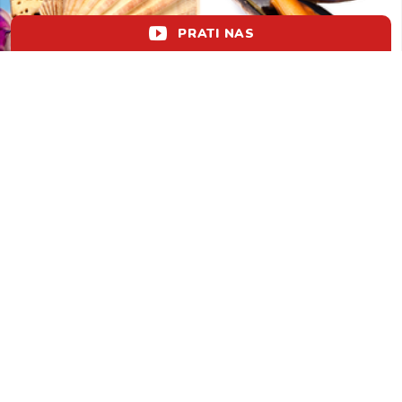
PRATI NAS
KVIZ: Prepoznajete li ovih 8/8 vrsta
školjaka?
lol!
aww
vrh!
woot?!
0
KOMENTIRAJ
TIK TOK HIT