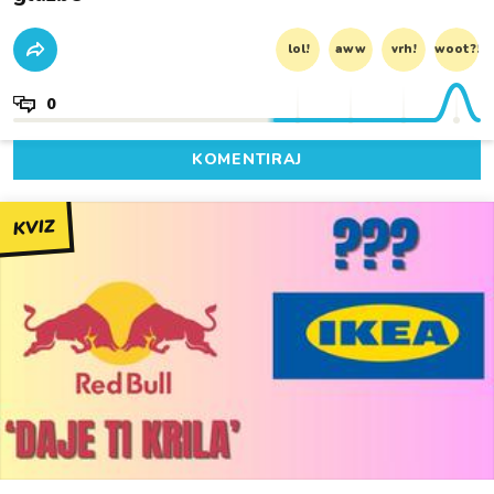
lol!
aww
vrh!
woot?!
0
KOMENTIRAJ
KVIZ