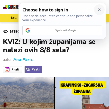
lol!
aww
vrh!
woot?!
14250
pregleda
Sign in with Google
14. kolovoza 2025.
KVIZ: U kojim županijama se
nalazi ovih 8/8 sela?
autor:
Ana Parić
Prati
Prati