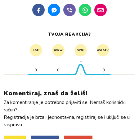
TVOJA REAKCIJA?
lol!
aww
vrh!
woot?!
1
0
0
0
Komentiraj, znaš da želiš!
Za komentiranje je potrebno prijaviti se. Nemaš korisnički
račun?
Registracija je brza i jednostavna, registriraj se i uključi se u
raspravu.