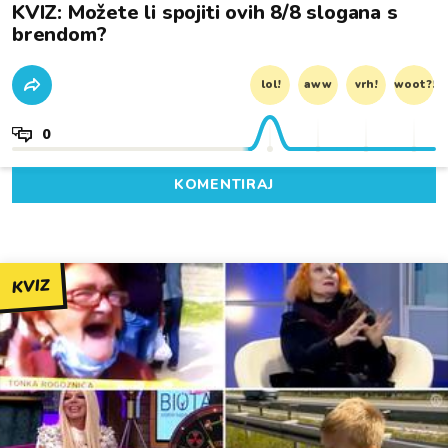
KVIZ: Možete li spojiti ovih 8/8 slogana s
brendom?
lol!
aww
vrh!
woot?!
0
KOMENTIRAJ
KVIZ