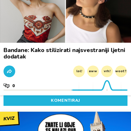
Bandane: Kako stilizirati najsvestraniji ljetni
dodatak
lol!
aww
vrh!
woot?!
0
KOMENTIRAJ
KVIZ