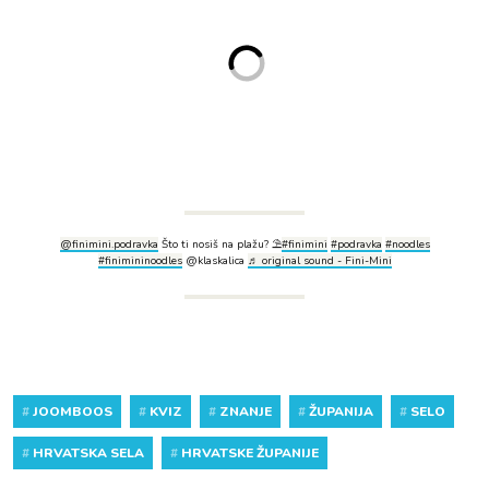
@finimini.podravka
Što ti nosiš na plažu? ⛱️
#finimini
#podravka
#noodles
#finimininoodles
@klaskalica
♬ original sound - Fini-Mini
#
JOOMBOOS
#
KVIZ
#
ZNANJE
#
ŽUPANIJA
#
SELO
#
HRVATSKA SELA
#
HRVATSKE ŽUPANIJE