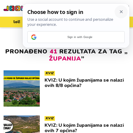
lol!
aww
vrh!
woot?!
Sign in with Google
PRONAĐENO
41
REZULTATA ZA TAG „
ŽUPANIJA
”
KVIZ
KVIZ: U kojim županijama se nalazi
ovih 8/8 općina?
KVIZ
KVIZ: U kojim županijama se nalazi
ovih 7 općina?