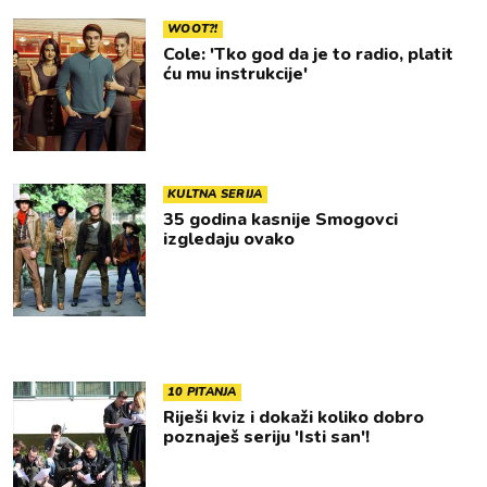
WOOT?!
Cole: 'Tko god da je to radio, platit
ću mu instrukcije'
KULTNA SERIJA
35 godina kasnije Smogovci
izgledaju ovako
10 PITANJA
Riješi kviz i dokaži koliko dobro
poznaješ seriju 'Isti san'!