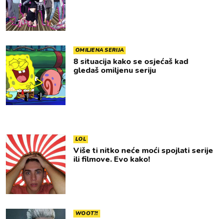
OMILJENA SERIJA
8 situacija kako se osjećaš kad
gledaš omiljenu seriju
LOL
Više ti nitko neće moći spojlati serije
ili filmove. Evo kako!
WOOT?!