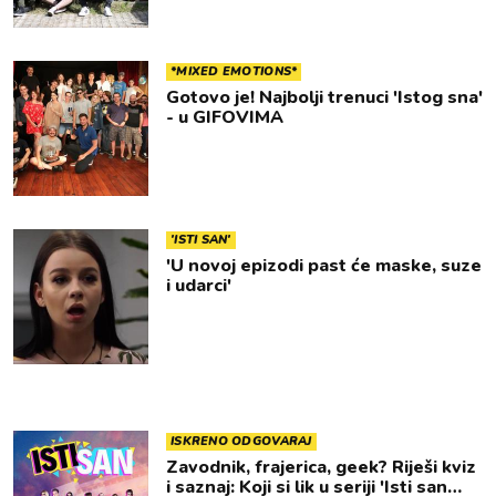
*MIXED EMOTIONS*
Gotovo je! Najbolji trenuci 'Istog sna'
- u GIFOVIMA
'ISTI SAN'
'U novoj epizodi past će maske, suze
i udarci'
ISKRENO ODGOVARAJ
Zavodnik, frajerica, geek? Riješi kviz
i saznaj: Koji si lik u seriji 'Isti san…