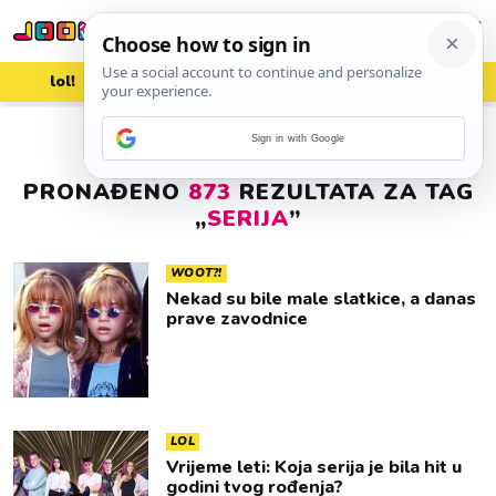
lol!
aww
vrh!
woot?!
Sign in with Google
PRONAĐENO
873
REZULTATA ZA TAG
„
SERIJA
”
WOOT?!
Nekad su bile male slatkice, a danas
prave zavodnice
LOL
Vrijeme leti: Koja serija je bila hit u
godini tvog rođenja?