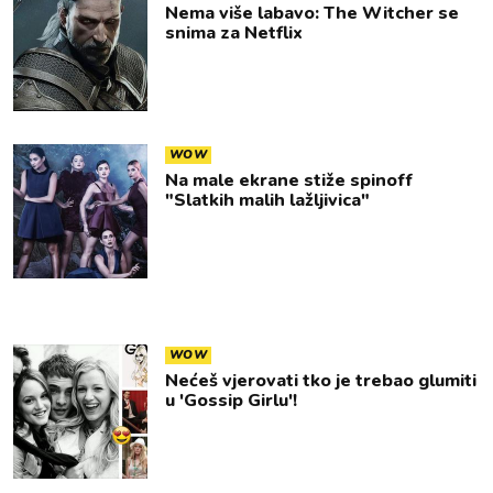
Nema više labavo: The Witcher se
snima za Netflix
WOW
Na male ekrane stiže spinoff
"Slatkih malih lažljivica"
WOW
Nećeš vjerovati tko je trebao glumiti
u 'Gossip Girlu'!