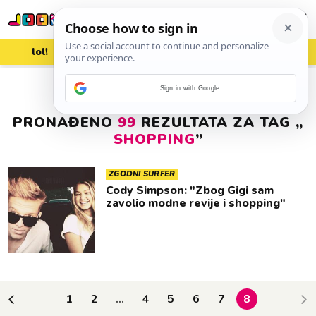
lol!
aww
vrh!
woot?!
Sign in with Google
PRONAĐENO
99
REZULTATA ZA TAG „
SHOPPING
”
ZGODNI SURFER
Cody Simpson: "Zbog Gigi sam
zavolio modne revije i shopping"
1
2
4
5
6
7
8
...