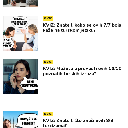
KVIZ
KVIZ: Znate li kako se ovih 7/7 boja
kaže na turskom jeziku?
KVIZ
KVIZ: Možete li prevesti ovih 10/10
poznatih turskih izraza?
KVIZ
KVIZ: Znate li što znači ovih 8/8
turcizama?