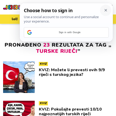
lol!
aww
vrh!
woot?!
Sign in with Google
PRONAĐENO
23
REZULTATA ZA TAG „
TURSKE RIJEČI
”
KVIZ
KVIZ: Možete li prevesti ovih 9/9
riječi s turskog jezika?
KVIZ
KVIZ: Pokušajte prevesti 10/10
najpoznatijih turskih riječi