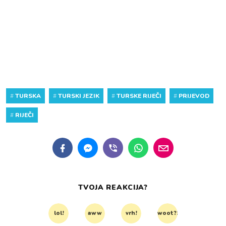
#
TURSKA
#
TURSKI JEZIK
#
TURSKE RIJEČI
#
PRIJEVOD
#
RIJEČI
TVOJA REAKCIJA?
lol!
aww
vrh!
woot?!