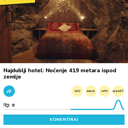
Najdublji hotel: Noćenje 419 metara ispod
zemlje
lol!
aww
vrh!
woot?!
0
KOMENTIRAJ