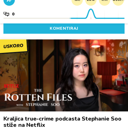
0
KOMENTIRAJ
USKORO
Kraljica true-crime podcasta Stephanie Soo
stiže na Netflix