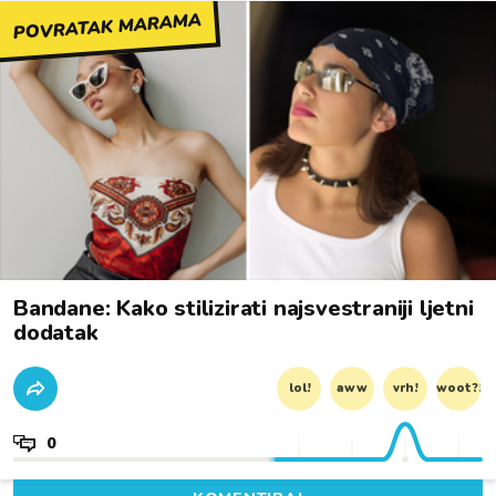
POVRATAK MARAMA
Bandane: Kako stilizirati najsvestraniji ljetni
dodatak
lol!
aww
vrh!
woot?!
0