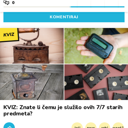
0
KOMENTIRAJ
KVIZ
KVIZ: Znate li čemu je služilo ovih 7/7 starih
predmeta?
lol!
aww
vrh!
woot?!