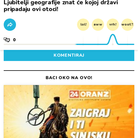
Ljubitelji geografije znat će kojoj državi
pripadaju ovi otoci!
lol!
aww
vrh!
woot?!
0
KOMENTIRAJ