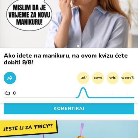
Ako idete na manikuru, na ovom kvizu ćete
dobiti 8/8!
lol!
aww
vrh!
woot?!
0
KOMENTIRAJ
JESTE LI ZA 'FRICY'?