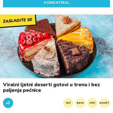
KOMENTIRAJ
ZASLADITE SE
Viralni ljetni deserti gotovi u trenu i bez
paljenja pećnice
lol!
aww
vrh!
woot?!