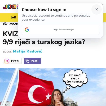
lol!
aww
vrh!
woot?!
29591
pregleda
06. srpnja 2026.
Sign in with Google
KVIZ: Možete li prevesti ovih
9/9 riječi s turskog jezika?
autor:
Matija Kadović
Prati
Prati