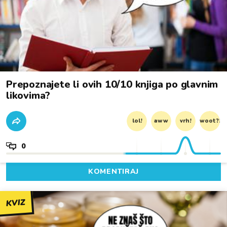
Prepoznajete li ovih 10/10 knjiga po glavnim
likovima?
lol!
aww
vrh!
woot?!
0
KOMENTIRAJ
KVIZ