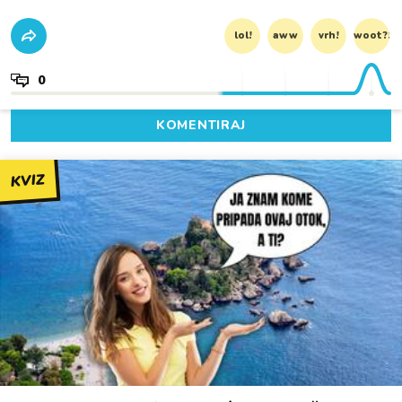
lol!
aww
vrh!
woot?!
0
KOMENTIRAJ
KVIZ