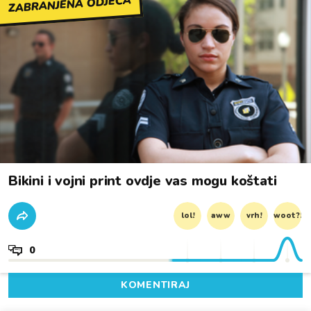
ZABRANJENA ODJEĆA
Bikini i vojni print ovdje vas mogu koštati
lol!
aww
vrh!
woot?!
0
KOMENTIRAJ