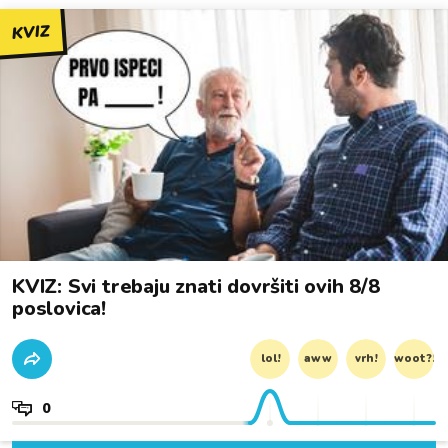
KVIZ
KVIZ: Svi trebaju znati dovršiti ovih 8/8
poslovica!
lol!
aww
vrh!
woot?!
0