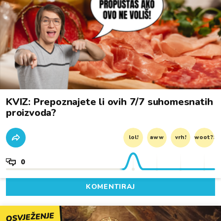
KVIZ: Prepoznajete li ovih 7/7 suhomesnatih
proizvoda?
lol!
aww
vrh!
woot?!
0
KOMENTIRAJ
OSVJEŽENJE