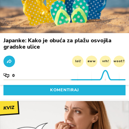
Japanke: Kako je obuća za plažu osvojila
gradske ulice
lol!
aww
vrh!
woot?!
0
KOMENTIRAJ
KVIZ