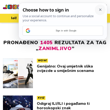
lol!
aww
vrh!
woot?!
Sign in with Google
PRONAĐENO
1405
REZULTATA ZA TAG
„
ZANIMLJIVO
”
WOW!
Genijalno: Ovaj umjetnik slika
zvijezde u smiješnim scenama
KVIZ
Odigraj ILI/ILI i pogađamo ti
horoskopski znak