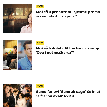
KVIZ
Možeš li prepoznati pjesme prema
screenshotu iz spota?
KVIZ
Možeš li dobiti 8/8 na kvizu o seriji
'Dva i pol muškarca'?
KVIZ
Samo fanovi 'Sumrak sage' će imati
10/10 na ovom kvizu