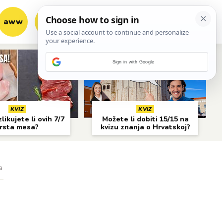
aww
vrh!
woot?!
Sign in with Google
KVIZ
KVIZ
likujete li ovih 7/7
Možete li dobiti 15/15 na
rsta mesa?
kvizu znanja o Hrvatskoj?
a