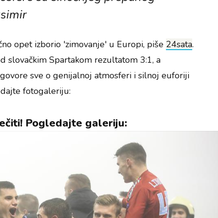
simir
no opet izborio 'zimovanje' u Europi, piše
24sata
.
ad slovačkim Spartakom rezultatom 3:1, a
govore sve o genijalnoj atmosferi i silnoj euforiji
dajte fotogaleriju:
ečiti! Pogledajte galeriju: