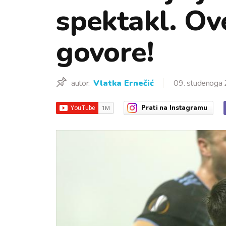
spektakl. Ov
govore!
autor:
Vlatka Ernečić
09. studenoga 
Prati
na Instagramu