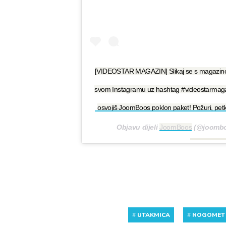
[VIDEOSTAR MAGAZIN] Slikaj se s magazino
svom Instagramu uz hashtag #videostarmagazin
osvojiš JoomBoos poklon paket! Požuri, pe
Objavu dijeli
JoomBoos
(@joombo
#
UTAKMICA
#
NOGOMET