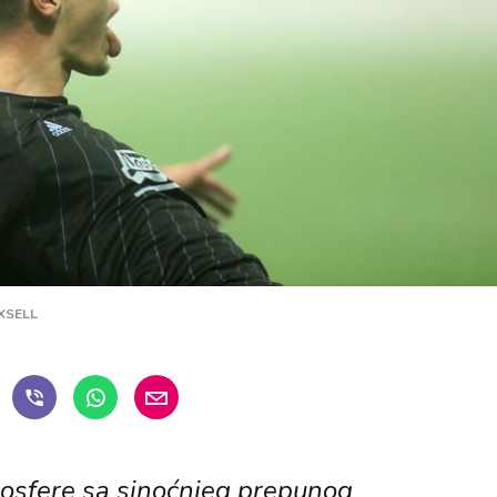
IXSELL
osfere sa sinoćnjeg prepunog