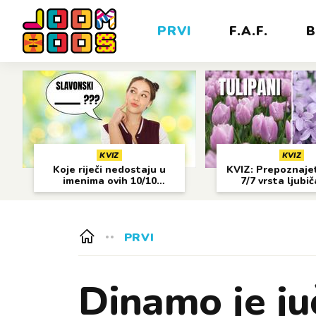
PRVI
F.A.F.
B
KVIZ
KVIZ
Koje riječi nedostaju u
KVIZ: Prepoznajet
imenima ovih 10/10
7/7 vrsta ljubi
gradova?
cvijeća?
PRVI
Dinamo je ju