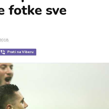
e fotke sve
2018.
Prati
na Viberu