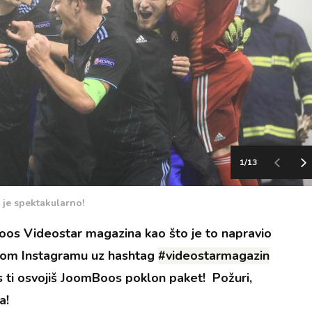
1/13
je spektakularno!
oos Videostar magazina kao što je to napravio
svom Instagramu uz hashtag
#videostarmagazin
as ti osvojiš JoomBoos poklon paket! Požuri,
a!