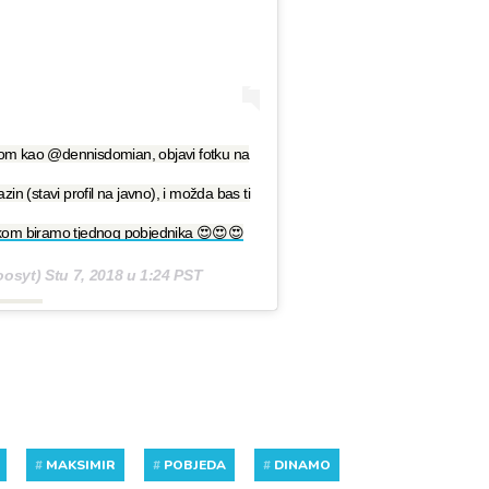
m kao @dennisdomian, objavi fotku na
 (stavi profil na javno), i možda bas ti
tkom biramo tjednog pobjednika 😍😍😍
osyt)
Stu 7, 2018 u 1:24 PST
#
MAKSIMIR
#
POBJEDA
#
DINAMO