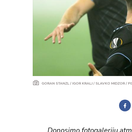
GORAN STANZL / IGOR KRALJ / SLAVKO MIDZOR / P
Donosimo fotogaleriju atm