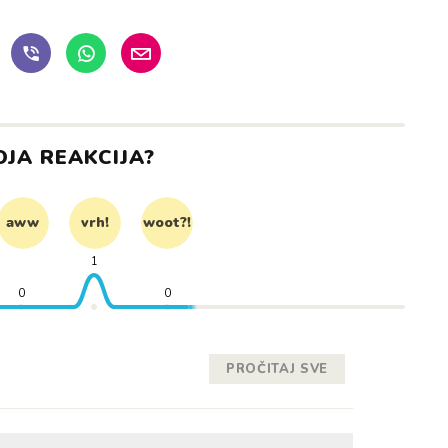
OJA REAKCIJA?
aww
vrh!
woot?!
1
0
0
PROČITAJ SVE