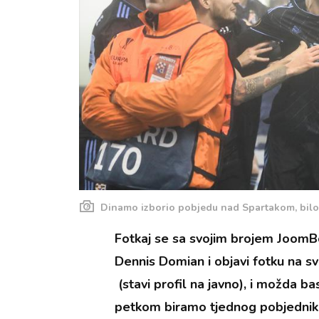
Dinamo izborio pobjedu nad Spartakom, bilo 
Fotkaj se sa svojim brojem JoomB
Dennis Domian i objavi fotku na 
(stavi profil na javno), i možda b
petkom biramo tjednog pobjednik