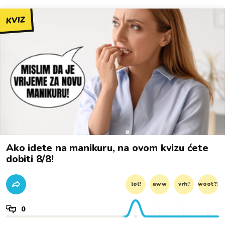
KVIZ
Ako idete na manikuru, na ovom kvizu ćete
dobiti 8/8!
lol!
aww
vrh!
woot?!
0