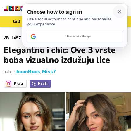
lol!
aww
vrh!
woot?!
1457
pregleda
Sign in with Google
02. listopada 2025.
Elegantno i chic: Ove 3 vrste
boba vizualno izdužuju lice
autor:
JoomBoos
,
Miss7
Prati
Prati