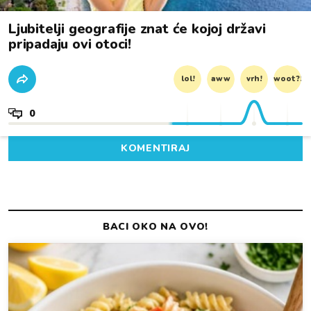
Ljubitelji geografije znat će kojoj državi
pripadaju ovi otoci!
lol!
aww
vrh!
woot?!
0
KOMENTIRAJ