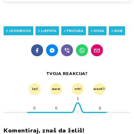
#
JOOMBOOS
#
LJEPOTA
#
FRIZURA
#
KOSA
#
BOB
TVOJA REAKCIJA?
lol!
aww
vrh!
woot?!
1
0
0
0
Komentiraj, znaš da želiš!