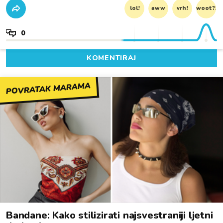
lol!
aww
vrh!
woot?!
0
KOMENTIRAJ
POVRATAK MARAMA
Bandane: Kako stilizirati najsvestraniji ljetni