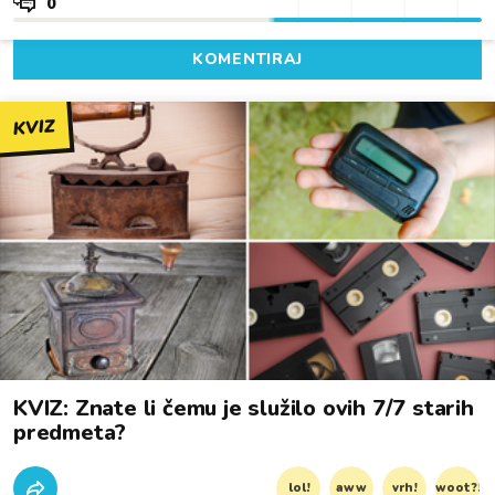
0
KOMENTIRAJ
KVIZ
KVIZ: Znate li čemu je služilo ovih 7/7 starih
predmeta?
lol!
aww
vrh!
woot?!