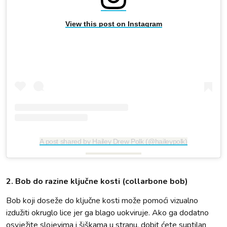
View this post on Instagram
A post shared by Hailey Drew Polk (@haileypolk)
2. Bob do razine ključne kosti (collarbone bob)
Bob koji doseže do ključne kosti može pomoći vizualno
izdužiti okruglo lice jer ga blago uokviruje. Ako ga dodatno
osvježite slojevima i šiškama u stranu, dobit ćete suptilan