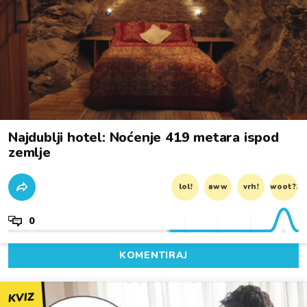
Najdublji hotel: Noćenje 419 metara ispod
zemlje
lol!
aww
vrh!
woot?!
0
KOMENTIRAJ
KVIZ