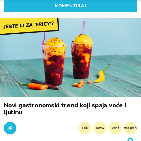
KOMENTIRAJ
JESTE LI ZA 'FRICY'?
Novi gastronomski trend koji spaja voće i
ljutinu
lol!
aww
vrh!
woot?!