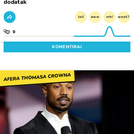
dodatak
lol!
aww
vrh!
woot?!
0
KOMENTIRAJ
AFERA THOMASA CROWNA