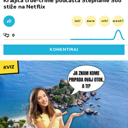
Kraljica true-crime podcasta Stephanie Soo
stiže na Netflix
lol!
aww
vrh!
woot?!
0
KOMENTIRAJ
KVIZ