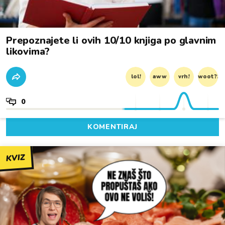
Prepoznajete li ovih 10/10 knjiga po glavnim
likovima?
lol!
aww
vrh!
woot?!
0
KOMENTIRAJ
KVIZ