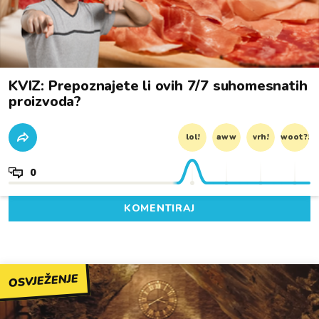
KVIZ: Prepoznajete li ovih 7/7 suhomesnatih
proizvoda?
lol!
aww
vrh!
woot?!
0
KOMENTIRAJ
OSVJEŽENJE