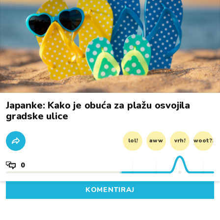
Japanke: Kako je obuća za plažu osvojila
gradske ulice
lol!
aww
vrh!
woot?!
0
KOMENTIRAJ