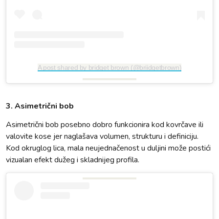
A post shared by bridget brown (@briidgetbrown)
3. Asimetrični bob
Asimetrični bob posebno dobro funkcionira kod kovrčave ili
valovite kose jer naglašava volumen, strukturu i definiciju.
Kod okruglog lica, mala neujednačenost u duljini može postići
vizualan efekt dužeg i skladnijeg profila.