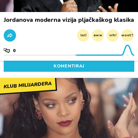
Jordanova moderna vizija pljačkaškog klasika
lol!
aww
vrh!
woot?!
0
KOMENTIRAJ
KLUB MILIJARDERA