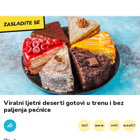
ZASLADITE SE
Viralni ljetni deserti gotovi u trenu i bez
paljenja pećnice
lol!
aww
vrh!
woot?!