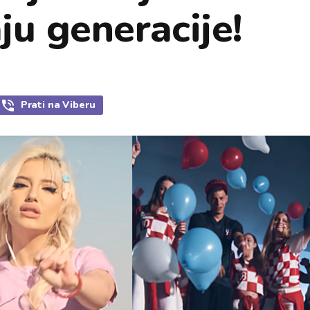
ju generacije!
Prati
na Viberu