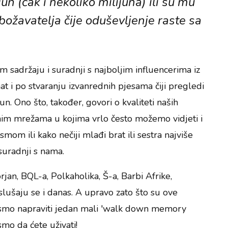
un (čak i nekoliko milijuna) ili su mu
obožavatelja čije oduševljenje raste sa
m sadržaju i suradnji s najboljim influencerima iz
at i po stvaranju izvanrednih pjesama čiji pregledi
. Ono što, također, govori o kvaliteti naših
nim mrežama u kojima vrlo često možemo vidjeti i
mom ili kako nečiji mlađi brat ili sestra najviše
suradnji s nama.
jan, BQL-a, Polkaholika, Š-a, Barbi Afrike,
lušaju se i danas. A upravo zato što su ove
i smo napraviti jedan mali 'walk down memory
i smo da ćete uživati!