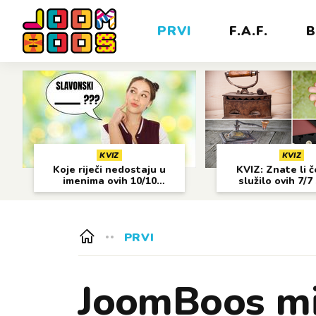
PRVI
F.A.F.
B
KVIZ
KVIZ
Koje riječi nedostaju u
KVIZ: Znate li 
imenima ovih 10/10
služilo ovih 7/7
gradova?
predmeta
PRVI
JoomBoos mil