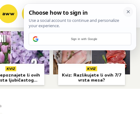
aww
vrh!
woot?!
Sign in with Google
KVIZ
KVIZ
epoznajete li ovih
Kviz: Razlikujete li ovih 7/7
rsta ljubičastog
vrsta mesa?
cvijeća?
a