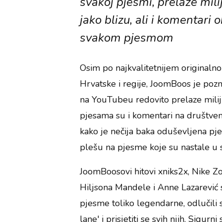
svakoj pjesmi, prelaze milij
jako blizu, ali i komentari 
svakom pjesmom
Osim po najkvalitetnijem originalno
Hrvatske i regije, JoomBoos je pozn
na YouTubeu redovito prelaze milijun
pjesama su i komentari na društve
kako je nečija baka oduševljena pjes
plešu na pjesme koje su nastale u 
JoomBoosovi hitovi xniks2x, Nike Zor
Hiljsona Mandele i Anne Lazarević s
pjesme toliko legendarne, odlučil
lane' i prisjetiti se svih njih. Sigurn