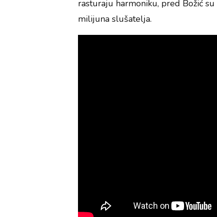
rasturaju harmoniku, pred Božić su iz
milijuna slušatelja.