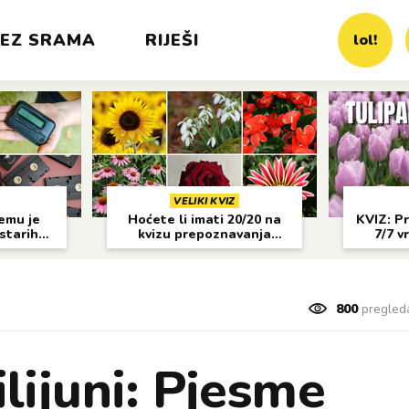
EZ SRAMA
RIJEŠI
lol!
VELIKI KVIZ
čemu je
Hoćete li imati 20/20 na
KVIZ: Pr
 starih
kvizu prepoznavanja
7/7 v
?
cvijeća?
800
pregled
ijuni: Pjesme