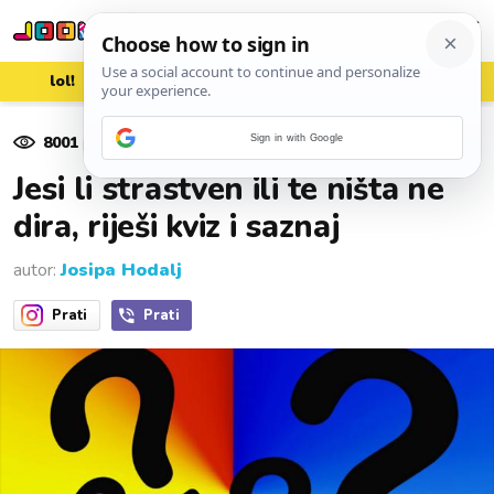
lol!
aww
vrh!
woot?!
8001
pregleda
Sign in with Google
13. rujna 2017.
Jesi li strastven ili te ništa ne
dira, riješi kviz i saznaj
autor:
Josipa Hodalj
Prati
Prati