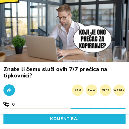
Znate li čemu služi ovih 7/7 prečica na
tipkovnici?
lol!
aww
vrh!
woot?!
0
KOMENTIRAJ