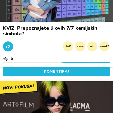
KVIZ: Prepoznajete li ovih 7/7 kemijskih
simbola?
lol!
aww
vrh!
woot?!
0
KOMENTIRAJ
NOVI POKUŠAJ