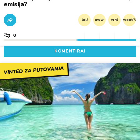
emisija?
lol!
aww
vrh!
woot?!
0
KOMENTIRAJ
VINTED ZA PUTOVANJA