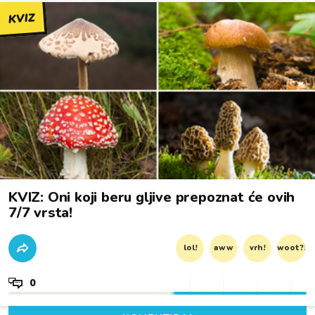
KVIZ
KVIZ: Oni koji beru gljive prepoznat će ovih
7/7 vrsta!
lol!
aww
vrh!
woot?!
0