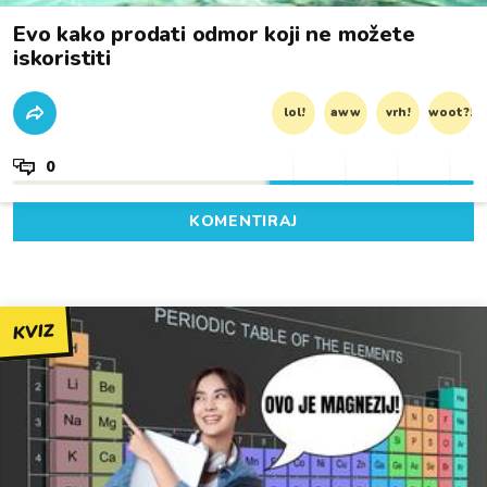
Evo kako prodati odmor koji ne možete
iskoristiti
lol!
aww
vrh!
woot?!
0
KOMENTIRAJ
KVIZ