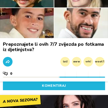
Prepoznajete li ovih 7/7 zvijezda po fotkama
iz djetinjstva?
lol!
aww
vrh!
woot?!
0
KOMENTIRAJ
A NOVA SEZONA?