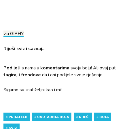
via GIPHY
Riješi kviz i saznaj...
Podijeli
s nama u
komentarima
svoju boju! Ali ovaj put
tagiraj i frendove
da i oni podijele svoje rješenje.
Sigurno su znatiželjni kao i mi!
#
PRIJATELJI
#
UNUTARNJA BOJA
#
RIJEŠI
#
BOJA
#
KVIZ