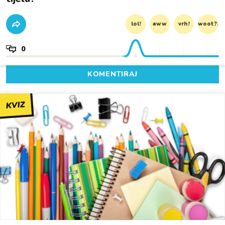
lol!
aww
vrh!
woot?!
0
KOMENTIRAJ
KVIZ