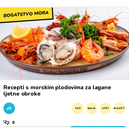
BOGATSTVO MORA
Recepti s morskim plodovima za lagane
ljetne obroke
lol!
aww
vrh!
woot?!
0