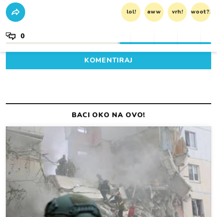
lol!
aww
vrh!
woot?!
0
KOMENTIRAJ