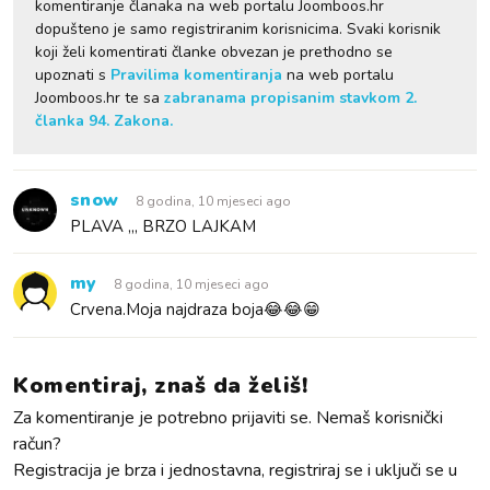
komentiranje članaka na web portalu Joomboos.hr
dopušteno je samo registriranim korisnicima. Svaki korisnik
koji želi komentirati članke obvezan je prethodno se
upoznati s
Pravilima komentiranja
na web portalu
Joomboos.hr te sa
zabranama propisanim stavkom 2.
članka 94. Zakona.
snow
8 godina, 10 mjeseci ago
PLAVA ,,, BRZO LAJKAM
my
8 godina, 10 mjeseci ago
Crvena.Moja najdraza boja😂😂😁
Komentiraj, znaš da želiš!
Za komentiranje je potrebno prijaviti se. Nemaš korisnički
račun?
Registracija je brza i jednostavna, registriraj se i uključi se u