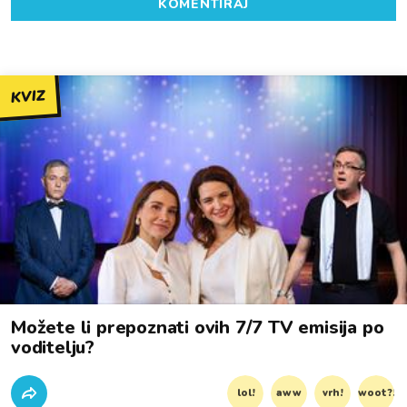
KOMENTIRAJ
KVIZ
Možete li prepoznati ovih 7/7 TV emisija po
voditelju?
lol!
aww
vrh!
woot?!