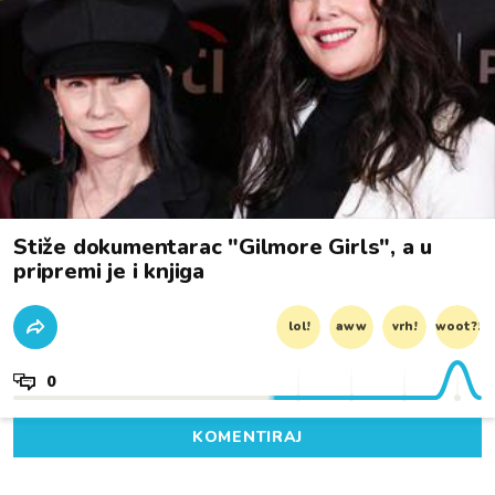
Stiže dokumentarac "Gilmore Girls", a u
pripremi je i knjiga
lol!
aww
vrh!
woot?!
0
KOMENTIRAJ