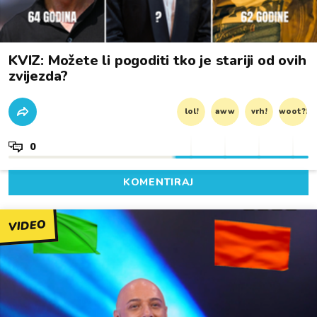
KVIZ: Možete li pogoditi tko je stariji od ovih
zvijezda?
lol!
aww
vrh!
woot?!
0
KOMENTIRAJ
VIDEO