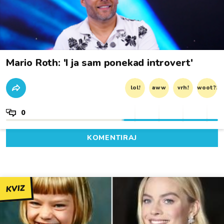
Mario Roth: 'I ja sam ponekad introvert'
lol!
aww
vrh!
woot?!
0
KOMENTIRAJ
KVIZ