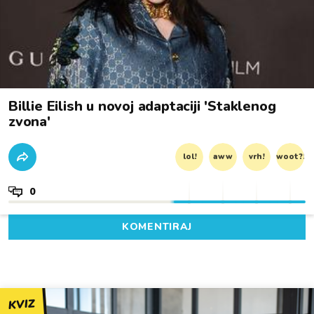
Billie Eilish u novoj adaptaciji 'Staklenog
zvona'
lol!
aww
vrh!
woot?!
0
KOMENTIRAJ
KVIZ