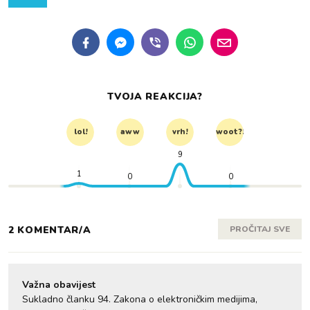
TVOJA REAKCIJA?
lol!
aww
vrh!
woot?!
9
1
0
0
2 KOMENTAR/A
PROČITAJ SVE
Važna obavijest
Sukladno članku 94. Zakona o elektroničkim medijima,