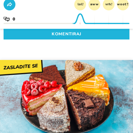
lol!
aww
vrh!
woot?!
0
KOMENTIRAJ
ZASLADITE SE