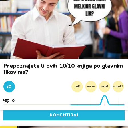
Prepoznajete li ovih 10/10 knjiga po glavnim
likovima?
lol!
aww
vrh!
woot?!
0
KOMENTIRAJ