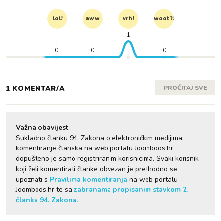
lol!
aww
vrh!
woot?!
1
0
0
0
1 KOMENTAR/A
PROČITAJ SVE
Važna obavijest
Sukladno članku 94. Zakona o elektroničkim medijima,
komentiranje članaka na web portalu Joomboos.hr
dopušteno je samo registriranim korisnicima. Svaki korisnik
koji želi komentirati članke obvezan je prethodno se
upoznati s
Pravilima komentiranja
na web portalu
Joomboos.hr te sa
zabranama propisanim stavkom 2.
članka 94. Zakona.