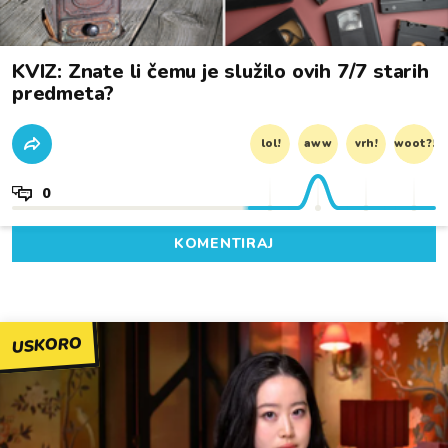
KVIZ: Znate li čemu je služilo ovih 7/7 starih
predmeta?
lol!
aww
vrh!
woot?!
0
KOMENTIRAJ
USKORO