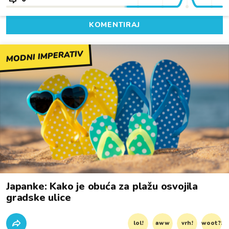
KOMENTIRAJ
MODNI IMPERATIV
Japanke: Kako je obuća za plažu osvojila
gradske ulice
lol!
aww
vrh!
woot?!