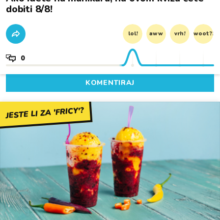
dobiti 8/8!
lol!
aww
vrh!
woot?!
0
KOMENTIRAJ
JESTE LI ZA 'FRICY'?