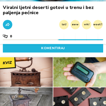
Viralni ljetni deserti gotovi u trenu i bez
paljenja pećnice
lol!
aww
vrh!
woot?!
0
KOMENTIRAJ
KVIZ