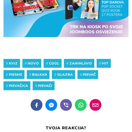
#
KVIZ
#
NOVO
#
COOL
#
ZANIMLJIVO
#
HIT
#
PJESME
#
BALKAN
#
GLAZBA
#
PJEVAČ
#
PJEVAČICA
#
PJEVAČI
TVOJA REAKCIJA?