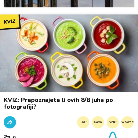
KVIZ
KVIZ: Prepoznajete li ovih 8/8 juha po
fotografiji?
lol!
aww
vrh!
woot?!
0