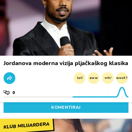
Jordanova moderna vizija pljačkaškog klasika
lol!
aww
vrh!
woot?!
0
KOMENTIRAJ
KLUB MILIJARDERA