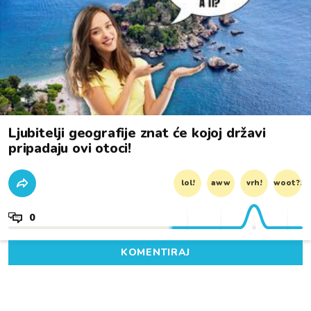
Ljubitelji geografije znat će kojoj državi
pripadaju ovi otoci!
lol!
aww
vrh!
woot?!
0
KOMENTIRAJ