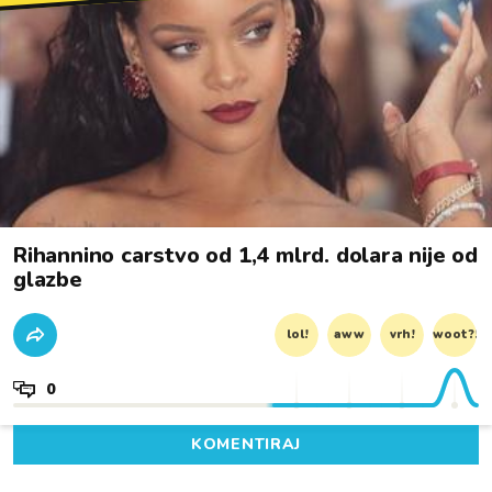
Rihannino carstvo od 1,4 mlrd. dolara nije od
glazbe
lol!
aww
vrh!
woot?!
0
KOMENTIRAJ