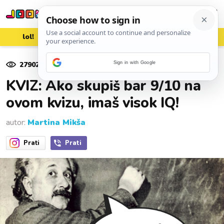
lol!
aww
vrh!
woot?!
27902
pregleda
Sign in with Google
16. rujna 2022.
KVIZ: Ako skupiš bar 9/10 na
ovom kvizu, imaš visok IQ!
autor:
Martina Mikša
Prati
Prati