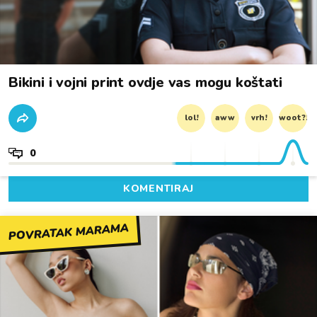
Bikini i vojni print ovdje vas mogu koštati
lol!
aww
vrh!
woot?!
0
KOMENTIRAJ
POVRATAK MARAMA