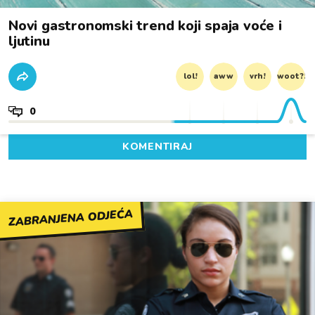
Novi gastronomski trend koji spaja voće i
ljutinu
lol!
aww
vrh!
woot?!
0
KOMENTIRAJ
ZABRANJENA ODJEĆA