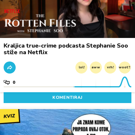
Kraljica true-crime podcasta Stephanie Soo
stiže na Netflix
lol!
aww
vrh!
woot?!
0
KOMENTIRAJ
KVIZ