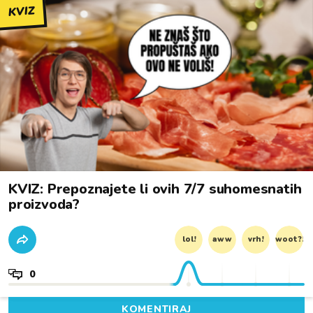
KVIZ
KVIZ: Prepoznajete li ovih 7/7 suhomesnatih
proizvoda?
lol!
aww
vrh!
woot?!
0
KOMENTIRAJ