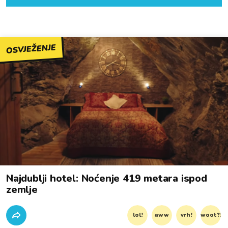
OSVJEŽENJE
Najdublji hotel: Noćenje 419 metara ispod
zemlje
lol!
aww
vrh!
woot?!