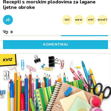
Recepti s morskim plodovima za lagane
ljetne obroke
lol!
aww
vrh!
woot?!
0
KOMENTIRAJ
KVIZ