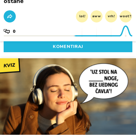
ostane
lol!
aww
vrh!
woot?!
0
KOMENTIRAJ
KVIZ