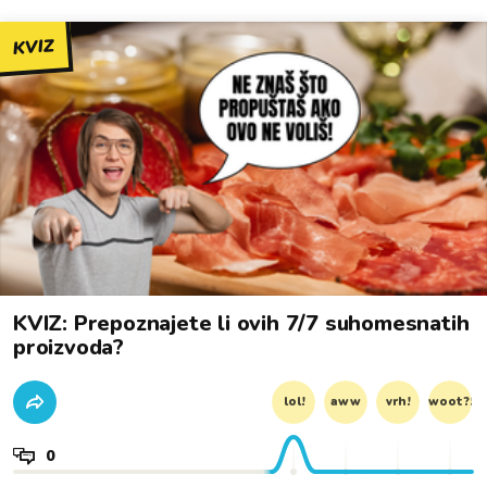
KVIZ
KVIZ: Prepoznajete li ovih 7/7 suhomesnatih
proizvoda?
lol!
aww
vrh!
woot?!
0