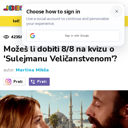
lol!
aww
vrh!
woot?!
42356
pregleda
Sign in with Google
19. srpnja 2020.
Možeš li dobiti 8/8 na kvizu o
'Sulejmanu Veličanstvenom'?
autor:
Martina Mikša
Prati
Prati