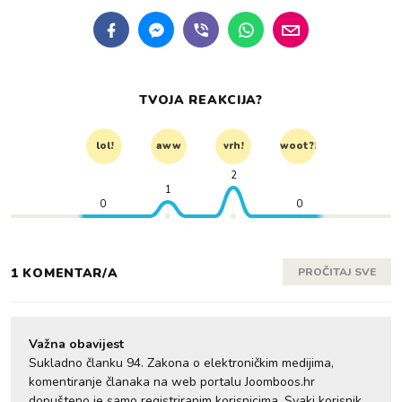
TVOJA REAKCIJA?
lol!
aww
vrh!
woot?!
2
1
0
0
1 KOMENTAR/A
PROČITAJ SVE
Važna obavijest
Sukladno članku 94. Zakona o elektroničkim medijima,
komentiranje članaka na web portalu Joomboos.hr
dopušteno je samo registriranim korisnicima. Svaki korisnik