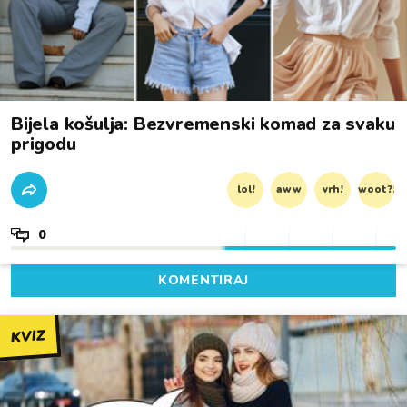
Bijela košulja: Bezvremenski komad za svaku
prigodu
lol!
aww
vrh!
woot?!
0
KOMENTIRAJ
KVIZ