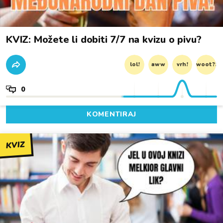
KVIZ: Možete li dobiti 7/7 na kvizu o pivu?
lol!
aww
vrh!
woot?!
0
KOMENTIRAJ
KVIZ