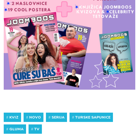
#
KVIZ
#
NOVO
#
SERIJA
#
TURSKE SAPUNICE
#
GLUMA
#
TV