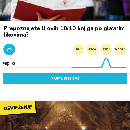
Prepoznajete li ovih 10/10 knjiga po glavnim
likovima?
lol!
aww
vrh!
woot?!
0
KOMENTIRAJ
OSVJEŽENJE