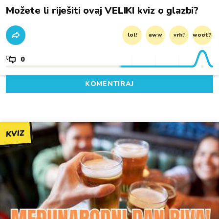
Možete li riješiti ovaj VELIKI kviz o glazbi?
lol!
aww
vrh!
woot?!
0
KOMENTIRAJ
KVIZ