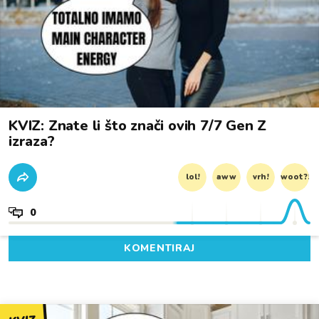
KVIZ: Znate li što znači ovih 7/7 Gen Z
izraza?
lol!
aww
vrh!
woot?!
0
KOMENTIRAJ