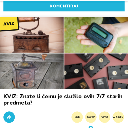
KOMENTIRAJ
KVIZ
KVIZ: Znate li čemu je služilo ovih 7/7 starih
predmeta?
lol!
aww
vrh!
woot?!