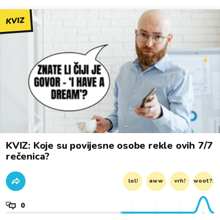
KVIZ
KVIZ: Koje su povijesne osobe rekle ovih 7/7
rečenica?
lol!
aww
vrh!
woot?!
0