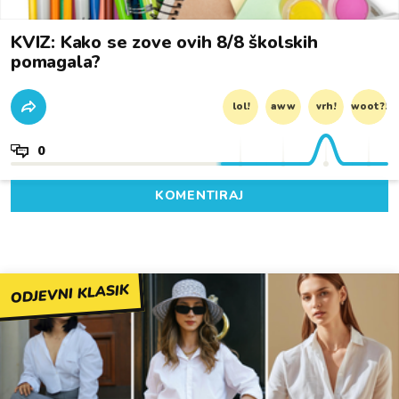
KVIZ: Kako se zove ovih 8/8 školskih
pomagala?
lol!
aww
vrh!
woot?!
0
KOMENTIRAJ
ODJEVNI KLASIK