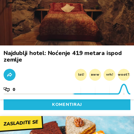
Najdublji hotel: Noćenje 419 metara ispod
zemlje
lol!
aww
vrh!
woot?!
0
KOMENTIRAJ
ZASLADITE SE