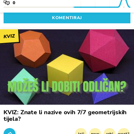
0
KOMENTIRAJ
KVIZ
KVIZ: Znate li nazive ovih 7/7 geometrijskih
tijela?
lol!
aww
vrh!
woot?!