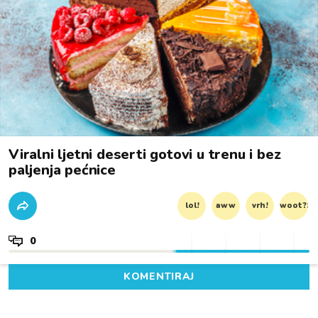
Viralni ljetni deserti gotovi u trenu i bez
paljenja pećnice
lol!
aww
vrh!
woot?!
0
KOMENTIRAJ