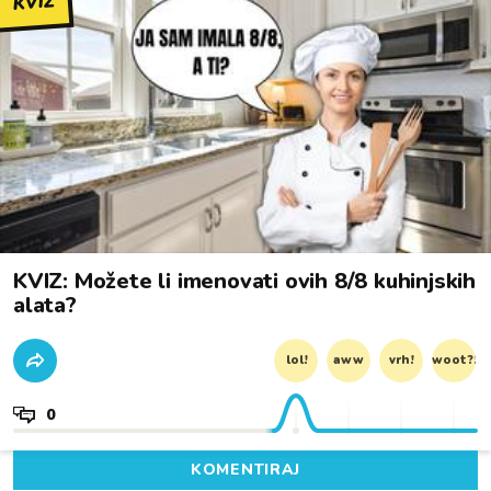
KVIZ
KVIZ: Možete li imenovati ovih 8/8 kuhinjskih
alata?
lol!
aww
vrh!
woot?!
0
KOMENTIRAJ