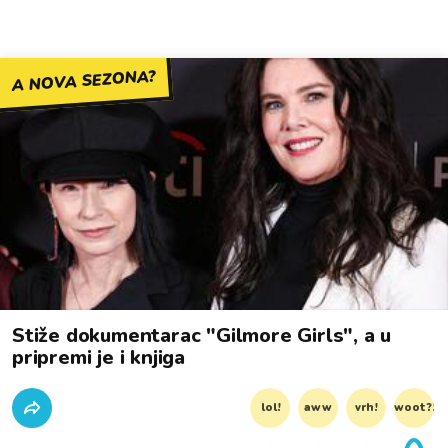
A NOVA SEZONA?
Stiže dokumentarac "Gilmore Girls", a u
pripremi je i knjiga
lol!
aww
vrh!
woot?!