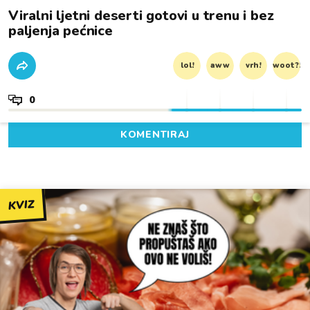
Viralni ljetni deserti gotovi u trenu i bez
paljenja pećnice
lol!
aww
vrh!
woot?!
0
KOMENTIRAJ
KVIZ