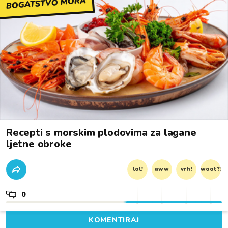
BOGATSTVO MORA
Recepti s morskim plodovima za lagane
ljetne obroke
lol!
aww
vrh!
woot?!
0
KOMENTIRAJ