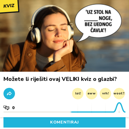
KVIZ
Možete li riješiti ovaj VELIKI kviz o glazbi?
lol!
aww
vrh!
woot?!
0
KOMENTIRAJ