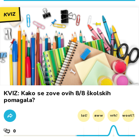
KVIZ
KVIZ: Kako se zove ovih 8/8 školskih
pomagala?
lol!
aww
vrh!
woot?!
0