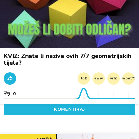
KVIZ: Znate li nazive ovih 7/7 geometrijskih
tijela?
lol!
aww
vrh!
woot?!
0
KOMENTIRAJ