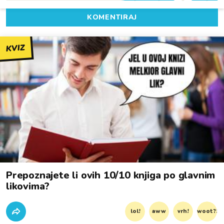
KOMENTIRAJ
KVIZ
Prepoznajete li ovih 10/10 knjiga po glavnim
likovima?
lol!
aww
vrh!
woot?!