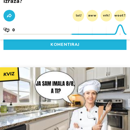
izraza?
lol!
aww
vrh!
woot?!
0
KOMENTIRAJ
KVIZ