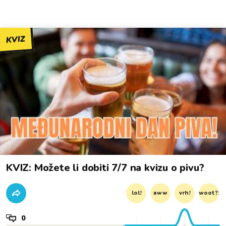
KVIZ
KVIZ: Možete li dobiti 7/7 na kvizu o pivu?
lol!
aww
vrh!
woot?!
0