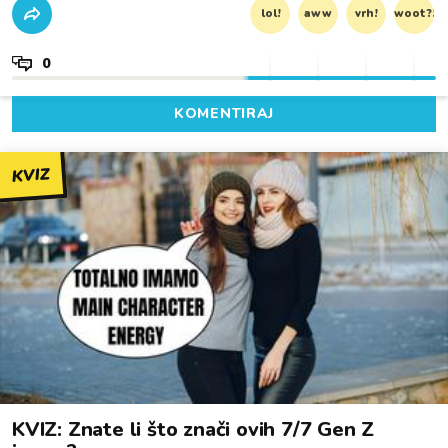
lol!
aww
vrh!
woot?!
0
KOMENTIRAJ
KVIZ
KVIZ: Znate li što znači ovih 7/7 Gen Z