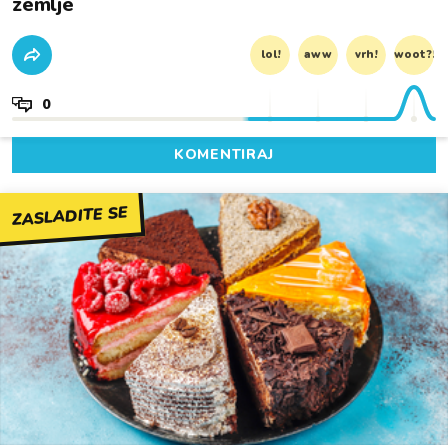
zemlje
lol!
aww
vrh!
woot?!
0
KOMENTIRAJ
ZASLADITE SE