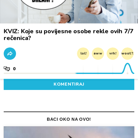
KVIZ: Koje su povijesne osobe rekle ovih 7/7
rečenica?
lol!
aww
vrh!
woot?!
0
KOMENTIRAJ