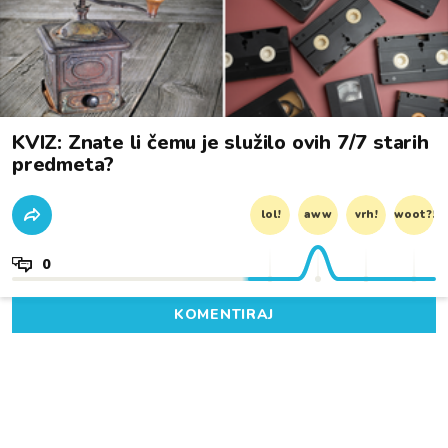
KVIZ: Znate li čemu je služilo ovih 7/7 starih
predmeta?
lol!
aww
vrh!
woot?!
0
KOMENTIRAJ