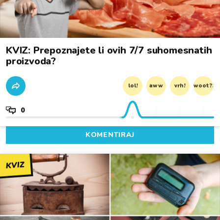
KVIZ: Prepoznajete li ovih 7/7 suhomesnatih
proizvoda?
lol!
aww
vrh!
woot?!
0
KOMENTIRAJ
KVIZ