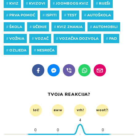
#
KVIZ
#
KVIZOVI
#
JOOMBOOS KVIZ
#
RIJEŠI
#
PRVA POMOĆ
#
ISPITI
#
TEST
#
AUTOŠKOLA
#
ŠKOLA
#
UČENJE
#
KVIZ ZNANJA
#
AUTOMOBILI
#
VOŽNJA
#
VOZAČ
#
VOZAČKA DOZVOLA
#
PAD
#
OZLJEDA
#
NESREĆA
TVOJA REAKCIJA?
lol!
aww
vrh!
woot?!
4
0
0
0