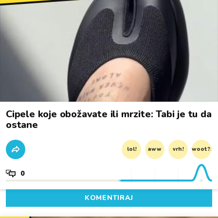
Cipele koje obožavate ili mrzite: Tabi je tu da
ostane
lol!
aww
vrh!
woot?!
0
KOMENTIRAJ