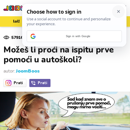
lol!
aww
vrh!
woot?!
57916
pregleda
Sign in with Google
13. srpnja 2020.
Možeš li proći na ispitu prve
pomoći u autoškoli?
autor:
JoomBoos
Prati
Prati