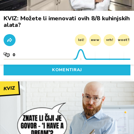
KVIZ: Možete li imenovati ovih 8/8 kuhinjskih
alata?
lol!
aww
vrh!
woot?!
0
KOMENTIRAJ
KVIZ