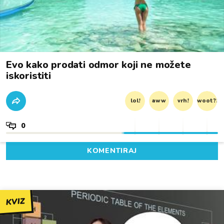
Evo kako prodati odmor koji ne možete
iskoristiti
lol!
aww
vrh!
woot?!
0
KOMENTIRAJ
KVIZ