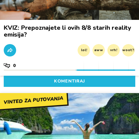
KVIZ: Prepoznajete li ovih 8/8 starih reality
emisija?
lol!
aww
vrh!
woot?!
0
KOMENTIRAJ
VINTED ZA PUTOVANJA