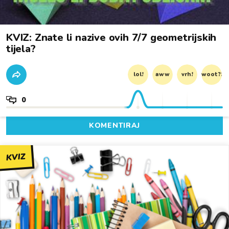
KVIZ: Znate li nazive ovih 7/7 geometrijskih
tijela?
lol!
aww
vrh!
woot?!
0
KOMENTIRAJ
KVIZ