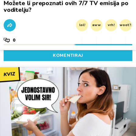
Možete li prepoznati ovih 7/7 TV emisija po
voditelju?
lol!
aww
vrh!
woot?!
0
KOMENTIRAJ
KVIZ