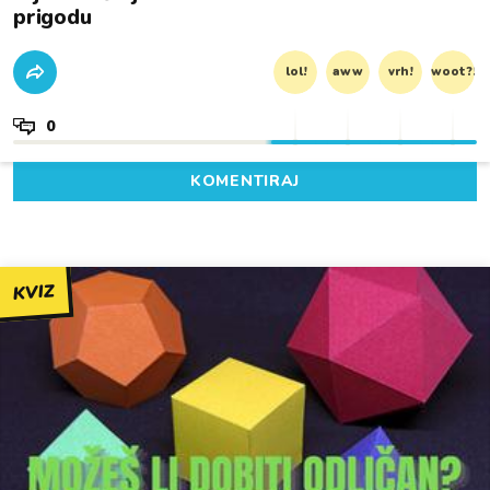
prigodu
lol!
aww
vrh!
woot?!
0
KOMENTIRAJ
KVIZ