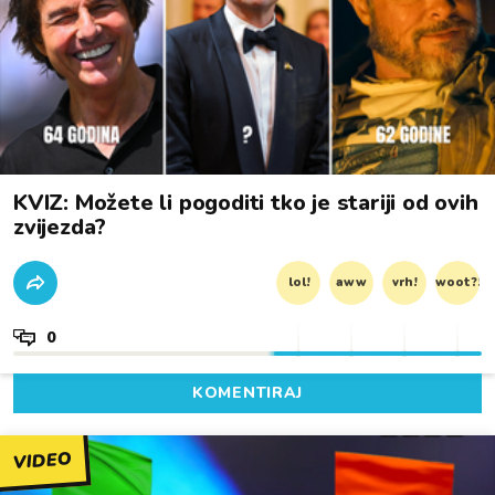
KVIZ: Možete li pogoditi tko je stariji od ovih
zvijezda?
lol!
aww
vrh!
woot?!
0
KOMENTIRAJ
VIDEO