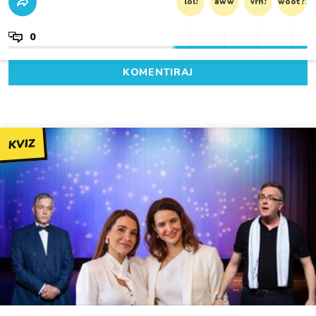
lol!
aww
vrh!
woot?!
0
KOMENTIRAJ
KVIZ