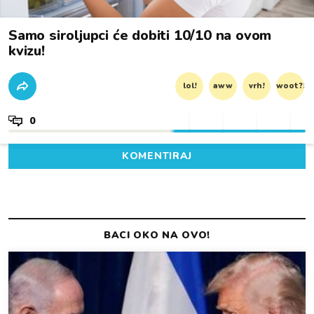
Samo siroljupci će dobiti 10/10 na ovom
kvizu!
lol!
aww
vrh!
woot?!
0
KOMENTIRAJ