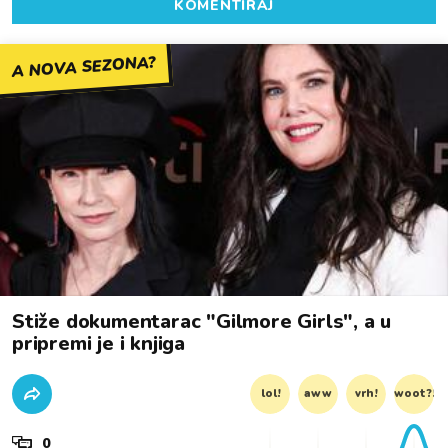
KOMENTIRAJ
A NOVA SEZONA?
Stiže dokumentarac "Gilmore Girls", a u
pripremi je i knjiga
lol!
aww
vrh!
woot?!
0