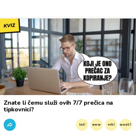
KVIZ
Znate li čemu služi ovih 7/7 prečica na
tipkovnici?
lol!
aww
vrh!
woot?!