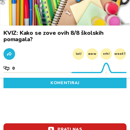
KVIZ: Kako se zove ovih 8/8 školskih
pomagala?
lol!
aww
vrh!
woot?!
0
KOMENTIRAJ
PRATI NAS