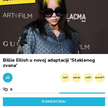
Billie Eilish u novoj adaptaciji 'Staklenog
zvona'
lol!
aww
vrh!
woot?!
0
KOMENTIRAJ