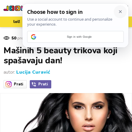
lol!
aww
vrh!
woot?!
50
pregleda
Sign in with Google
25. studenoga 2016.
Mašinih 5 beauty trikova koji
spašavaju dan!
autor:
Lucija Curavić
Prati
Prati