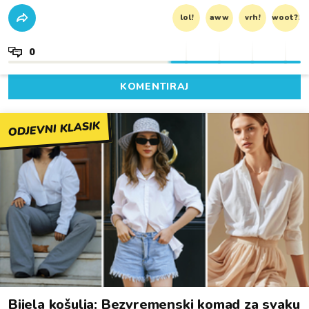
lol!
aww
vrh!
woot?!
0
KOMENTIRAJ
ODJEVNI KLASIK
Bijela košulja: Bezvremenski komad za svaku