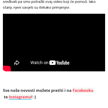
sređivati pa smo potražili ovaj video koji će pomoći. Iako
stariji, njeni savjeti su itekako primjenjivi:
Sve naše novosti možete pratiti i na
Facebooku
te
Instagramu
! :)