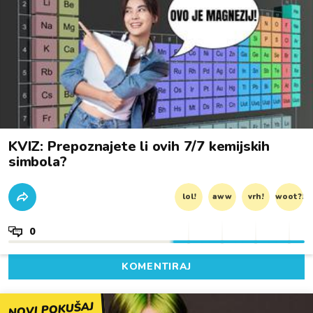
KVIZ: Prepoznajete li ovih 7/7 kemijskih
simbola?
lol!
aww
vrh!
woot?!
0
KOMENTIRAJ
NOVI POKUŠAJ