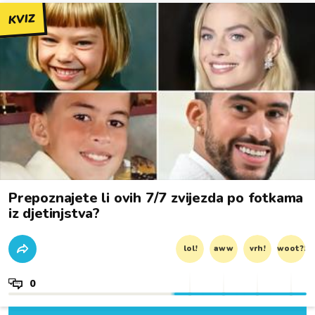
KVIZ
Prepoznajete li ovih 7/7 zvijezda po fotkama
iz djetinjstva?
lol!
aww
vrh!
woot?!
0