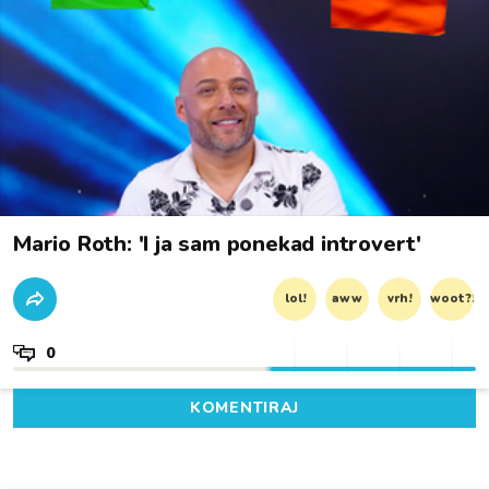
Mario Roth: 'I ja sam ponekad introvert'
lol!
aww
vrh!
woot?!
0
KOMENTIRAJ