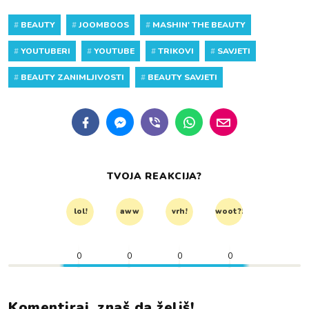
#
BEAUTY
#
JOOMBOOS
#
MASHIN' THE BEAUTY
#
YOUTUBERI
#
YOUTUBE
#
TRIKOVI
#
SAVJETI
#
BEAUTY ZANIMLJIVOSTI
#
BEAUTY SAVJETI
TVOJA REAKCIJA?
lol!
aww
vrh!
woot?!
0
0
0
0
Komentiraj, znaš da želiš!