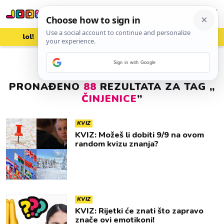
lol!
aww
vrh!
woot?!
Sign in with Google
PRONAĐENO
88
REZULTATA ZA TAG „
ČINJENICE
”
KVIZ
KVIZ: Možeš li dobiti 9/9 na ovom
random kvizu znanja?
KVIZ
KVIZ: Rijetki će znati što zapravo
znače ovi emotikoni!