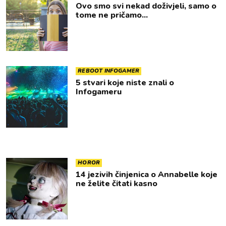
Ovo smo svi nekad doživjeli, samo o
tome ne pričamo...
REBOOT INFOGAMER
5 stvari koje niste znali o
Infogameru
HOROR
14 jezivih činjenica o Annabelle koje
ne želite čitati kasno