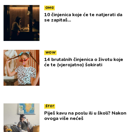
OMG
10 činjenica koje će te natjerati da
se zapitaš...
WOW
14 brutalnih činjenica o životu koje
će te (vjerojatno) šokirati
ŠTO?
Piješ kavu na poslu ili u školi? Nakon
ovoga više nećeš