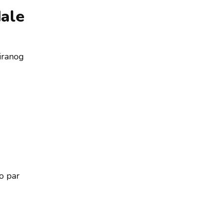
dale
miranog
mo par