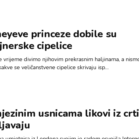
eyeve princeze dobile su
jnerske cipelice
se vrijeme divimo njihovim prekrasnim haljinama, a nismo
kakve se veličanstvene cipelice skrivaju isp…
jezinim usnicama likovi iz crt
ljavaju
a umjetnica iz Londona svojim je radom osvojila Intern