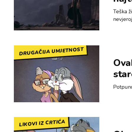
Teška ži
nevjeroj
DRUGAČIJA UMJETNOST
Ovak
star
Potpuno
LIKOVI IZ CRTIĆA