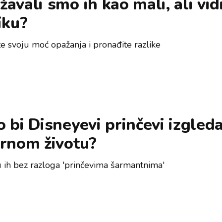
avali smo ih kao mali, ali vidi
iku?
te svoju moć opažanja i pronađite razlike
 bi Disneyevi prinčevi izgleda
arnom životu?
 ih bez razloga 'prinčevima šarmantnima'