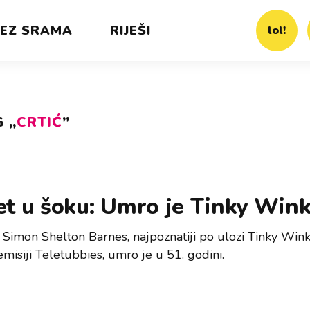
EZ SRAMA
RIJEŠI
lol!
 „
CRTIĆ
”
et u šoku: Umro je Tinky Win
Simon Shelton Barnes, najpoznatiji po ulozi Tinky Wink
emisiji Teletubbies, umro je u 51. godini.