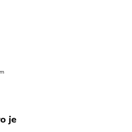
im
o je