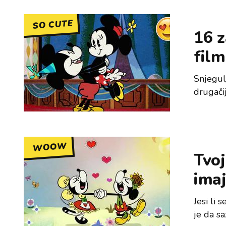
SO CUTE
16 z
film
Snjegulj
drugačij
WOOW
Tvoj
imaj
Jesi li 
je da sa