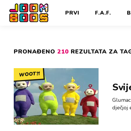
PRVI
F.A.F.
B
PRONAĐENO
210
REZULTATA ZA TAG
WOOT?!
Svij
Glumac 
dječjoj 