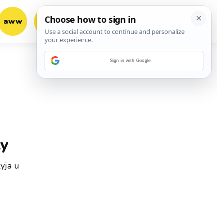
aww
vrh!
woot?!
Sign in with Google
ky
yja u