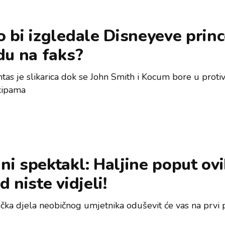
 bi izgledale Disneyeve prin
du na faks?
tas je slikarica dok se John Smith i Kocum bore u proti
kipama
i spektakl: Haljine poput ov
d niste vidjeli!
čka djela neobičnog umjetnika oduševit će vas na prvi