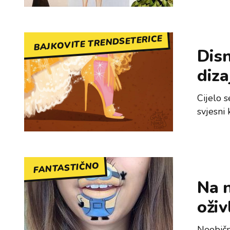
BAJKOVITE TRENDSETERICE
Disn
diza
Cijelo 
svjesni 
FANTASTIČNO
Na n
oživ
Neobičn