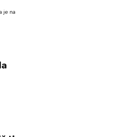
a je na
da