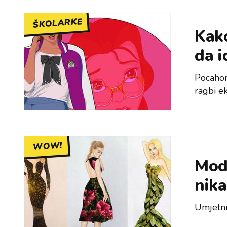
ŠKOLARKE
Kako
da i
Pocahon
ragbi e
WOW!
Modn
nika
Umjetni