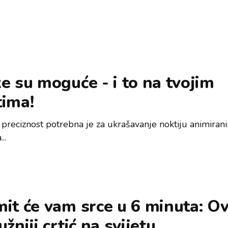
e su moguće - i to na tvojim
tima!
 preciznost potrebna je za ukrašavanje noktiju animiran
..
it će vam srce u 6 minuta: Ov
užniji crtić na svijetu