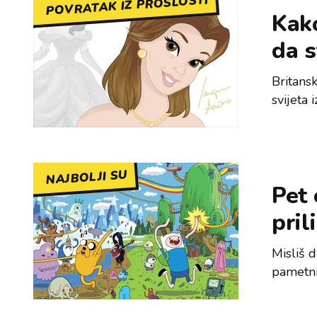
POVRATAK IZ PROŠLOSTI
Kako
da s
Britans
svijeta 
NAJBOLJI SU
Pet 
pril
Misliš d
pametni