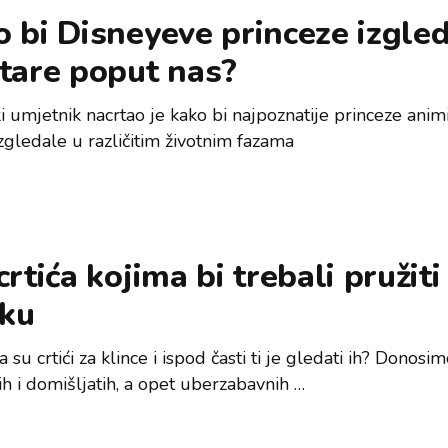
 bi Disneyeve princeze izgle
tare poput nas?
ki umjetnik nacrtao je kako bi najpoznatije princeze ani
izgledale u različitim životnim fazama
crtića kojima bi trebali pružiti
iku
a su crtići za klince i ispod časti ti je gledati ih? Donosi
h i domišljatih, a opet uberzabavnih …