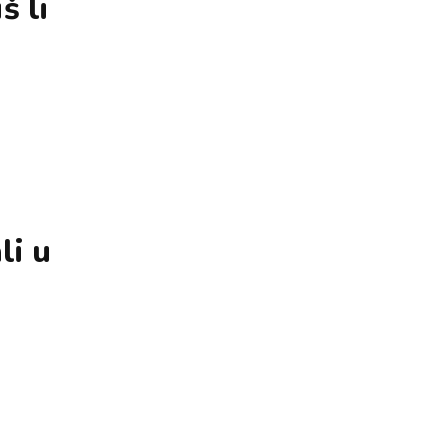
š li
li u