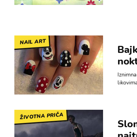
NAIL ART
Bajk
nok
Iznimna
likovima.
ŽIVOTNA PRIČA
Slom
najt