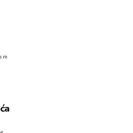
 ni
ića
et