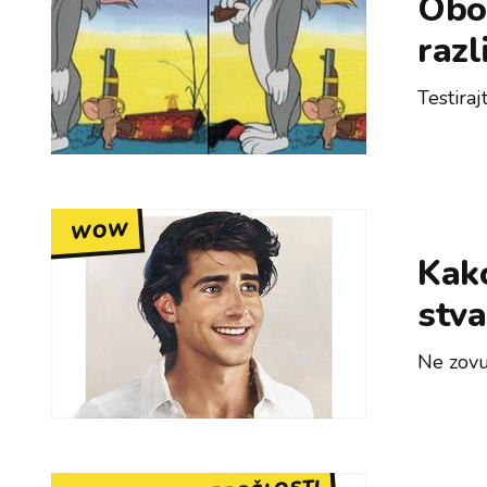
Obož
razl
Testiraj
WOW
Kako
stv
Ne zovu