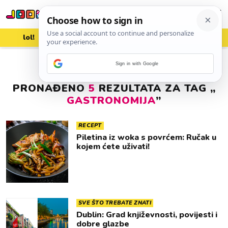
lol!
aww
vrh!
woot?!
Sign in with Google
PRONAĐENO
5
REZULTATA ZA TAG „
GASTRONOMIJA
”
RECEPT
Piletina iz woka s povrćem: Ručak u
kojem ćete uživati!
SVE ŠTO TREBATE ZNATI
Dublin: Grad književnosti, povijesti i
dobre glazbe