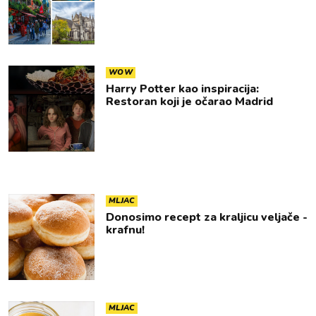
WOW
Harry Potter kao inspiracija:
Restoran koji je očarao Madrid
MLJAC
Donosimo recept za kraljicu veljače -
krafnu!
MLJAC