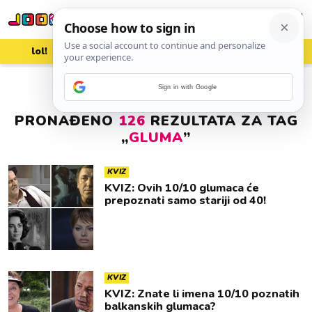
lol!
aww
vrh!
woot?!
Sign in with Google
PRONAĐENO
126
REZULTATA ZA TAG
„
GLUMA
”
KVIZ
KVIZ: Ovih 10/10 glumaca će
prepoznati samo stariji od 40!
KVIZ
KVIZ: Znate li imena 10/10 poznatih
balkanskih glumaca?