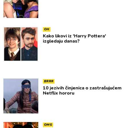
OH
Kako likovi iz 'Harry Pottera'
izgledaju danas?
BRRR
10 jezivih činjenica o zastrašujućem
Netflix hororu
OMG