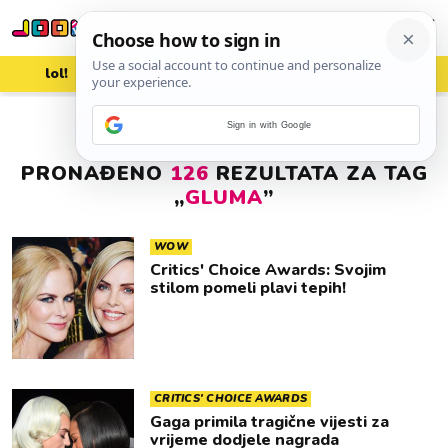
lol!
aww
vrh!
woot?!
Sign in with Google
PRONAĐENO
126
REZULTATA ZA TAG
„
GLUMA
”
WOW
Critics' Choice Awards: Svojim
stilom pomeli plavi tepih!
CRITICS' CHOICE AWARDS
Gaga primila tragične vijesti za
vrijeme dodjele nagrada