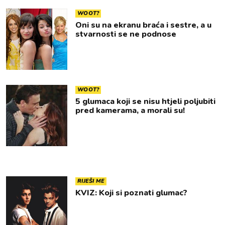
WOOT?
Oni su na ekranu braća i sestre, a u
stvarnosti se ne podnose
WOOT?
5 glumaca koji se nisu htjeli poljubiti
pred kamerama, a morali su!
RIJEŠI ME
KVIZ: Koji si poznati glumac?