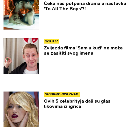
Čeka nas potpuna drama u nastavku
'To All The Boys'?!
WOOT?
Zvijezda filma 'Sam u kući' ne može
se zasititi svog imena
SIGURNO NISI ZNAO
Ovih 5 celebrityja dali su glas
likovima iz igrica