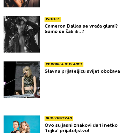
WOOT?!
Cameron Dallas se vraća glumi?
Samo se šali ili.. ?
POKORILA JE PLANET
Slavnu prijateljicu svijet obožava
BUDI OPREZAN
Ovo su jasni znakovi da ti netko
'fejka' prijateljstvo!