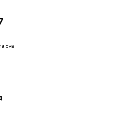
7
na ova
a