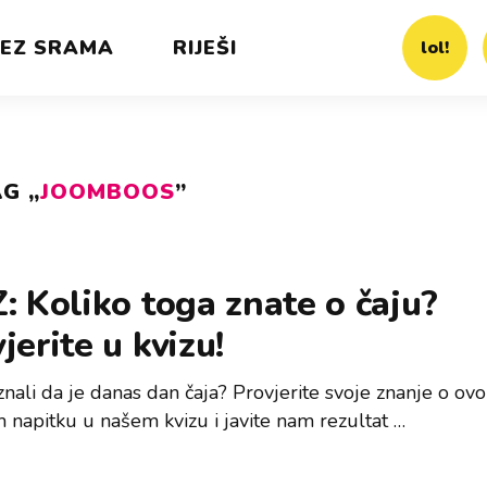
EZ SRAMA
RIJEŠI
lol!
G „
JOOMBOOS
”
: Koliko toga znate o čaju?
jerite u kvizu!
 znali da je danas dan čaja? Provjerite svoje znanje o ov
napitku u našem kvizu i javite nam rezultat …