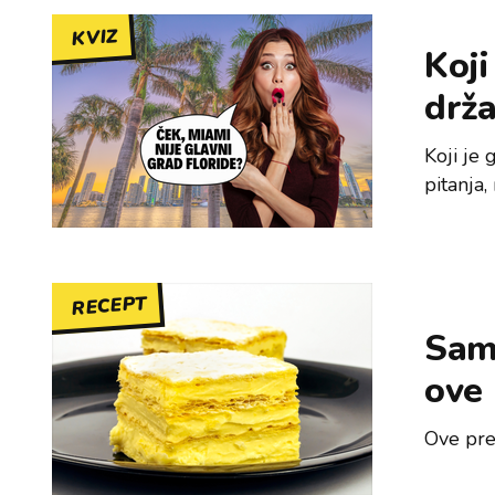
KVIZ
Koji
drž
Koji je
pitanja
RECEPT
Sam
ove
Ove pre