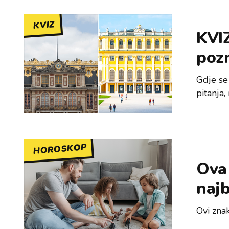
KVIZ
KVIZ
poz
Gdje se
pitanja
HOROSKOP
Ova
najb
Ovi znak