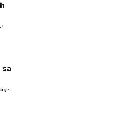
ih
a!
 sa
cije i