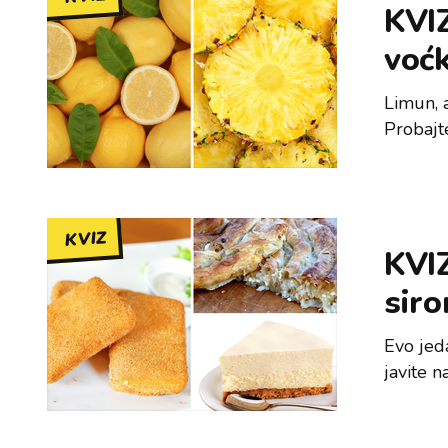
KVIZ
voćk
Limun, 
Probajte
KVIZ
KVIZ
sir
Evo jeda
javite n