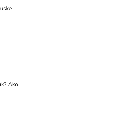
cuske
auk? Ako