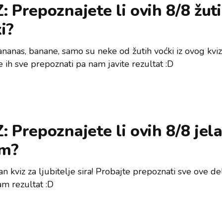
: Prepoznajete li ovih 8/8 žut
i?
ananas, banane, samo su neke od žutih voćki iz ovog kviz
 ih sve prepoznati pa nam javite rezultat :D
: Prepoznajete li ovih 8/8 jela
om?
n kviz za ljubitelje sira! Probajte prepoznati sve ove deli
am rezultat :D