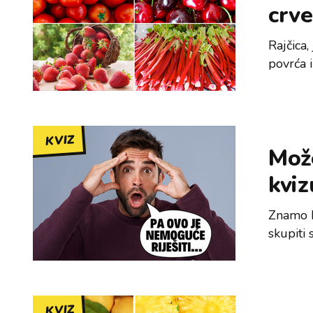
crve
Rajčica,
povrća i
KVIZ
Može
kviz
Znamo k
skupiti
KVIZ