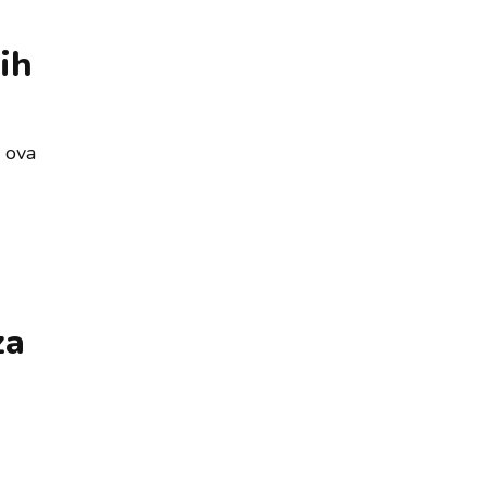
ih
 ova
za