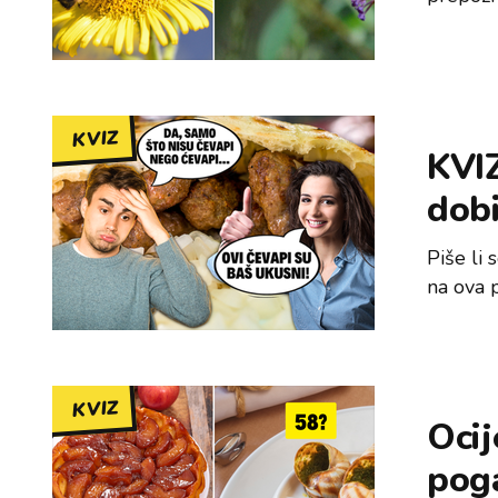
KVIZ
KVIZ
dobi
Piše li 
na ova 
KVIZ
Ocij
pog