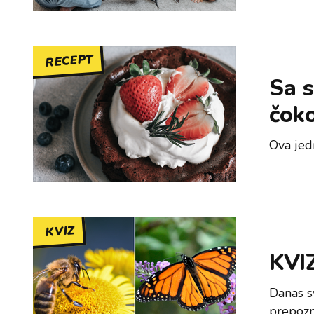
RECEPT
Sa s
čoko
Ova jedn
KVIZ
KVIZ
Danas s
prepozna