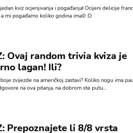
jedan kviz ocjenjivanja i pogađanja! Ocijeni delicije fran
, a mi pogađamo koliko godina imaš! :D
: Ovaj random trivia kviza je
rno lagan! Ili?
 boje zvijezde na američkoj zastavi? Koliko nogu ima p
dgovore na ova pitanja, na dobrom ste putu…
: Prepoznajete li 8/8 vrsta