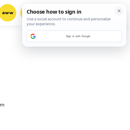
aww
vrh!
woot?!
Sign in with Google
om