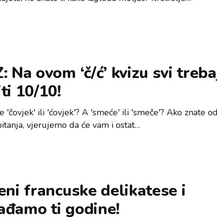
: Na ovom ‘č/ć’ kvizu svi treba
ti 10/10!
se 'čovjek' ili 'ćovjek'? A 'smeće' ili 'smeče'? Ako znate 
pitanja, vjerujemo da će vam i ostat…
eni francuske delikatese i
ađamo ti godine!