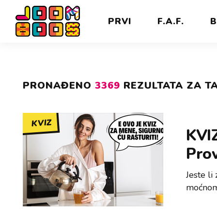
PRVI
F.A.F.
B
PRONAĐENO
3369
REZULTATA ZA TA
KVIZ
KVIZ
Prov
Jeste li
moćnom 