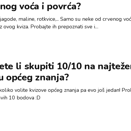
nog voća i povrća?
 jagode, maline, rotkvice,... Samo su neke od crvenog voć
z ovog kviza. Probajte ih prepoznati sve i…
te li skupiti 10/10 na najtež
u općeg znanja?
oliko volite kvizove općeg znanja pa evo još jedan! Pro
 svih 10 bodova :D