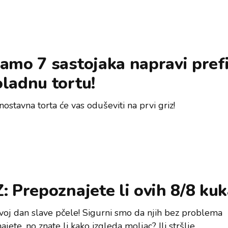
amo 7 sastojaka napravi pref
ladnu tortu!
ostavna torta će vas oduševiti na prvi griz!
: Prepoznajete li ovih 8/8 ku
voj dan slave pčele! Sigurni smo da njih bez problema
jete, no znate li kako izgleda moljac? Ili stršlje…