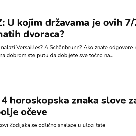
: U kojim državama je ovih 7/
natih dvoraca?
 nalazi Versailles? A Schönbrunn? Ako znate odgovore 
, na dobrom ste putu da dobijete sve točno na…
 4 horoskopska znaka slove z
olje očeve
ovi Zodijaka se odlično snalaze u ulozi tate