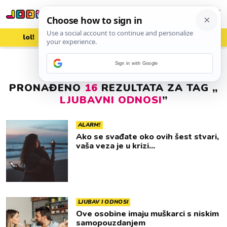
lol!
aww
vrh!
woot?!
Sign in with Google
PRONAĐENO
16
REZULTATA ZA TAG „
LJUBAVNI ODNOSI
”
ALARM!
Ako se svađate oko ovih šest stvari,
vaša veza je u krizi...
LJUBAV I ODNOSI
Ove osobine imaju muškarci s niskim
samopouzdanjem