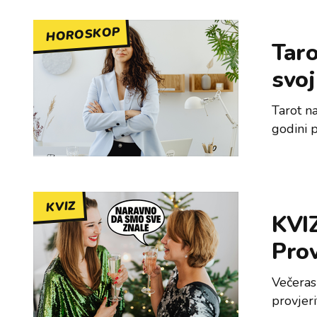
HOROSKOP
Taro
svoj
Tarot n
godini p
KVIZ
KVIZ
Prov
Večeras
provjer