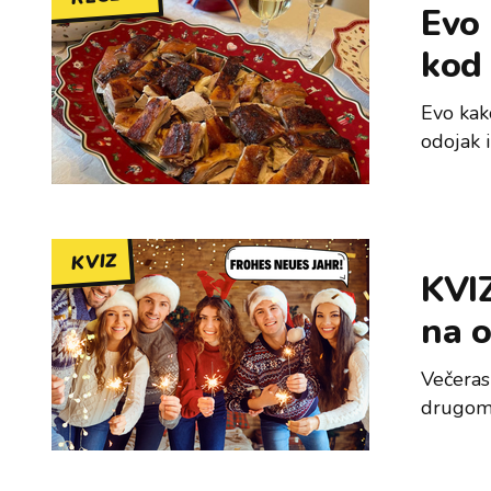
Evo 
kod
Evo kak
odojak i
KVIZ
KVIZ
na o
Večeras
drugom,