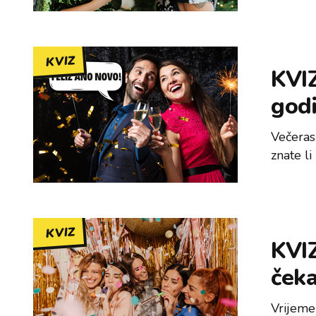
KVIZ
KVIZ
godi
Večeras
znate li
KVIZ
KVIZ
ček
Vrijeme