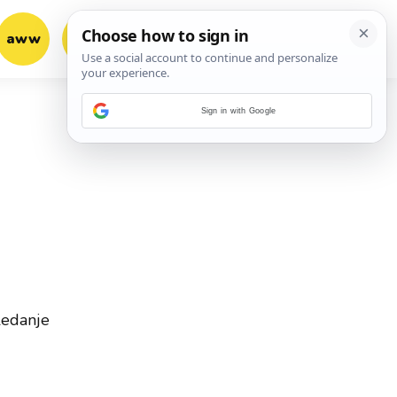
aww
vrh!
woot?!
Sign in with Google
ledanje