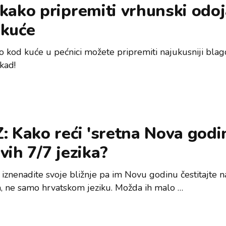
kako pripremiti vrhunski odo
 kuće
o kod kuće u pećnici možete pripremiti najukusniji blag
kad!
: Kako reći 'sretna Nova godi
vih 7/7 jezika?
 iznenadite svoje bližnje pa im Novu godinu čestitajte 
 ne samo hrvatskom jeziku. Možda ih malo …