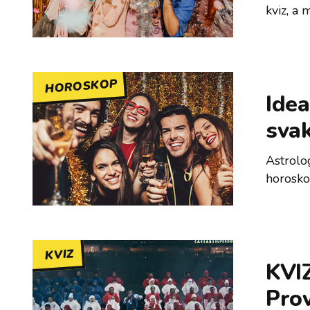
kviz, a
HOROSKOP
Idea
svak
Astrolo
horosko
KVIZ
KVIZ
Prov