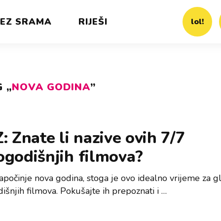
EZ SRAMA
RIJEŠI
lol!
 „
NOVA GODINA
”
: Znate li nazive ovih 7/7
ogodišnjih filmova?
apočinje nova godina, stoga je ovo idealno vrijeme za g
išnjih filmova. Pokušajte ih prepoznati i …