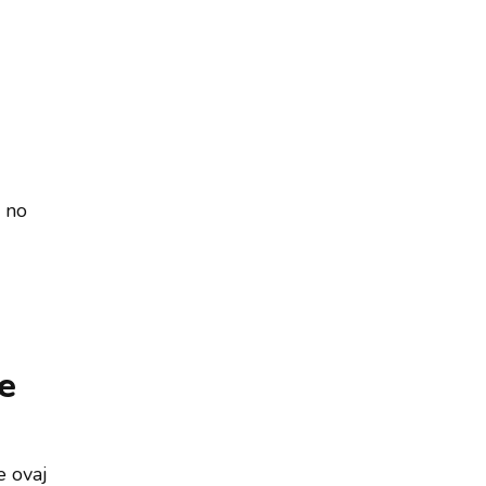
, no
je
e ovaj