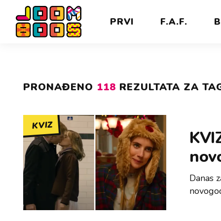
PRVI
F.A.F.
B
PRONAĐENO
118
REZULTATA ZA TAG
KVIZ
KVIZ
nov
Danas z
novogod