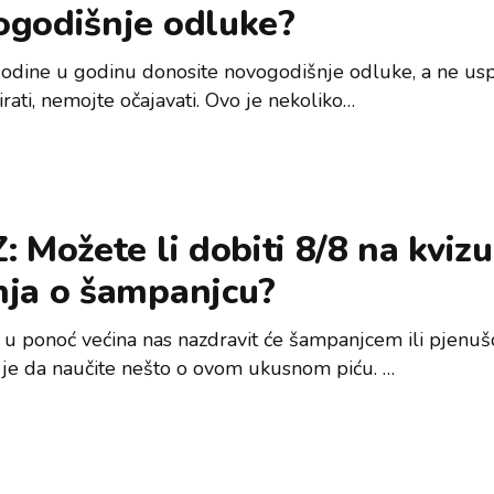
ogodišnje odluke?
godine u godinu donosite novogodišnje odluke, a ne usp
zirati, nemojte očajavati. Ovo je nekoliko…
: Možete li dobiti 8/8 na kvizu
nja o šampanjcu?
 u ponoć većina nas nazdravit će šampanjcem ili pjenuš
 je da naučite nešto o ovom ukusnom piću. …