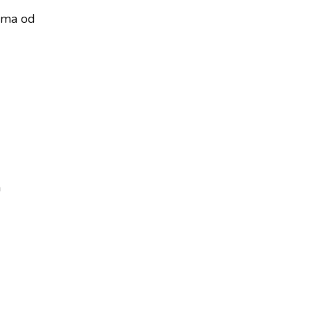
cima od
a