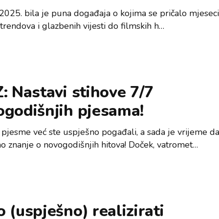
2025. bila je puna događaja o kojima se pričalo mjese
 trendova i glazbenih vijesti do filmskih h…
: Nastavi stihove 7/7
ogodišnjih pjesama!
 pjesme već ste uspješno pogađali, a sada je vrijeme d
mo znanje o novogodišnjih hitova! Doček, vatromet…
 (uspješno) realizirati