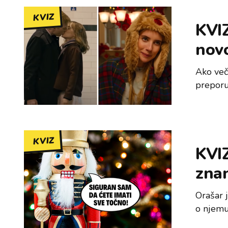
KVIZ
KVIZ
nov
Ako več
preporu
KVIZ
KVIZ
zna
Orašar 
o njemu