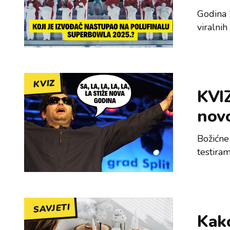
Godina 
viralnih
KVIZ
KVIZ
nov
Božićne
testira
SAVJETI
Kako