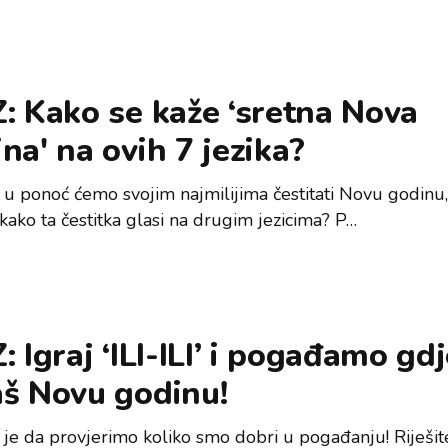
: Kako se kaže ‘sretna Nova
na' na ovih 7 jezika?
 u ponoć ćemo svojim najmilijima čestitati Novu godinu
 kako ta čestitka glasi na drugim jezicima? P…
: Igraj ‘ILI-ILI’ i pogađamo gd
aš Novu godinu!
 je da provjerimo koliko smo dobri u pogađanju! Riješit