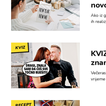
nov
Ako iz 
ih reali
KVIZ
KVIZ
zna
Večeras
vrijeme
RECEPT