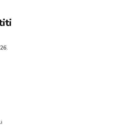
iti
26.
i