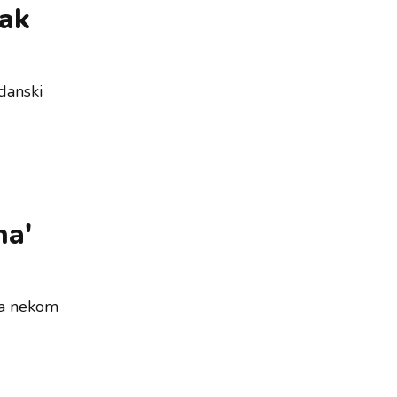
jak
danski
na'
na nekom