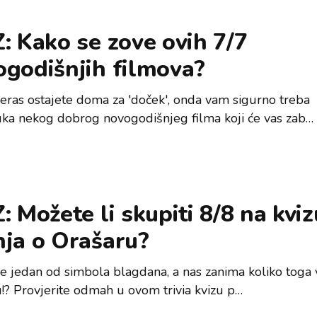
: Kako se zove ovih 7/7
ogodišnjih filmova?
eras ostajete doma za 'doček', onda vam sigurno treba
ka nekog dobrog novogodišnjeg filma koji će vas zab…
: Možete li skupiti 8/8 na kviz
nja o Orašaru?
je jedan od simbola blagdana, a nas zanima koliko toga 
!? Provjerite odmah u ovom trivia kvizu p…