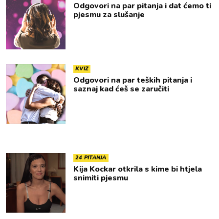
Odgovori na par pitanja i dat ćemo ti
pjesmu za slušanje
KVIZ
Odgovori na par teških pitanja i
saznaj kad ćeš se zaručiti
24 PITANJA
Kija Kockar otkrila s kime bi htjela
snimiti pjesmu