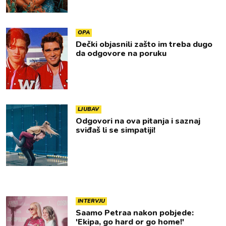
OPA
Dečki objasnili zašto im treba dugo
da odgovore na poruku
LJUBAV
Odgovori na ova pitanja i saznaj
sviđaš li se simpatiji!
INTERVJU
Saamo Petraa nakon pobjede:
'Ekipa, go hard or go home!'