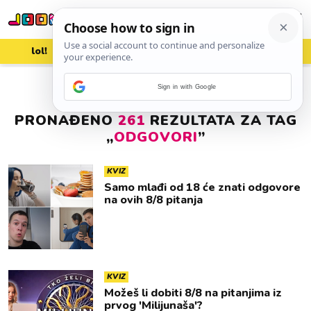
lol!
aww
vrh!
woot?!
Sign in with Google
PRONAĐENO
261
REZULTATA ZA TAG
„
ODGOVORI
”
KVIZ
Samo mlađi od 18 će znati odgovore
na ovih 8/8 pitanja
KVIZ
Možeš li dobiti 8/8 na pitanjima iz
prvog 'Milijunaša'?