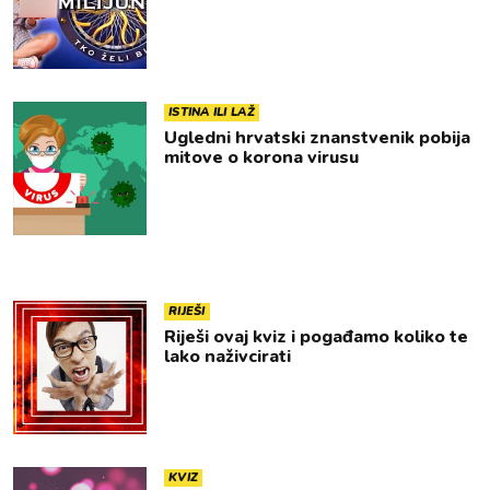
ISTINA ILI LAŽ
Ugledni hrvatski znanstvenik pobija
mitove o korona virusu
RIJEŠI
Riješi ovaj kviz i pogađamo koliko te
lako naživcirati
KVIZ