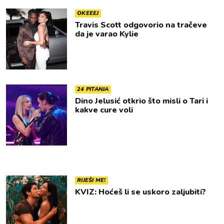
OKEEEJ
Travis Scott odgovorio na tračeve
da je varao Kylie
24 PITANJA
Dino Jelusić otkrio što misli o Tari i
kakve cure voli
RIJEŠI ME!
KVIZ: Hoćeš li se uskoro zaljubiti?