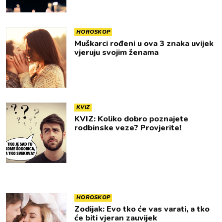
HOROSKOP
Muškarci rođeni u ova 3 znaka uvijek
vjeruju svojim ženama
KVIZ
KVIZ: Koliko dobro poznajete
rodbinske veze? Provjerite!
HOROSKOP
Zodijak: Evo tko će vas varati, a tko
će biti vjeran zauvijek