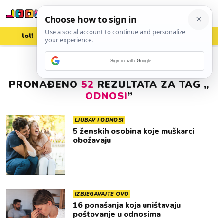
lol!
aww
vrh!
woot?!
Sign in with Google
PRONAĐENO
52
REZULTATA ZA TAG „
ODNOSI
”
LJUBAV I ODNOSI
5 ženskih osobina koje muškarci
obožavaju
IZBJEGAVAJTE OVO
16 ponašanja koja uništavaju
poštovanje u odnosima