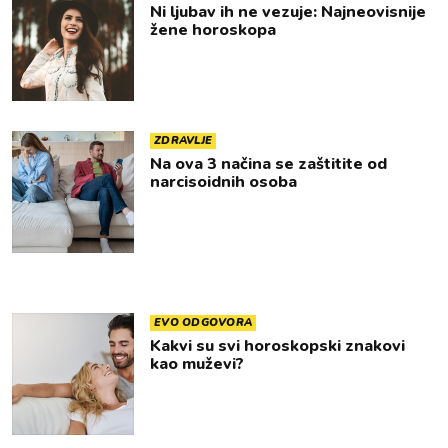
Ni ljubav ih ne vezuje: Najneovisnije
žene horoskopa
ZDRAVLJE
Na ova 3 načina se zaštitite od
narcisoidnih osoba
EVO ODGOVORA
Kakvi su svi horoskopski znakovi
kao muževi?