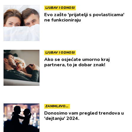
LJUBAV I ODNOSI
Evo zašto 'prijatelji s povlasticama'
ne funkcioniraju
LJUBAV I ODNOSI
Ako se osjećate umorno kraj
partnera, to je dobar znak!
ZANIMLJIVO...
Donosimo vam pregled trendova u
'dejtanju' 2024.