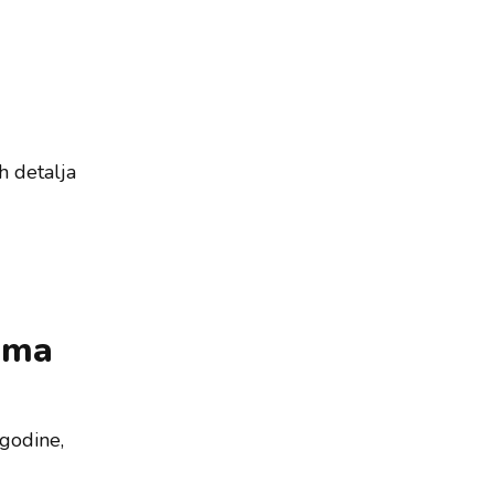
h detalja
 Ima
godine,