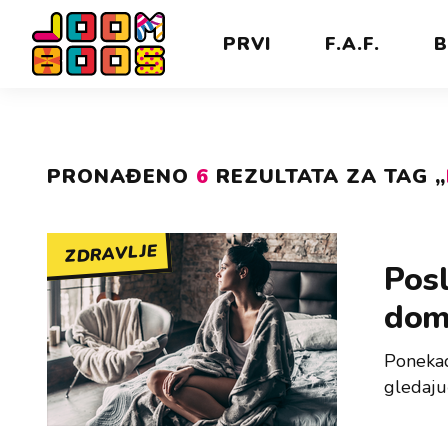
PRVI
F.A.F.
B
PRONAĐENO
6
REZULTATA ZA TAG „
ZDRAVLJE
Posl
dom
Ponekad
gledaju