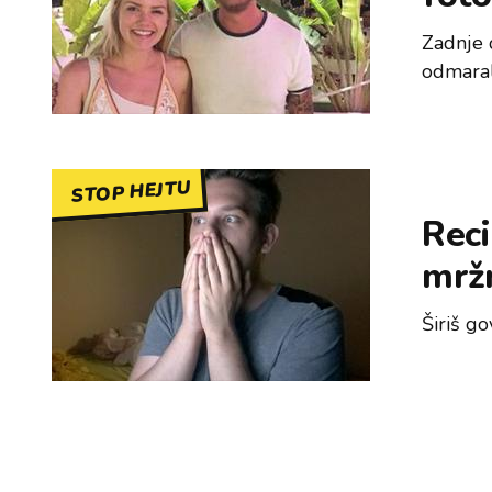
Zadnje d
odmaral
STOP HEJTU
Reci
mrž
Širiš go