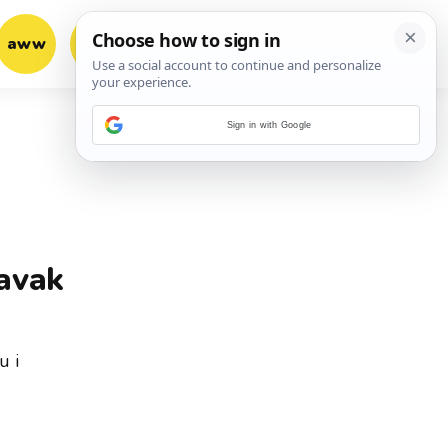
aww
vrh!
woot?!
Sign in with Google
ravak
u i