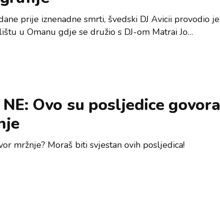
ane prije iznenadne smrti, švedski DJ Avicii provodio je
ištu u Omanu gdje se družio s DJ-om Matrai Jo…
 NE: Ovo su posljedice govor
nje
vor mržnje? Moraš biti svjestan ovih posljedica!