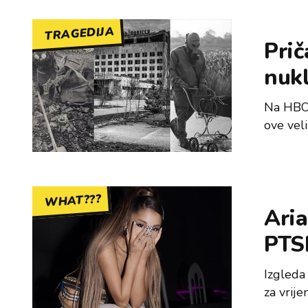
TRAGEDIJA
Prič
nukl
Na HBO-
ove veli
WHAT???
Aria
PTS
Izgleda
za vrij