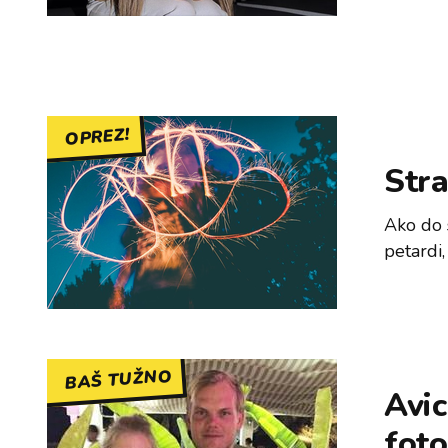
OPREZ!
Stra
Ako do 
petardi,
BAŠ TUŽNO
Avic
foto