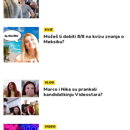
KVIZ
Možeš li dobiti 8/8 na kvizu znanja o
Meksiku?
VLOG
Marco i Nika su prankali
kandidatkinju Videostara?
VIDEO