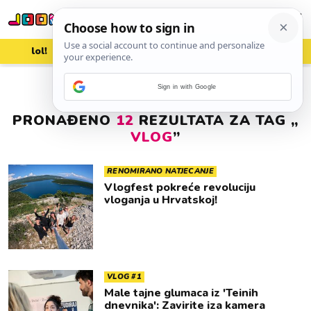
lol!
aww
vrh!
woot?!
Sign in with Google
PRONAĐENO
12
REZULTATA ZA TAG „
VLOG
”
RENOMIRANO NATJECANJE
Vlogfest pokreće revoluciju
vloganja u Hrvatskoj!
VLOG #1
Male tajne glumaca iz 'Teinih
dnevnika': Zavirite iza kamera