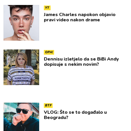
YT
James Charles napokon objavio
pravi video nakon drame
OPA!
Dennisu izletjelo da se BiBi Andy
dopisuje s nekim novim?
BTF
VLOG: Što se to događalo u
Beogradu?