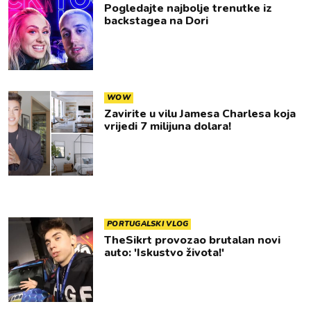
Pogledajte najbolje trenutke iz
backstagea na Dori
WOW
Zavirite u vilu Jamesa Charlesa koja
vrijedi 7 milijuna dolara!
PORTUGALSKI VLOG
TheSikrt provozao brutalan novi
auto: 'Iskustvo života!'