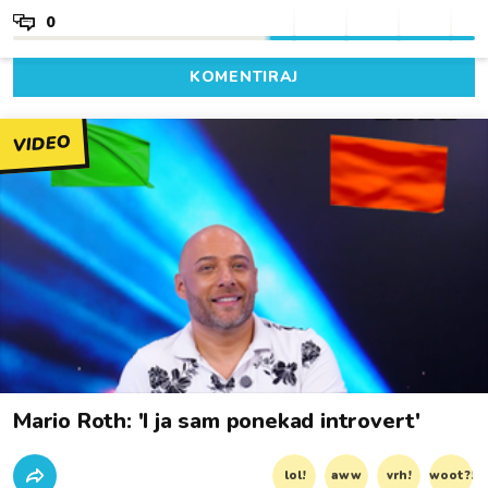
0
KOMENTIRAJ
VIDEO
Mario Roth: 'I ja sam ponekad introvert'
lol!
aww
vrh!
woot?!