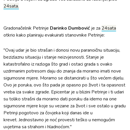
24sata.
Gradonačelnik Petrinje
Darinko Dumbović
je za
24sata
otkrio kako planiraju evakuirati stanovnike Petrinje:
"Ovaj udar je bio strašan i donosi novu paranoičnu situaciju,
bezizlaznu situaciju i stanje neizvjesnosti. Stanje je
katastrofalno iz razloga što grad i ostaci grada s ovako
uzdrmanim potresom daju do znanja da moramo imati nove
sigurnosne mjere. Moramo se distancirati u što većem dijelu.
Ovo je poruka, ovo što pada je opasno po život i ta opasnost
vreba iza svake zgrade. Epicentar je u blizini Petrinje i ti udari
su toliko strašni da moramo dati poruku da idemo na one
sigurnosne mjere koje su vezane za život i sve ostalo u gradu
Petrinji pogotovo za čovjeka koji danas ide u
krevet. Jednostavno je noć provesti teško u nemogućim
uvjetima sa strahom i hladnoćom."