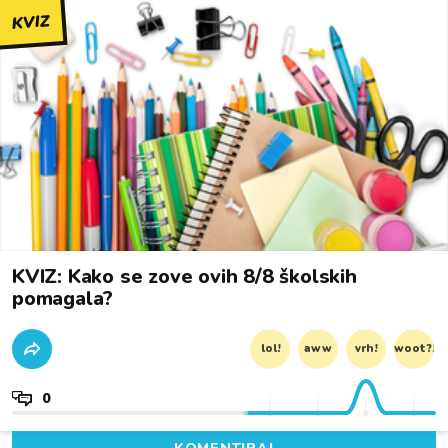
KVIZ
KVIZ: Kako se zove ovih 8/8 školskih
pomagala?
lol!
aww
vrh!
woot?!
0