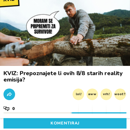
KVIZ: Prepoznajete li ovih 8/8 starih reality
emisija?
lol!
aww
vrh!
woot?!
0
KOMENTIRAJ