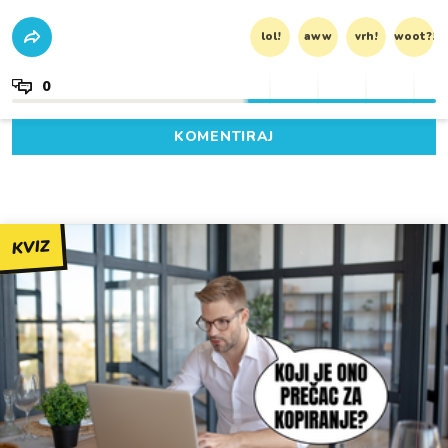
lol!
aww
vrh!
woot?!
0
KOMENTIRAJ
KVIZ