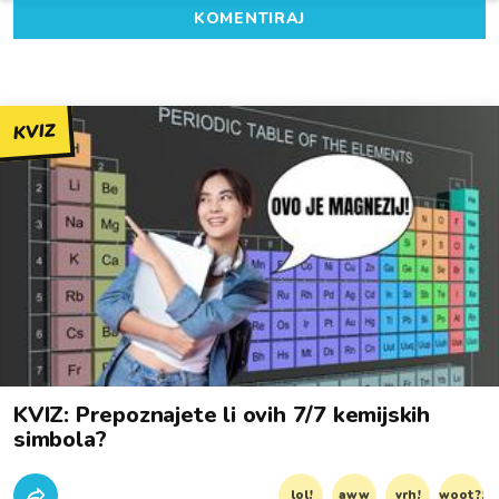
KOMENTIRAJ
KVIZ
KVIZ: Prepoznajete li ovih 7/7 kemijskih
simbola?
lol!
aww
vrh!
woot?!