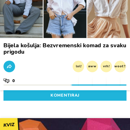
Bijela košulja: Bezvremenski komad za svaku
prigodu
lol!
aww
vrh!
woot?!
0
KOMENTIRAJ
KVIZ