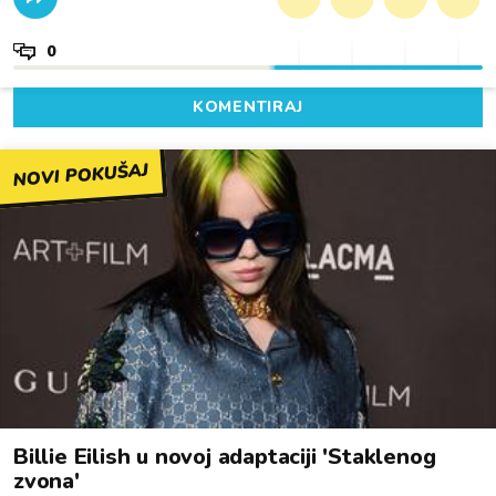
0
KOMENTIRAJ
NOVI POKUŠAJ
Billie Eilish u novoj adaptaciji 'Staklenog
zvona'