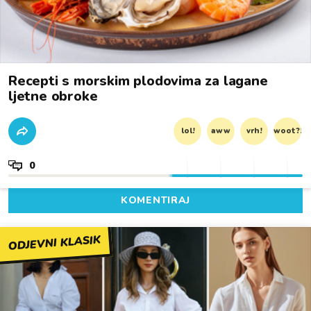
Recepti s morskim plodovima za lagane
ljetne obroke
lol!
aww
vrh!
woot?!
0
KOMENTIRAJ
ODJEVNI KLASIK