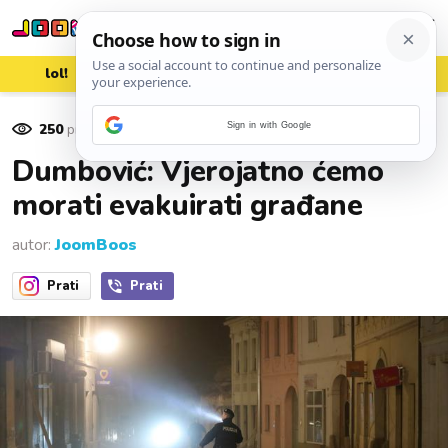
lol!
aww
vrh!
woot?!
250
pregleda
Sign in with Google
07. siječnja 2021.
Dumbović: Vjerojatno ćemo
morati evakuirati građane
autor:
JoomBoos
Prati
Prati