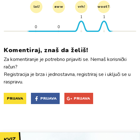
lol!
aww
vrh!
woot?!
1
1
0
0
Komentiraj, znaš da želiš!
Za komentiranje je potrebno prijaviti se. Nemaš korisnički
račun?
Registracija je brza i jednostavna, registriraj se i uključi se u
raspravu.
PRIJAVA
PRIJAVA
PRIJAVA
KVIZ