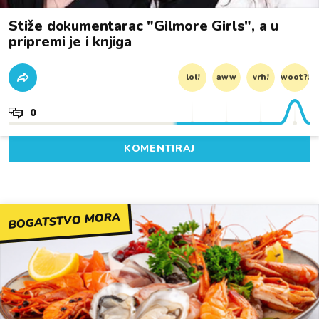
Stiže dokumentarac "Gilmore Girls", a u
pripremi je i knjiga
lol!
aww
vrh!
woot?!
0
KOMENTIRAJ
BOGATSTVO MORA