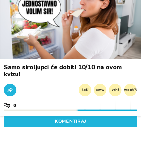
Samo siroljupci će dobiti 10/10 na ovom
kvizu!
lol!
aww
vrh!
woot?!
0
KOMENTIRAJ