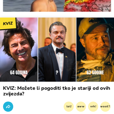
KVIZ
KVIZ: Možete li pogoditi tko je stariji od ovih
zvijezda?
lol!
aww
vrh!
woot?!