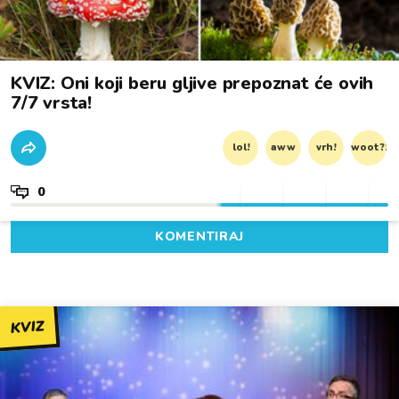
KVIZ: Oni koji beru gljive prepoznat će ovih
7/7 vrsta!
lol!
aww
vrh!
woot?!
0
KOMENTIRAJ
KVIZ