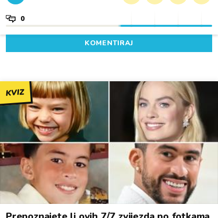
0
KOMENTIRAJ
KVIZ
Prepoznajete li ovih 7/7 zvijezda po fotkama