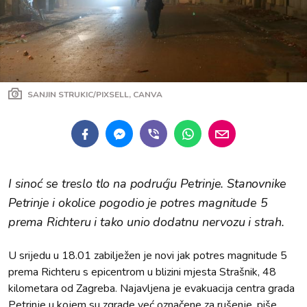
SANJIN STRUKIC/PIXSELL, CANVA
I sinoć se treslo tlo na podrućju Petrinje. Stanovnike
Petrinje i okolice pogodio je potres magnitude 5
prema Richteru i tako unio dodatnu nervozu i strah.
U srijedu u 18.01 zabilježen je novi jak potres magnitude 5
prema Richteru s epicentrom u blizini mjesta Strašnik, 48
kilometara od Zagreba. Najavljena je evakuacija centra grada
Petrinje u kojem su zgrade već označene za rušenje, piše