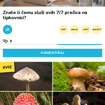
Znate li čemu služi ovih 7/7 prečica na
tipkovnici?
lol!
aww
vrh!
woot?!
0
KOMENTIRAJ
KVIZ