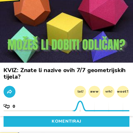
KVIZ: Znate li nazive ovih 7/7 geometrijskih
tijela?
lol!
aww
vrh!
woot?!
0
KOMENTIRAJ