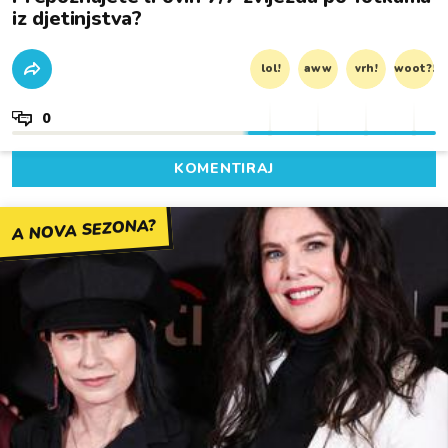
iz djetinjstva?
lol!
aww
vrh!
woot?!
0
KOMENTIRAJ
A NOVA SEZONA?