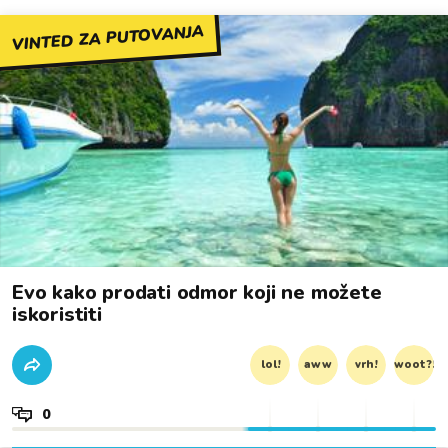
VINTED ZA PUTOVANJA
Evo kako prodati odmor koji ne možete
iskoristiti
lol!
aww
vrh!
woot?!
0