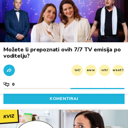
Možete li prepoznati ovih 7/7 TV emisija po
voditelju?
lol!
aww
vrh!
woot?!
0
KOMENTIRAJ
KVIZ