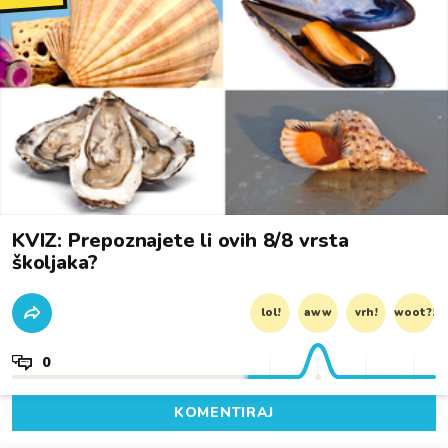
KVIZ: Prepoznajete li ovih 8/8 vrsta
školjaka?
lol!
aww
vrh!
woot?!
0
KOMENTIRAJ