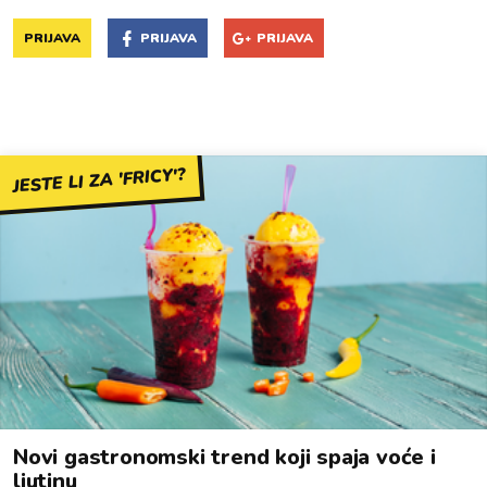
PRIJAVA
PRIJAVA
PRIJAVA
JESTE LI ZA 'FRICY'?
Novi gastronomski trend koji spaja voće i
ljutinu