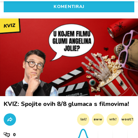
KOMENTIRAJ
KVIZ
KVIZ: Spojite ovih 8/8 glumaca s filmovima!
lol!
aww
vrh!
woot?!
0