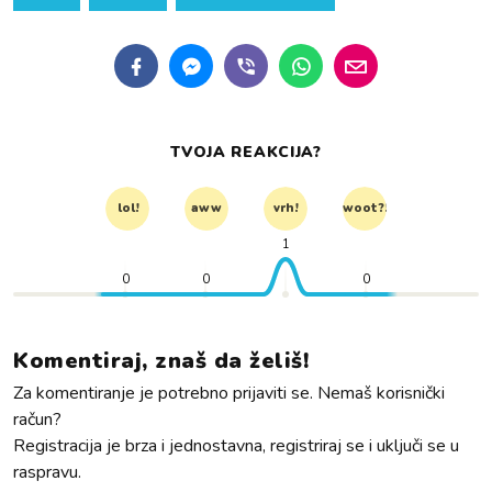
TVOJA REAKCIJA?
lol!
aww
vrh!
woot?!
1
0
0
0
Komentiraj, znaš da želiš!
Za komentiranje je potrebno prijaviti se. Nemaš korisnički
račun?
Registracija je brza i jednostavna, registriraj se i uključi se u
raspravu.