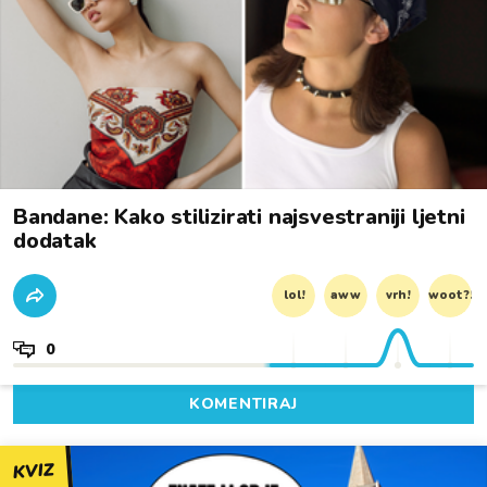
Bandane: Kako stilizirati najsvestraniji ljetni
dodatak
lol!
aww
vrh!
woot?!
0
KOMENTIRAJ
KVIZ