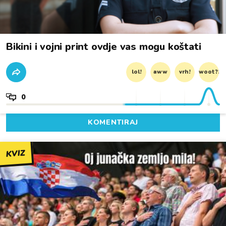
Bikini i vojni print ovdje vas mogu koštati
lol!
aww
vrh!
woot?!
0
KOMENTIRAJ
KVIZ