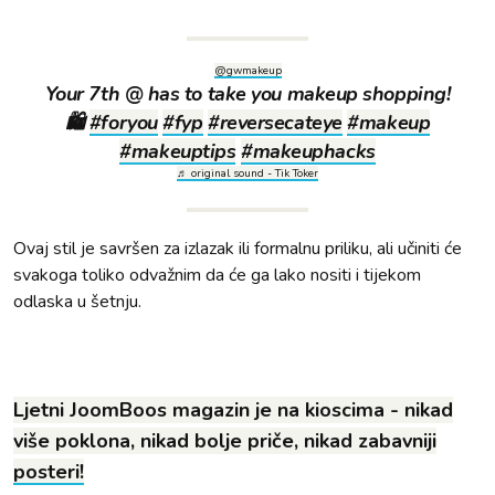
@gwmakeup
Your 7th @ has to take you makeup shopping!
🛍
#foryou
#fyp
#reversecateye
#makeup
#makeuptips
#makeuphacks
♬ original sound - Tik Toker
Ovaj stil je savršen za izlazak ili formalnu priliku, ali učiniti će
svakoga toliko odvažnim da će ga lako nositi i tijekom
odlaska u šetnju.
Ljetni JoomBoos magazin je na kioscima - nikad
više poklona, nikad bolje priče, nikad zabavniji
posteri!