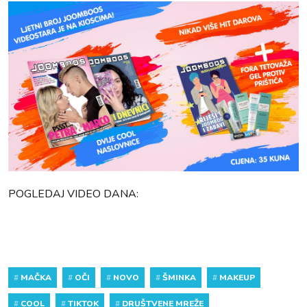
POGLEDAJ VIDEO DANA:
#
MAČKA
#
OČI
#
NOVO
#
ŠMINKA
#
MAKEUP
#
COOL
#
TIKTOK
#
DRUŠTVENE MREŽE