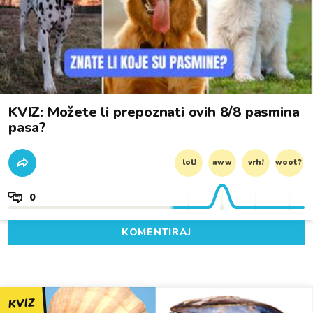
KVIZ: Možete li prepoznati ovih 8/8 pasmina
pasa?
lol!
aww
vrh!
woot?!
0
KOMENTIRAJ
KVIZ