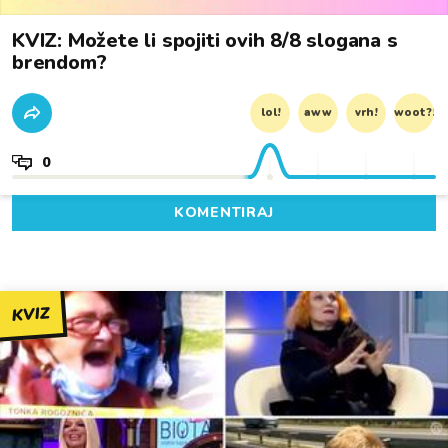
KVIZ: Možete li spojiti ovih 8/8 slogana s
brendom?
lol!
aww
vrh!
woot?!
0
KOMENTIRAJ
KVIZ