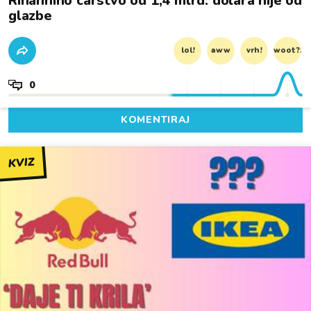
Rihannino carstvo od 1,4 mlrd. dolara nije od
glazbe
lol!
aww
vrh!
woot?!
0
KOMENTIRAJ
KVIZ