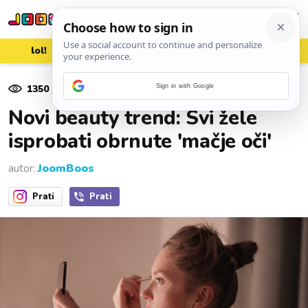
lol!
aww
vrh!
woot?!
1350
pregleda
Sign in with Google
29. kolovoza 2021.
Novi beauty trend: Svi žele
isprobati obrnute 'mačje oči'
autor:
JoomBoos
Prati
Prati