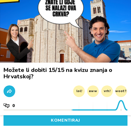
Možete li dobiti 15/15 na kvizu znanja o
Hrvatskoj?
lol!
aww
vrh!
woot?!
0
KOMENTIRAJ