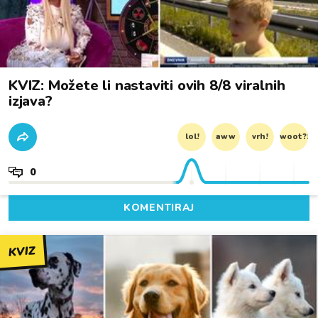
KVIZ: Možete li nastaviti ovih 8/8 viralnih
izjava?
lol!
aww
vrh!
woot?!
0
KOMENTIRAJ
KVIZ