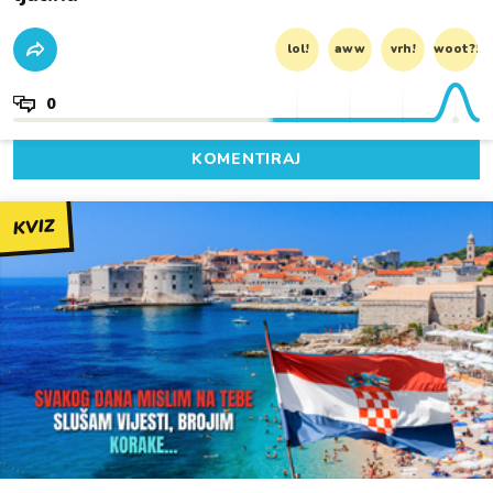
lol!
aww
vrh!
woot?!
0
KOMENTIRAJ
KVIZ