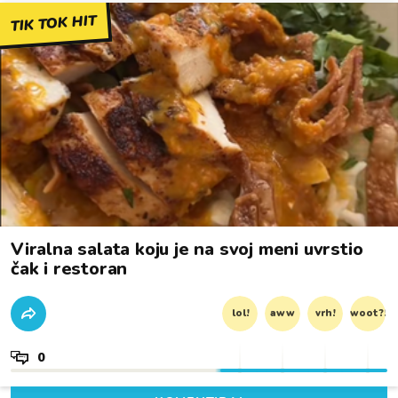
TIK TOK HIT
Viralna salata koju je na svoj meni uvrstio
čak i restoran
lol!
aww
vrh!
woot?!
0