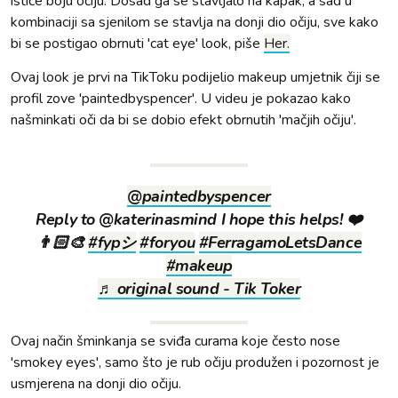
ističe boju očiju. Dosad ga se stavljalo na kapak, a sad u
kombinaciji sa sjenilom se stavlja na donji dio očiju, sve kako
bi se postigao obrnuti 'cat eye' look, piše
Her.
Ovaj look je prvi na TikToku podijelio makeup umjetnik čiji se
profil zove 'paintedbyspencer'. U videu je pokazao kako
našminkati oči da bi se dobio efekt obrnutih 'mačjih očiju'.
@paintedbyspencer
Reply to @katerinasmind I hope this helps! ❤️
👨🏻‍🎨
#fypシ
#foryou
#FerragamoLetsDance
#makeup
♬ original sound - Tik Toker
Ovaj način šminkanja se sviđa curama koje često nose
'smokey eyes', samo što je rub očiju produžen i pozornost je
usmjerena na donji dio očiju.