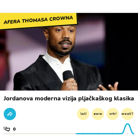
AFERA THOMASA CROWNA
Jordanova moderna vizija pljačkaškog klasika
lol!
aww
vrh!
woot?!
0