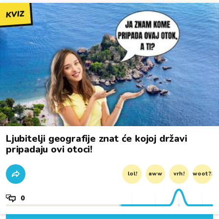
KVIZ
Ljubitelji geografije znat će kojoj državi
pripadaju ovi otoci!
lol!
aww
vrh!
woot?!
0