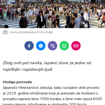
CANVA/SCREENSHOT/YOUTUBE
Zbog ovih pet navika, Japanci slove za jedne od
najvitkijih i najzdravijih ljudi
Hodaju posvuda
Japansko Ministarstvo zdravlja, rada i socijalne skrbi provelo
je 2019. godine istraživanje koje je pokazalo da muškarci u
prosjeku naprave blizu 7000 koraka, a žene malo ispod 6000
koraka dnevno. Istraživanje je obuhvatilo 300 tisuća