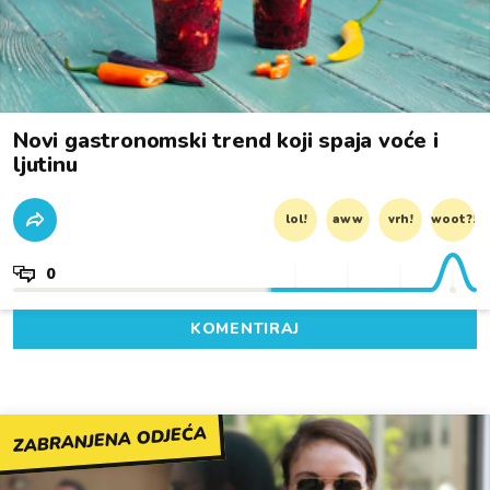
Novi gastronomski trend koji spaja voće i
ljutinu
lol!
aww
vrh!
woot?!
0
KOMENTIRAJ
ZABRANJENA ODJEĆA