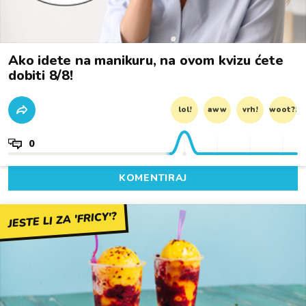
Ako idete na manikuru, na ovom kvizu ćete
dobiti 8/8!
lol!
aww
vrh!
woot?!
0
KOMENTIRAJ
JESTE LI ZA 'FRICY'?