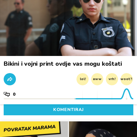
Bikini i vojni print ovdje vas mogu koštati
lol!
aww
vrh!
woot?!
0
KOMENTIRAJ
POVRATAK MARAMA