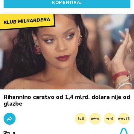
KOMENTIRAJ
KLUB MILIJARDERA
Rihannino carstvo od 1,4 mlrd. dolara nije od
glazbe
lol!
aww
vrh!
woot?!
0