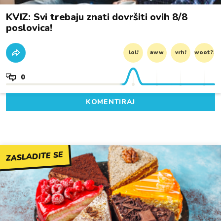
KVIZ: Svi trebaju znati dovršiti ovih 8/8
poslovica!
lol!
aww
vrh!
woot?!
0
KOMENTIRAJ
ZASLADITE SE