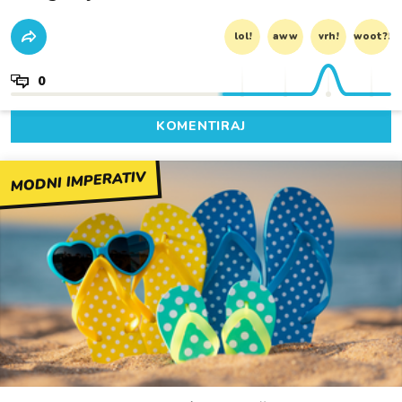
lol!
aww
vrh!
woot?!
0
KOMENTIRAJ
MODNI IMPERATIV