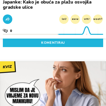
Japanke: Kako je obuća za plažu osvojila
gradske ulice
lol!
aww
vrh!
woot?!
0
KOMENTIRAJ
KVIZ