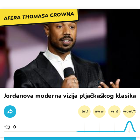
AFERA THOMASA CROWNA
Jordanova moderna vizija pljačkaškog klasika
lol!
aww
vrh!
woot?!
0