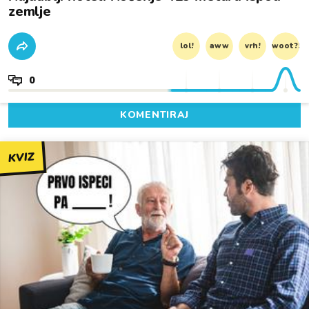
zemlje
lol!
aww
vrh!
woot?!
0
KOMENTIRAJ
KVIZ