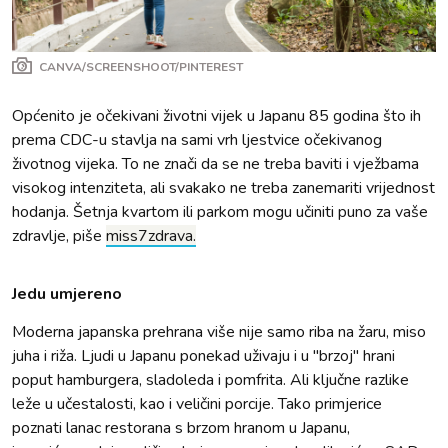
CANVA/SCREENSHOOT/PINTEREST
Općenito je očekivani životni vijek u Japanu 85 godina što ih
prema CDC-u stavlja na sami vrh ljestvice očekivanog
životnog vijeka. To ne znači da se ne treba baviti i vježbama
visokog intenziteta, ali svakako ne treba zanemariti vrijednost
hodanja. Šetnja kvartom ili parkom mogu učiniti puno za vaše
zdravlje, piše
miss7zdrava.
Jedu umjereno
Moderna japanska prehrana više nije samo riba na žaru, miso
juha i riža. Ljudi u Japanu ponekad uživaju i u "brzoj" hrani
poput hamburgera, sladoleda i pomfrita. Ali ključne razlike
leže u učestalosti, kao i veličini porcije. Tako primjerice
poznati lanac restorana s brzom hranom u Japanu,