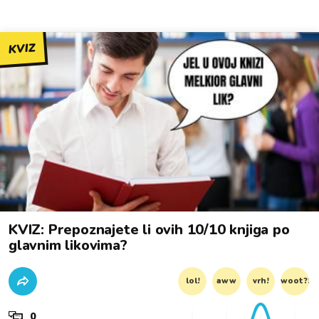
KVIZ
KVIZ: Prepoznajete li ovih 10/10 knjiga po
glavnim likovima?
lol!
aww
vrh!
woot?!
0