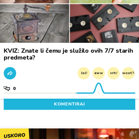
KVIZ: Znate li čemu je služilo ovih 7/7 starih
predmeta?
lol!
aww
vrh!
woot?!
0
KOMENTIRAJ
USKORO