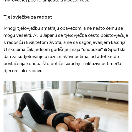
mikrovalnoj pećnici umjesto u kipućoj vodi.
Tjelovježba za radost
Mnogi tjelovježbu smatraju obavezom, a ne nešto čemu se
mogu veseliti. Ali u Japanu se tjelovježba često poistovjećuje
s radošću i kvalitetom života, a ne sa sagorijevanjem kalorija.
U školama čak jednom godišnje imaju "undoukai" ili Sportski
dan za sudjelovanje u raznim aktivnostima, od atletike do
povlačenja konopa što potiče suradnju i inkluzivnost među
djecom, ali i zabavu.