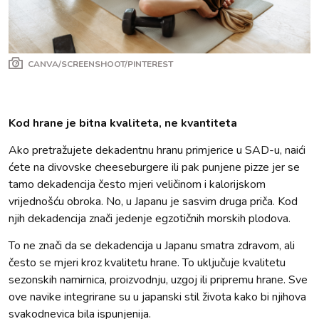
CANVA/SCREENSHOOT/PINTEREST
Kod hrane je bitna kvaliteta, ne kvantiteta
Ako pretražujete dekadentnu hranu primjerice u SAD-u, naići
ćete na divovske cheeseburgere ili pak punjene pizze jer se
tamo dekadencija često mjeri veličinom i kalorijskom
vrijednošću obroka. No, u Japanu je sasvim druga priča. Kod
njih dekadencija znači jedenje egzotičnih morskih plodova.
To ne znači da se dekadencija u Japanu smatra zdravom, ali
često se mjeri kroz kvalitetu hrane. To uključuje kvalitetu
sezonskih namirnica, proizvodnju, uzgoj ili pripremu hrane. Sve
ove navike integrirane su u japanski stil života kako bi njihova
svakodnevica bila ispunjenija.