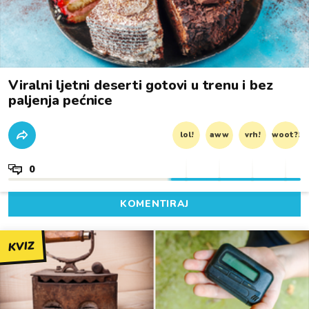
Viralni ljetni deserti gotovi u trenu i bez
paljenja pećnice
lol!
aww
vrh!
woot?!
0
KOMENTIRAJ
KVIZ