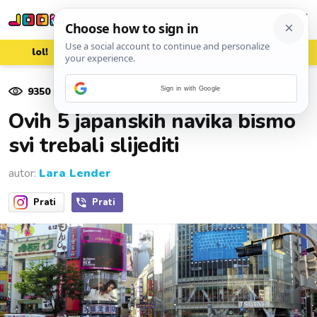
lol!
aww
vrh!
woot?!
9350
pregleda
Sign in with Google
15. rujna 2023.
Ovih 5 japanskih navika bismo
svi trebali slijediti
autor:
Lara Lender
Prati
Prati