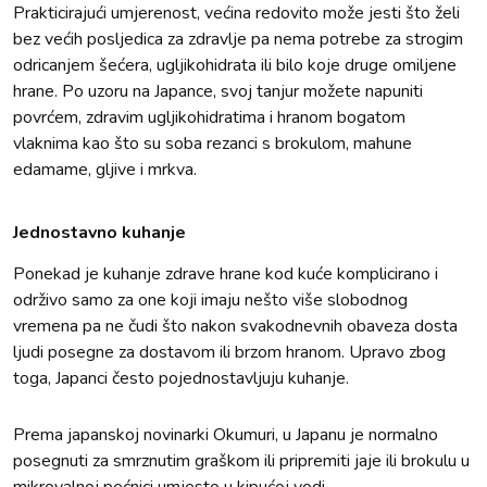
Prakticirajući umjerenost, većina redovito može jesti što želi
bez većih posljedica za zdravlje pa nema potrebe za strogim
odricanjem šećera, ugljikohidrata ili bilo koje druge omiljene
hrane. Po uzoru na Japance, svoj tanjur možete napuniti
povrćem, zdravim ugljikohidratima i hranom bogatom
vlaknima kao što su soba rezanci s brokulom, mahune
edamame, gljive i mrkva.
Jednostavno kuhanje
Ponekad je kuhanje zdrave hrane kod kuće komplicirano i
održivo samo za one koji imaju nešto više slobodnog
vremena pa ne čudi što nakon svakodnevnih obaveza dosta
ljudi posegne za dostavom ili brzom hranom. Upravo zbog
toga, Japanci često pojednostavljuju kuhanje.
Prema japanskoj novinarki Okumuri, u Japanu je normalno
posegnuti za smrznutim graškom ili pripremiti jaje ili brokulu u