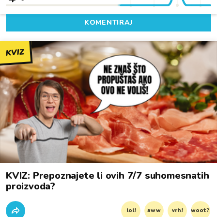
KOMENTIRAJ
KVIZ
KVIZ: Prepoznajete li ovih 7/7 suhomesnatih
proizvoda?
lol!
aww
vrh!
woot?!