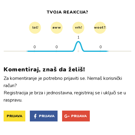
TVOJA REAKCIJA?
lol!
aww
vrh!
woot?!
1
0
0
0
Komentiraj, znaš da želiš!
Za komentiranje je potrebno prijaviti se. Nemaš korisnički
račun?
Registracija je brza i jednostavna, registriraj se i uključi se u
raspravu.
PRIJAVA
PRIJAVA
PRIJAVA