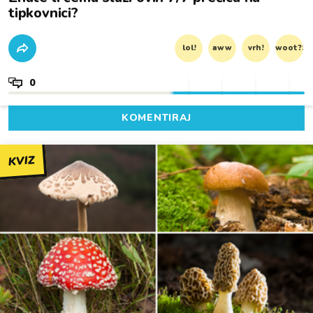
tipkovnici?
lol!
aww
vrh!
woot?!
0
KOMENTIRAJ
KVIZ