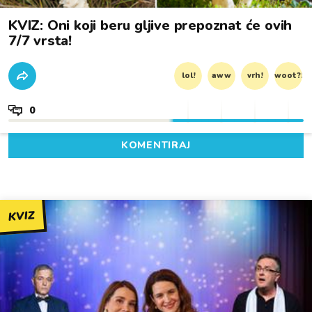
KVIZ: Oni koji beru gljive prepoznat će ovih
7/7 vrsta!
lol!
aww
vrh!
woot?!
0
KOMENTIRAJ
KVIZ