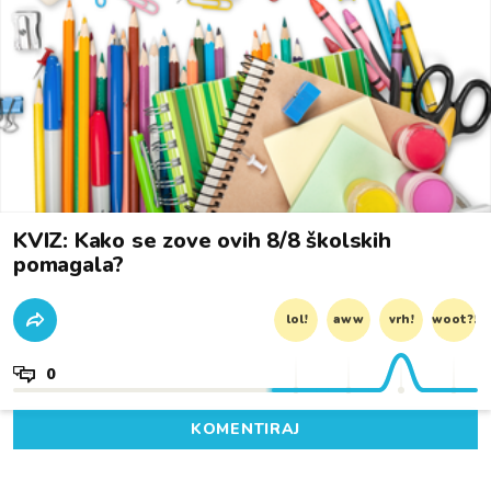
KVIZ: Kako se zove ovih 8/8 školskih
pomagala?
lol!
aww
vrh!
woot?!
0
KOMENTIRAJ