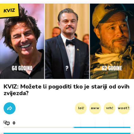
KVIZ
KVIZ: Možete li pogoditi tko je stariji od ovih
zvijezda?
lol!
aww
vrh!
woot?!
0