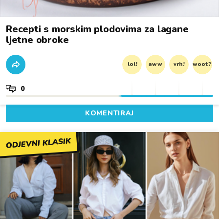
Recepti s morskim plodovima za lagane
ljetne obroke
lol!
aww
vrh!
woot?!
0
KOMENTIRAJ
ODJEVNI KLASIK