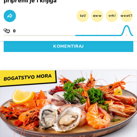
pripremi je i knjiga
lol!
aww
vrh!
woot?!
0
KOMENTIRAJ
BOGATSTVO MORA