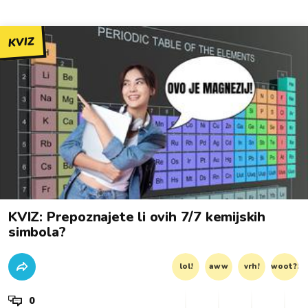
KVIZ
KVIZ: Prepoznajete li ovih 7/7 kemijskih
simbola?
lol!
aww
vrh!
woot?!
0