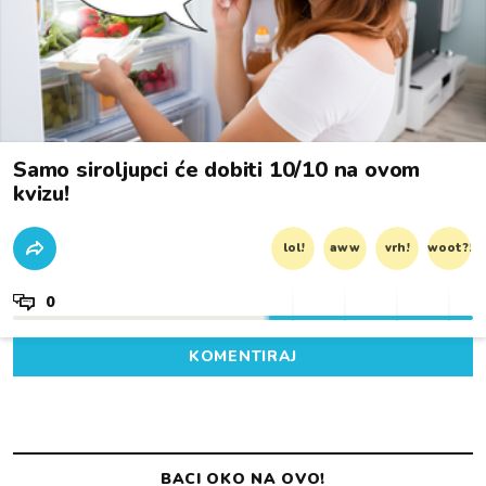
Samo siroljupci će dobiti 10/10 na ovom
kvizu!
lol!
aww
vrh!
woot?!
0
KOMENTIRAJ