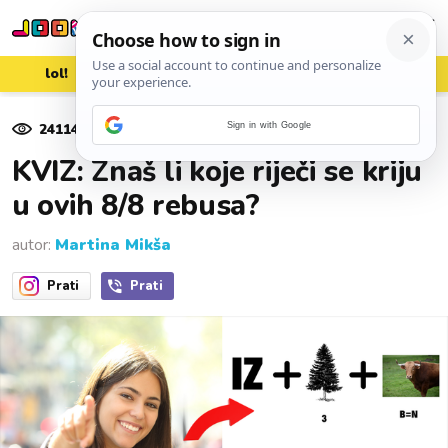
lol!
aww
vrh!
woot?!
24114
pregleda
Sign in with Google
13. kolovoza 2021.
KVIZ: Znaš li koje riječi se kriju
u ovih 8/8 rebusa?
autor:
Martina Mikša
Prati
Prati