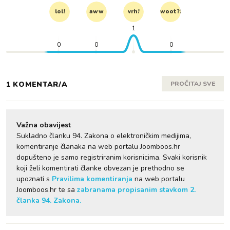
lol!
aww
vrh!
woot?!
1
0
0
0
1 KOMENTAR/A
PROČITAJ SVE
Važna obavijest
Sukladno članku 94. Zakona o elektroničkim medijima,
komentiranje članaka na web portalu Joomboos.hr
dopušteno je samo registriranim korisnicima. Svaki korisnik
koji želi komentirati članke obvezan je prethodno se
upoznati s
Pravilima komentiranja
na web portalu
Joomboos.hr te sa
zabranama propisanim stavkom 2.
članka 94. Zakona.