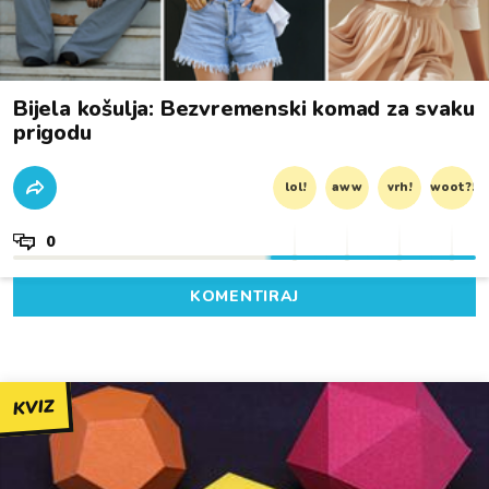
Bijela košulja: Bezvremenski komad za svaku
prigodu
lol!
aww
vrh!
woot?!
0
KOMENTIRAJ
KVIZ