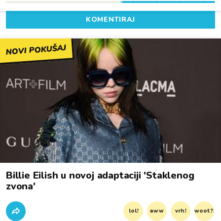
KOMENTIRAJ
NOVI POKUŠAJ
Billie Eilish u novoj adaptaciji 'Staklenog
zvona'
lol!
aww
vrh!
woot?!