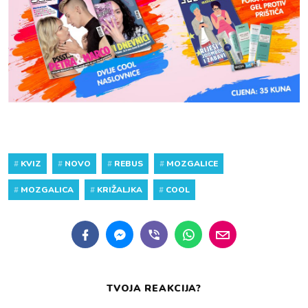
#
KVIZ
#
NOVO
#
REBUS
#
MOZGALICE
#
MOZGALICA
#
KRIŽALJKA
#
COOL
TVOJA REAKCIJA?