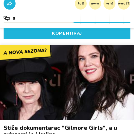
lol!
aww
vrh!
woot?!
0
KOMENTIRAJ
A NOVA SEZONA?
Stiže dokumentarac "Gilmore Girls", a u