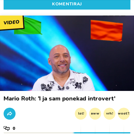
KOMENTIRAJ
VIDEO
Mario Roth: 'I ja sam ponekad introvert'
lol!
aww
vrh!
woot?!
0