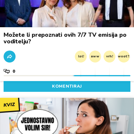
Možete li prepoznati ovih 7/7 TV emisija po
voditelju?
lol!
aww
vrh!
woot?!
0
KOMENTIRAJ
KVIZ