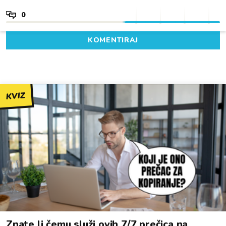
0
KOMENTIRAJ
KVIZ
Znate li čemu služi ovih 7/7 prečica na