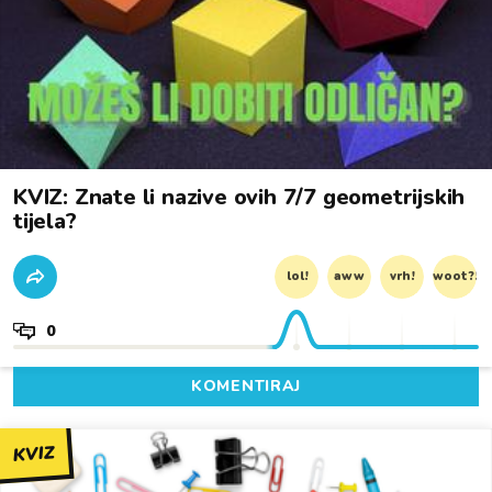
KVIZ: Znate li nazive ovih 7/7 geometrijskih
tijela?
lol!
aww
vrh!
woot?!
0
KOMENTIRAJ
KVIZ