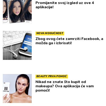
Promijenite svoj izgled uz ove 4
aplikacije!
NOVA MOGUĆNOST
Zbog ovog ćete zamrziti Facebook, a
možda ga i izbrisati!
BEAUTY PRVA POMOĆ
Nikad ne znate što kupit od
makeupa? Ova aplikacija će vam
pomoći!