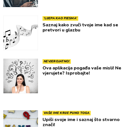
'LIJEPA KAO PJESMA'
Saznaj kako zvuči tvoje ime kad se
pretvori u glazbu
NEVJEROJATNO!
Ova aplikacija pogađa vaše misli! Ne
vjerujete? Isprobajte!
VAŠE IME KRIJE PUNO TOGA
Upiši svoje ime i saznaj što stvarno
znači!