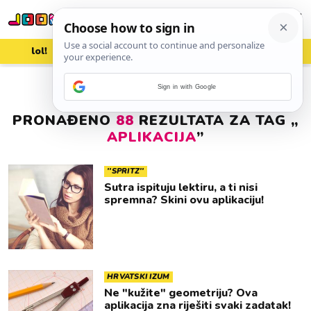
lol!
aww
vrh!
woot?!
Sign in with Google
PRONAĐENO
88
REZULTATA ZA TAG „
APLIKACIJA
”
''SPRITZ''
Sutra ispituju lektiru, a ti nisi
spremna? Skini ovu aplikaciju!
HRVATSKI IZUM
Ne "kužite" geometriju? Ova
aplikacija zna riješiti svaki zadatak!