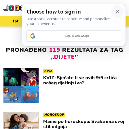
lol!
aww
vrh!
woot?!
Sign in with Google
PRONAĐENO
119
REZULTATA ZA TAG
„
DIJETE
”
KVIZ
KVIZ: Sjećate li se ovih 9/9 crtića
našeg djetinjstva?
HOROSKOP
Mame po horoskopu: Svaka ima svoj
stil odgoja