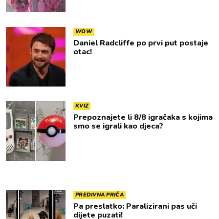
WOW
Daniel Radcliffe po prvi put postaje
otac!
KVIZ
Prepoznajete li 8/8 igračaka s kojima
smo se igrali kao djeca?
PREDIVNA PRIČA
Pa preslatko: Paralizirani pas uči
dijete puzati!