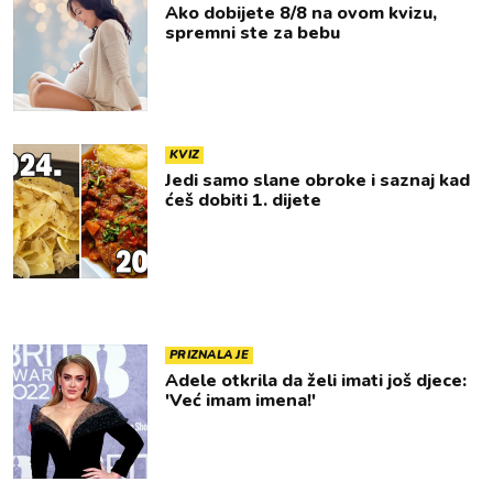
Ako dobijete 8/8 na ovom kvizu,
spremni ste za bebu
KVIZ
Jedi samo slane obroke i saznaj kad
ćeš dobiti 1. dijete
PRIZNALA JE
Adele otkrila da želi imati još djece:
'Već imam imena!'