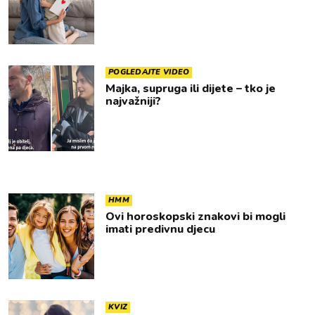
POGLEDAJTE VIDEO
Majka, supruga ili dijete – tko je
najvažniji?
HMM
Ovi horoskopski znakovi bi mogli
imati predivnu djecu
KVIZ