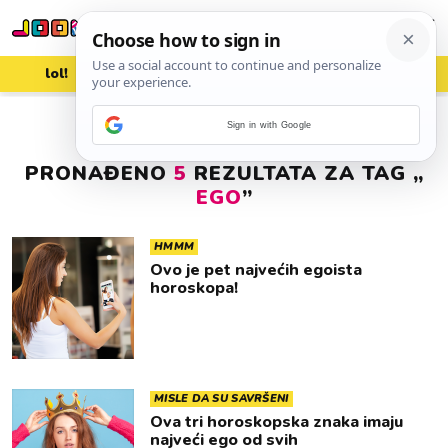
lol!
aww
vrh!
woot?!
Sign in with Google
PRONAĐENO
5
REZULTATA ZA TAG „
EGO
”
HMMM
Ovo je pet najvećih egoista
horoskopa!
MISLE DA SU SAVRŠENI
Ova tri horoskopska znaka imaju
najveći ego od svih