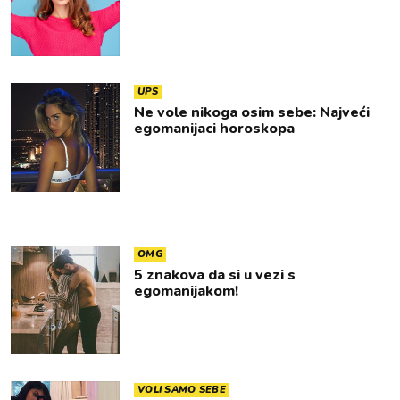
UPS
Ne vole nikoga osim sebe: Najveći
egomanijaci horoskopa
OMG
5 znakova da si u vezi s
egomanijakom!
VOLI SAMO SEBE